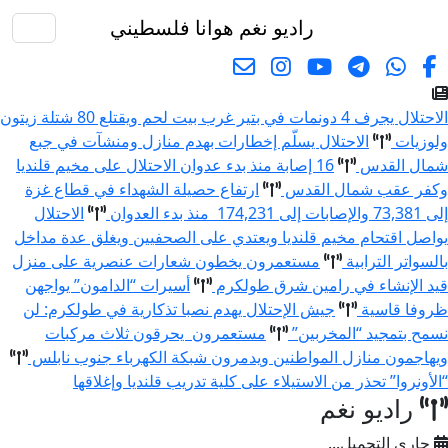
راديو نغم
هوانا فلسطيني
البحث
الاحتلال يجرف 4 دونمات في بتير غرب بيت لحم ويقتلع 80 شتلة زيتون
ولوزيات
الاحتلال يسلّم إخطارات بهدم منازل ومنشآت في جبع
شمال القدس
16 إصابة منذ بدء عدوان الاحتلال على مخيم قلنديا
وكفر عقب شمال القدس
ارتفاع حصيلة الشهداء في قطاع غزة
إلى 73,381 والإصابات إلى 174,231 منذ بدء العدوان
الاحتلال
يواصل اقتحام مخيم قلنديا ويعتدي على الصحفيين ويغلق عدة مداخل
بالسواتر الترابية
مستعمرون يخطون شعارات عنصرية على منزل
قيد الإنشاء في رامين شرق طولكرم
أسيرات “الدامون” يواجهن
ظروفا قاسية
جيش الإحتلال يهدم نصبا تذكارية في طولكرم: لن
نسمح بتمجيد “المخربين”
مستعمرون يحرقون ثلاث مركبات
ويهاجمون منازل المواطنين ويدمرون شبكة الكهرباء جنوب نابلس
“الأونروا” تحذر من الاستيلاء على كلية تدريب قلنديا وإغلاقها
راديو نغم
جاري التحميل...