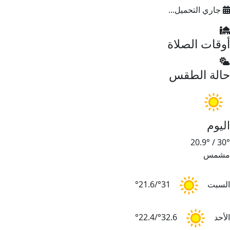
جاري التحميل...
أوقات الصلاة
حالة الطقس
اليوم
20.9°
/
30°
مشمس
السبت
31°/21.6°
الأحد
32.6°/22.4°