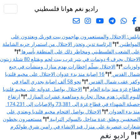
راديو نغم
هوانا فلسطيني
البحث
نابلس: الاحتلال والمستعمرون يهاجمون بيت فوريك ويعتدون على
المواطنين
الرئاسة تدين وتحذر الاحتلال من استمرار حربه الشاملة
على الشعب الفلسطيني ومخاطر ذلك على المنطقة بأسرها
الاحتلال يجرف 4 دونمات في بتير غرب بيت لحم ويقتلع 80 شتلة زيتون
ولوزيات
الاحتلال يسلّم إخطارات بهدم منازل ومنشآت في جبع
شمال القدس
16 إصابة منذ بدء عدوان الاحتلال على مخيم قلنديا
وكفر عقب شمال القدس
نحو 58 ألف إصابة بجدري الماء في
قطاع غزة منذ بداية العام
الاحتلال يواصل عدوانه على مخيم قلنديا
لليوم الثاني: هدم محال تجارية ومداهمة عشرات المنازل
ارتفاع
حصيلة الشهداء في قطاع غزة إلى 73,381 والإصابات إلى 174,231
منذ بدء العدوان
الاحتلال يواصل اقتحام مخيم قلنديا ويعتدي على
الصحفيين ويغلق عدة مداخل بالسواتر الترابية
مستعمرون يخطون
شعارات عنصرية على منزل قيد الإنشاء في رامين شرق طولكرم
راديو نغم