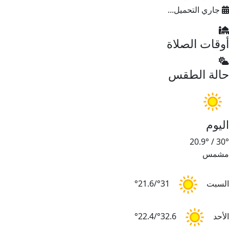
جاري التحميل...
أوقات الصلاة
حالة الطقس
اليوم
20.9°
/
30°
مشمس
السبت
31°/21.6°
الأحد
32.6°/22.4°