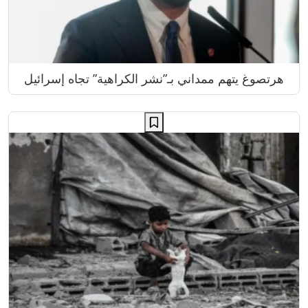
هرتصوغ يتهم ممداني بـ”نشر الكراهية” تجاه إسرائيل