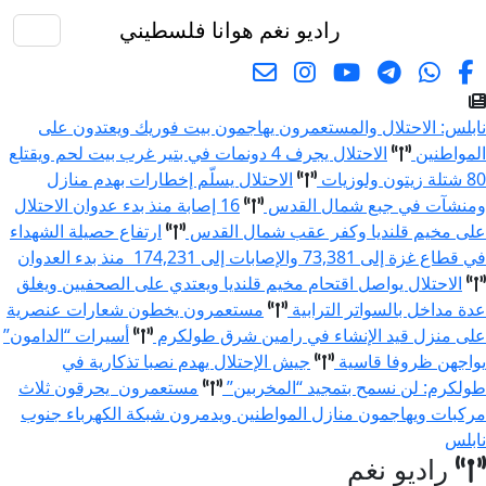
راديو نغم
هوانا فلسطيني
البحث
نابلس: الاحتلال والمستعمرون يهاجمون بيت فوريك ويعتدون على
المواطنين
الاحتلال يجرف 4 دونمات في بتير غرب بيت لحم ويقتلع
80 شتلة زيتون ولوزيات
الاحتلال يسلّم إخطارات بهدم منازل
ومنشآت في جبع شمال القدس
16 إصابة منذ بدء عدوان الاحتلال
على مخيم قلنديا وكفر عقب شمال القدس
ارتفاع حصيلة الشهداء
في قطاع غزة إلى 73,381 والإصابات إلى 174,231 منذ بدء العدوان
الاحتلال يواصل اقتحام مخيم قلنديا ويعتدي على الصحفيين ويغلق
عدة مداخل بالسواتر الترابية
مستعمرون يخطون شعارات عنصرية
على منزل قيد الإنشاء في رامين شرق طولكرم
أسيرات “الدامون”
يواجهن ظروفا قاسية
جيش الإحتلال يهدم نصبا تذكارية في
طولكرم: لن نسمح بتمجيد “المخربين”
مستعمرون يحرقون ثلاث
مركبات ويهاجمون منازل المواطنين ويدمرون شبكة الكهرباء جنوب
نابلس
راديو نغم