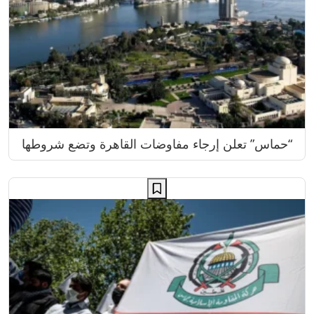
“حماس” تعلن إرجاء مفاوضات القاهرة وتضع شروطها