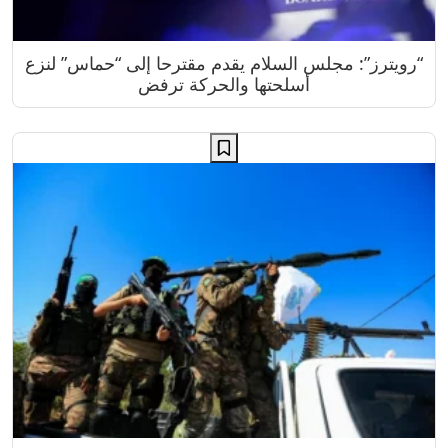
“رويترز”: مجلس السلام يقدم مقترحا إلى “حماس” لنزع
أسلحتها والحركة ترفض