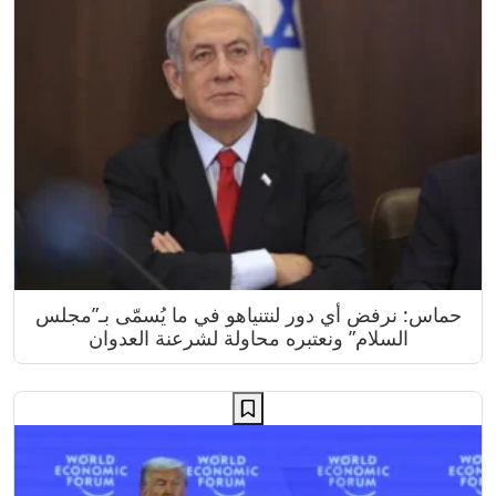
حماس: نرفض أي دور لنتنياهو في ما يُسمّى بـ”مجلس
السلام” ونعتبره محاولة لشرعنة العدوان