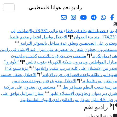
راديو نغم
هوانا فلسطيني
البحث
ارتفاع حصيلة الشهداء في قطاع غزة إلى 73,381 والإصابات إلى
174,231 منذ بدء العدوان
الاحتلال يواصل اقتحام مخيم قلنديا
ويعتدي على الصحفيين ويغلق عدة مداخل بالسواتر الترابية
مستعمرون يخطون شعارات عنصرية على منزل قيد الإنشاء في رامين
شرق طولكرم
مستعمرون يحرقون ثلاث مركبات ويهاجمون
منازل المواطنين ويدمرون شبكة الكهرباء جنوب نابلس
“الأونروا”
تحذر من الاستيلاء على كلية تدريب قلنديا وإغلاقها
غزة تشيع 112
شهيدا من عائلة واحدة قضوا في حرب الإبادة
الاحتلال يعتقل خمسة
مواطنين من قلقيلية
الاحتلال يهدم غرفتين ووحدة صحية من
مدرسة شعب البطم بمسافر يطا
مستعمرون يعتدون على مركبة
شرق دير دبوان ويحاولون الاستيلاء عليها
شنار: إسرائيل توافق على
ترحيل 4.5 مليار شيقل من الفائض لدى البنوك الفلسطينية
راديو نغم
جاري التحميل...