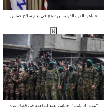
نتنياهو: القوة الدولية لن تنجح في نزع سلاح حماس
“نيويورك تايمز”: حماس تعود للواجهة في قطاع غزة