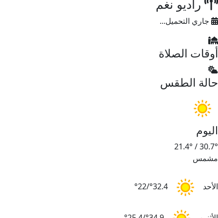
راديو نغم
جاري التحميل...
أوقات الصلاة
حالة الطقس
اليوم
21.4°
/
30.7°
مشمس
الأحد
32.4°/22°
الأثنين
34.9°/25.4°