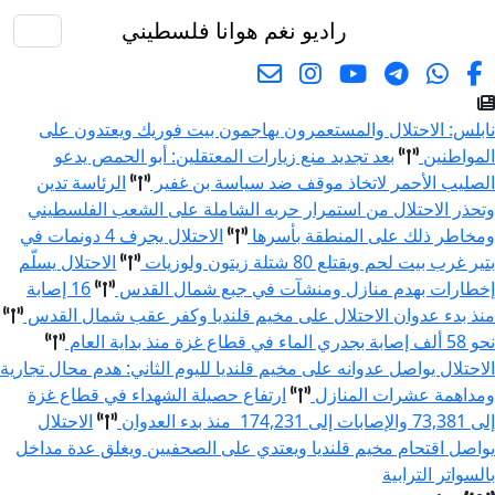
راديو نغم
هوانا فلسطيني
البحث
نابلس: الاحتلال والمستعمرون يهاجمون بيت فوريك ويعتدون على
المواطنين
بعد تجديد منع زيارات المعتقلين: أبو الحمص يدعو
الصليب الأحمر لاتخاذ موقف ضد سياسة بن غفير
الرئاسة تدين
وتحذر الاحتلال من استمرار حربه الشاملة على الشعب الفلسطيني
ومخاطر ذلك على المنطقة بأسرها
الاحتلال يجرف 4 دونمات في
بتير غرب بيت لحم ويقتلع 80 شتلة زيتون ولوزيات
الاحتلال يسلّم
إخطارات بهدم منازل ومنشآت في جبع شمال القدس
16 إصابة
منذ بدء عدوان الاحتلال على مخيم قلنديا وكفر عقب شمال القدس
نحو 58 ألف إصابة بجدري الماء في قطاع غزة منذ بداية العام
الاحتلال يواصل عدوانه على مخيم قلنديا لليوم الثاني: هدم محال تجارية
ومداهمة عشرات المنازل
ارتفاع حصيلة الشهداء في قطاع غزة
إلى 73,381 والإصابات إلى 174,231 منذ بدء العدوان
الاحتلال
يواصل اقتحام مخيم قلنديا ويعتدي على الصحفيين ويغلق عدة مداخل
بالسواتر الترابية