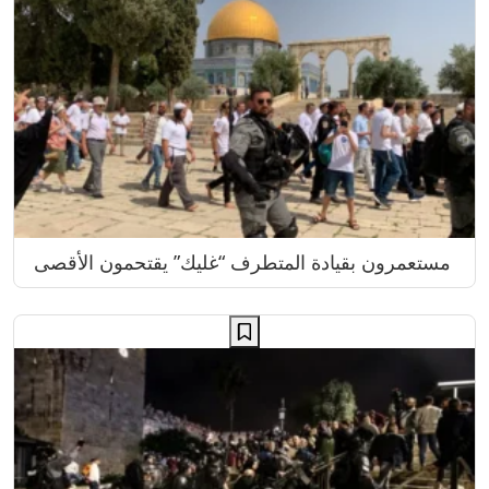
مستعمرون بقيادة المتطرف “غليك” يقتحمون الأقصى