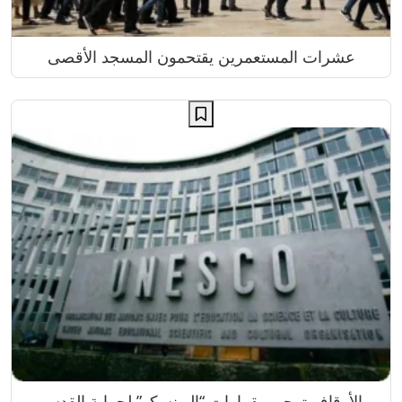
عشرات المستعمرين يقتحمون المسجد الأقصى
الأوقاف ترحب بقرارات “اليونسكو” لحماية القدس