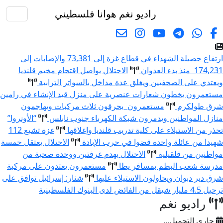
راديو نغم
هوانا فلسطيني
البحث
ارتفاع حصيلة الشهداء في قطاع غزة إلى 73,381 والإصابات إلى
174,231 منذ بدء العدوان
الاحتلال يواصل اقتحام مخيم قلنديا
ويعتدي على الصحفيين ويغلق عدة مداخل بالسواتر الترابية
مستعمرون يخطون شعارات عنصرية على منزل قيد الإنشاء في رامين
شرق طولكرم
مستعمرون يحرقون ثلاث مركبات ويهاجمون
منازل المواطنين ويدمرون شبكة الكهرباء جنوب نابلس
“الأونروا”
تحذر من الاستيلاء على كلية تدريب قلنديا وإغلاقها
غزة تشيع 112
شهيدا من عائلة واحدة قضوا في حرب الإبادة
الاحتلال يعتقل خمسة
مواطنين من قلقيلية
الاحتلال يهدم غرفتين ووحدة صحية من
مدرسة شعب البطم بمسافر يطا
مستعمرون يعتدون على مركبة
شرق دير دبوان ويحاولون الاستيلاء عليها
شنار: إسرائيل توافق على
ترحيل 4.5 مليار شيقل من الفائض لدى البنوك الفلسطينية
راديو نغم
جاري التحميل...