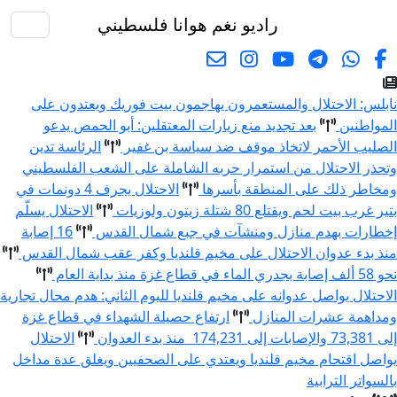
راديو نغم
هوانا فلسطيني
البحث
نابلس: الاحتلال والمستعمرون يهاجمون بيت فوريك ويعتدون على
المواطنين
بعد تجديد منع زيارات المعتقلين: أبو الحمص يدعو
الصليب الأحمر لاتخاذ موقف ضد سياسة بن غفير
الرئاسة تدين
وتحذر الاحتلال من استمرار حربه الشاملة على الشعب الفلسطيني
ومخاطر ذلك على المنطقة بأسرها
الاحتلال يجرف 4 دونمات في
بتير غرب بيت لحم ويقتلع 80 شتلة زيتون ولوزيات
الاحتلال يسلّم
إخطارات بهدم منازل ومنشآت في جبع شمال القدس
16 إصابة
منذ بدء عدوان الاحتلال على مخيم قلنديا وكفر عقب شمال القدس
نحو 58 ألف إصابة بجدري الماء في قطاع غزة منذ بداية العام
الاحتلال يواصل عدوانه على مخيم قلنديا لليوم الثاني: هدم محال تجارية
ومداهمة عشرات المنازل
ارتفاع حصيلة الشهداء في قطاع غزة
إلى 73,381 والإصابات إلى 174,231 منذ بدء العدوان
الاحتلال
يواصل اقتحام مخيم قلنديا ويعتدي على الصحفيين ويغلق عدة مداخل
بالسواتر الترابية