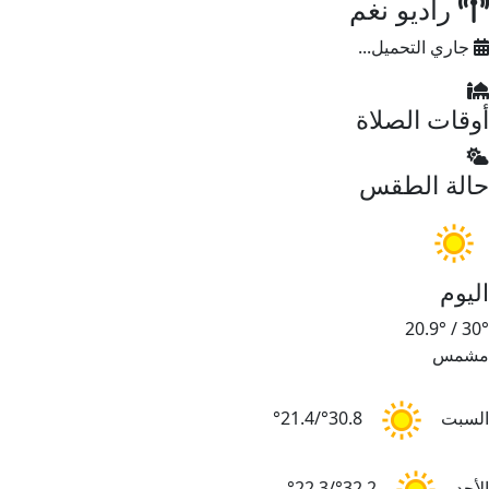
راديو نغم
جاري التحميل...
أوقات الصلاة
حالة الطقس
اليوم
20.9°
/
30°
مشمس
السبت
30.8°/21.4°
الأحد
32.2°/22.3°