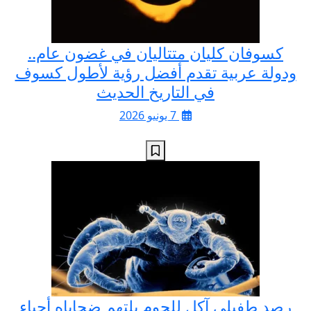
كسوفان كليان متتاليان في غضون عام..
ودولة عربية تقدم أفضل رؤية لأطول كسوف
في التاريخ الحديث
7 يونيو 2026
رصد طفيلي آكل للحوم يلتهم ضحاياه أحياء