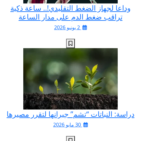
وداعا لجهاز الضغط التقليدي!.. ساعة ذكية
تراقب ضغط الدم على مدار الساعة
2 يونيو 2026
دراسة: النباتات “تشم” جيرانها لتقرر مصيرها
30 مايو 2026