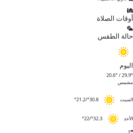
وقات الصلاة
الة الطقس
ليوم
20.6°
/
29.9
شمس
لسبت
30.8°/21.2°
لأحد
32.3°/22°