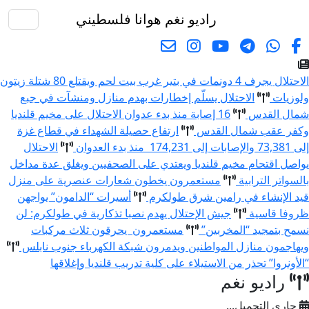
راديو نغم
هوانا فلسطيني
البحث
الاحتلال يجرف 4 دونمات في بتير غرب بيت لحم ويقتلع 80 شتلة زيتون
لوزيات
الاحتلال يسلّم إخطارات بهدم منازل ومنشآت في جبع
مال القدس
16 إصابة منذ بدء عدوان الاحتلال على مخيم قلنديا
كفر عقب شمال القدس
ارتفاع حصيلة الشهداء في قطاع غزة
73 والإصابات إلى 174,231 منذ بدء العدوان
الاحتلال
واصل اقتحام مخيم قلنديا ويعتدي على الصحفيين ويغلق عدة مداخل
السواتر الترابية
مستعمرون يخطون شعارات عنصرية على منزل
يد الإنشاء في رامين شرق طولكرم
أسيرات “الدامون” يواجهن
روفا قاسية
جيش الإحتلال يهدم نصبا تذكارية في طولكرم: لن
سمح بتمجيد “المخربين”
مستعمرون يحرقون ثلاث مركبات
يهاجمون منازل المواطنين ويدمرون شبكة الكهرباء جنوب نابلس
الأونروا” تحذر من الاستيلاء على كلية تدريب قلنديا وإغلاقها
راديو نغم
جاري التحميل...