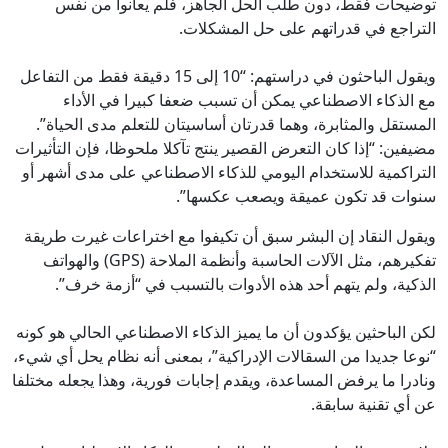
توضيحات فقط، دون طلب الحل الجاهز، فلم يعانوا من نفس
التراجع في قدراتهم على حل المشكلات.
ويقول الباحثون في دراستهم: “10 إلى 15 دقيقة فقط من التفاعل
مع الذكاء الاصطناعي يمكن أن تسبب ضعفا كبيرا في الأداء
المستقل والمثابرة، وهما قدرتان أساسيتان للتعلم مدى الحياة”.
مضيفين: “إذا كان التعرض القصير ينتج تآكلا ملحوظا، فإن التأثيرات
التراكمية للاستخدام اليومي للذكاء الاصطناعي على مدى أشهر أو
سنوات قد تكون عميقة ويصعب عكسها”.
ويقول النقاد إن البشر سبق أن تكيفوا مع اختراعات غيرت طريقة
تفكيرهم، مثل الآلات الحاسبة وأنظمة الملاحة (GPS) والهواتف
الذكية، ولم يتهم أحد هذه الأدوات بالتسبب في “أزمة خرف”.
لكن الباحثين يؤكدون أن ما يميز الذكاء الاصطناعي الحالي هو كونه
“نوعا جديدا من السقالات الإدراكية”، بمعنى أنه نظام يحل أي شيء،
ونادرا ما يرفض المساعدة، ويقدم إجابات فورية، وهذا يجعله مختلفا
عن أي تقنية سابقة.