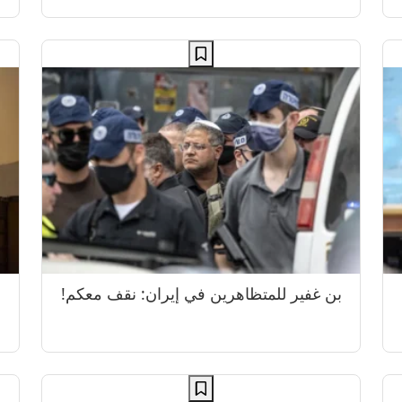
بن غفير للمتظاهرين في إيران: نقف معكم!