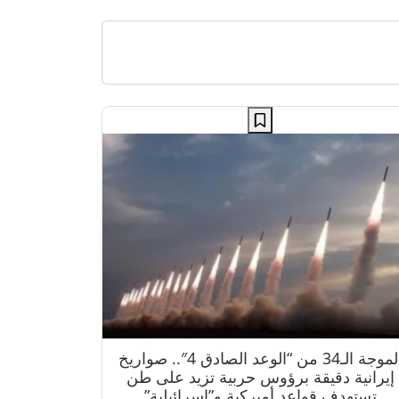
الموجة الـ34 من “الوعد الصادق 4″.. صواريخ
إيرانية دقيقة برؤوس حربية تزيد على طن
تستهدف قواعد أميركية و”إسرائيلية”