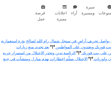
سيرة
نوعات
ومسيرة
أراء
اعلانات
فرصة
مميزة
عمل
ل يواصل تجريف أراضٍ في سنجل شمال رام الله لصالح بؤرة استعمارية
بيت فوريك ويعتدون على المواطنين
بعد تجديد منع زيارات
ين على بيت فوريك
الرئاسة تدين وتحذر الاحتلال من استمرار حربه
الاحتلال يسلّم إخطارات بهدم منازل ومنشآت في جبع