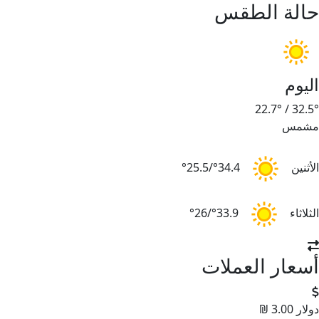
حالة الطقس
اليوم
22.7°
/
32.5°
مشمس
الأثنين
34.4°/25.5°
الثلاثاء
33.9°/26°
أسعار العملات
دولار
3.00 ₪