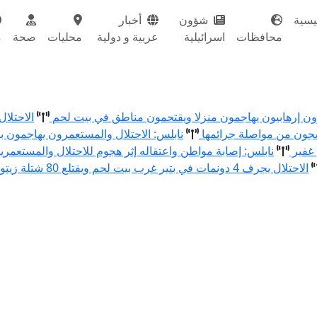
يسية
شؤون
أخبار
محافظات
اسرائيلية
عربية و دولية
محليات
صحة
م
 إرهابيون يهاجمون منزلا ويقتحمون مناطق في بيت لحم
الاحتلا
لسجون من مواصلة جرائمها
نابلس: الاحتلال والمستعمرون يهاجمون 
 غفير
نابلس: إصابة مواطن واعتقاله إثر هجوم للاحتلال والمستعمر
الاحتلال يجرف 4 دونمات في بتير غرب بيت لحم ويقتلع 80 شتلة زيتون ولوزيات