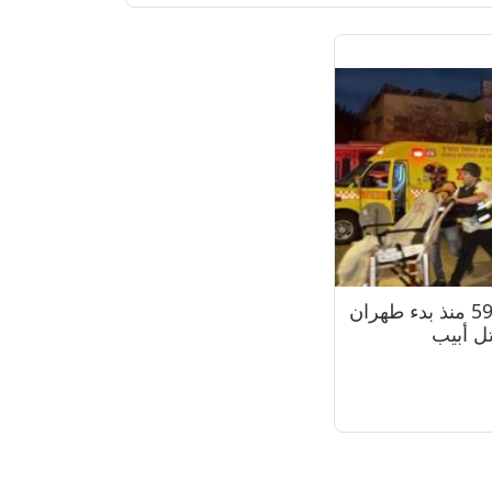
مقتل 24 إسرائيليا وإصابة 592 منذ بدء طهران
ل أبيب