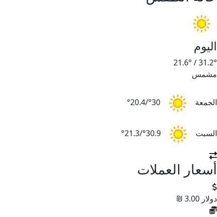
اليوم
21.6°
/
31.2°
مشمس
الجمعة
30°/20.4°
السبت
30.9°/21.3°
أسعار العملات
دولار
3.00 ₪