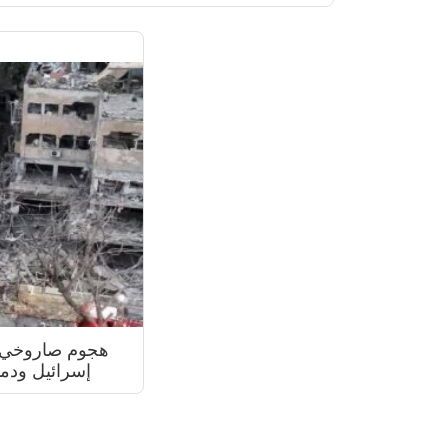
هجوم صاروخي إ
إسرائيل ودم