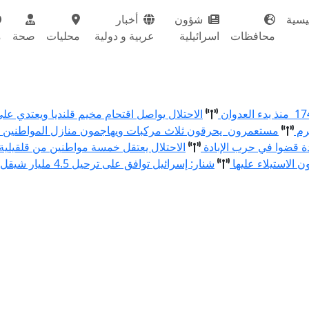
يسية
شؤون
أخبار
محافظات
اسرائيلية
عربية و دولية
محليات
صحة
م
الاحتلال يواصل اقتحام مخيم قلنديا ويعتدي عل
رم
مستعمرون يحرقون ثلاث مركبات ويهاجمون منازل المواطنين و
الاحتلال يعتقل خمسة مواطنين من قلقيلية
الاستيلاء عليها
شنار: إسرائيل توافق على ترحيل 4.5 مليار شيقل من الفائض لدى البنوك الفلسطينية