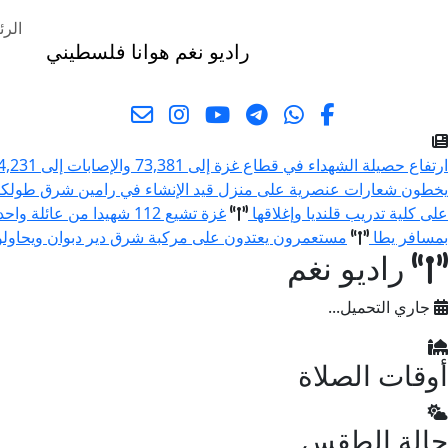
الرئ
راديو نغم
هوانا فلسطيني
البحث
ارتفاع حصيلة الشهداء في قطاع غزة إلى 73,381 والإصابات إلى 174,231 منذ بدء العدوان
يخطون شعارات عنصرية على منزل قيد الإنشاء في رامين شرق طولك
على كلية تدريب قلنديا وإغلاقها
غزة تشيع 112 شهيدا من عائلة واحدة قضوا في حرب الإبادة
بمسافر يطا
مستعمرون يعتدون على مركبة شرق دير دبوان ويحاولون 
راديو نغم
جاري التحميل...
أوقات الصلاة
حالة الطقس