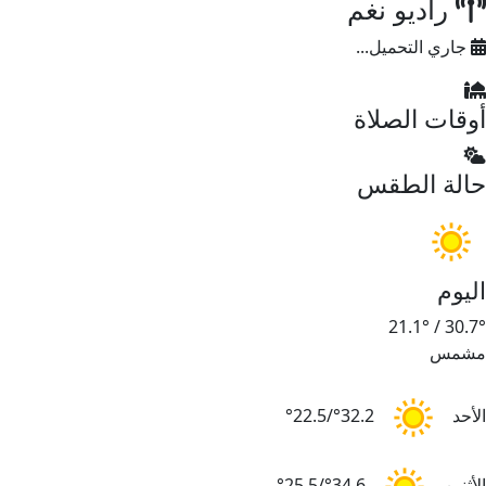
راديو نغم
جاري التحميل...
أوقات الصلاة
حالة الطقس
اليوم
21.1°
/
30.7°
مشمس
الأحد
32.2°/22.5°
الأثنين
34.6°/25.5°