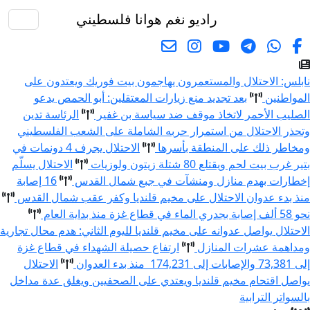
راديو نغم
هوانا فلسطيني
البحث
نابلس: الاحتلال والمستعمرون يهاجمون بيت فوريك ويعتدون على
المواطنين
بعد تجديد منع زيارات المعتقلين: أبو الحمص يدعو
الصليب الأحمر لاتخاذ موقف ضد سياسة بن غفير
الرئاسة تدين
وتحذر الاحتلال من استمرار حربه الشاملة على الشعب الفلسطيني
ومخاطر ذلك على المنطقة بأسرها
الاحتلال يجرف 4 دونمات في
بتير غرب بيت لحم ويقتلع 80 شتلة زيتون ولوزيات
الاحتلال يسلّم
إخطارات بهدم منازل ومنشآت في جبع شمال القدس
16 إصابة
منذ بدء عدوان الاحتلال على مخيم قلنديا وكفر عقب شمال القدس
نحو 58 ألف إصابة بجدري الماء في قطاع غزة منذ بداية العام
الاحتلال يواصل عدوانه على مخيم قلنديا لليوم الثاني: هدم محال تجارية
ومداهمة عشرات المنازل
ارتفاع حصيلة الشهداء في قطاع غزة
إلى 73,381 والإصابات إلى 174,231 منذ بدء العدوان
الاحتلال
يواصل اقتحام مخيم قلنديا ويعتدي على الصحفيين ويغلق عدة مداخل
بالسواتر الترابية