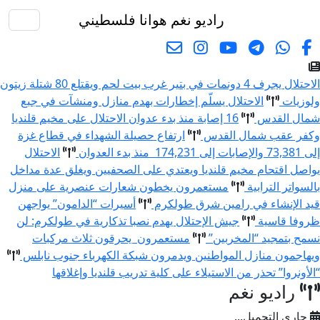
راديو نغم
هوانا فلسطيني
البحث
الاحتلال يجرف 4 دونمات في بتير غرب بيت لحم ويقتلع 80 شتلة زيتون
ولوزيات
الاحتلال يسلّم إخطارات بهدم منازل ومنشآت في جبع
شمال القدس
16 إصابة منذ بدء عدوان الاحتلال على مخيم قلنديا
وكفر عقب شمال القدس
ارتفاع حصيلة الشهداء في قطاع غزة
إلى 73,381 والإصابات إلى 174,231 منذ بدء العدوان
الاحتلال
يواصل اقتحام مخيم قلنديا ويعتدي على الصحفيين ويغلق عدة مداخل
بالسواتر الترابية
مستعمرون يخطون شعارات عنصرية على منزل
قيد الإنشاء في رامين شرق طولكرم
أسيرات “الدامون” يواجهن
ظروفا قاسية
جيش الإحتلال يهدم نصبا تذكارية في طولكرم: لن
نسمح بتمجيد “المخربين”
مستعمرون يحرقون ثلاث مركبات
ويهاجمون منازل المواطنين ويدمرون شبكة الكهرباء جنوب نابلس
“الأونروا” تحذر من الاستيلاء على كلية تدريب قلنديا وإغلاقها
راديو نغم
جاري التحميل...