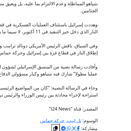
نتنياهو المماطلة وعدم الالتزام بما عليه، بل ويعيق 
الجثامين.
وهددت إسرائيل باستئناف العمليات العسكرية في قطا
النار الذي دخل حيز التنفيذ في 11 أكتوبر، لا سيما ما يتعلق بإعادة بقية جثامين الأسرى الإسرائيليين في غزة.
وفي السياق، ناقش الرئيس الأمريكي دونالد ترامب ورئ
إطلاق النار في قطاع غزة بين إسرائيل وحركة حماس
وأفادت رسالة نصية من المنسق الإسرائيلي لشؤون ال
عمليا مطولا” شارك فيه نتنياهو وكبار مسؤولي الدفاع
وجاء في الرسالة النصية: “كان من المواضيع الرئيسية،
استراحة لإجراء محادثة بين رئيس الوزراء والرئيس 
المصدر: قناة “i24 News”
الوسوم:
تل ابيب
,
حركة حماس
مشاركة: