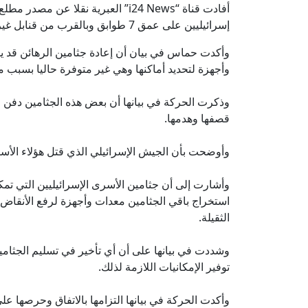
أفادت قناة “i24 News” العبرية نقل
إسرائيليين على عمق 7 طوابق وبالقرب من قنابل غير منفجرة.
وأكدت حماس في بيان أن إعادة جثامين الرهائن قد 
وأجهزة لتحديد أماكنها وهي غير متوفرة حاليا بسبب م
وذكرت الحركة في بيانها أن بعض هذه الجثامين دفن ف
قصفها وهدمها.
وأوضحت بأن الجيش الإسرائيلي الذي قتل هؤلاء الأس
وأشارت إلى أن جثامين الأسرى الإسرائيليين التي تم
استخراج باقي الجثامين معدات وأجهزة لرفع الأنقاض 
الثقيلة.
وشددت في بيانها على أن أي تأخير في تسليم الجثامين
توفير الإمكانيات اللازمة لذلك.
وأكدت الحركة في بيانها التزامها بالاتفاق وحرصها ع