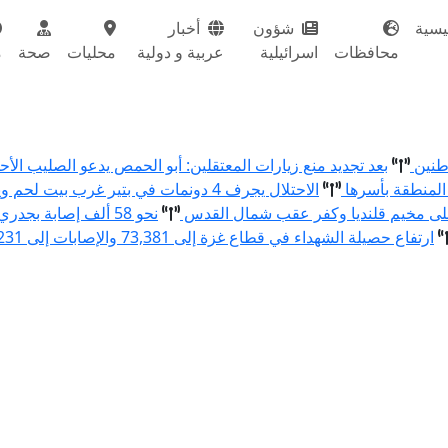
يسية
شؤون
أخبار
محافظات
اسرائيلية
عربية و دولية
محليات
صحة
م
اطنين
بعد تجديد منع زيارات المعتقلين: أبو الحمص يدعو الصليب ال
المنطقة بأسرها
الاحتلال يجرف 4 دونمات في بتير غرب بيت لحم ويقتلع 80 شتلة زيتون ولوزيات
نحو 58 ألف إصابة بجدري الماء في قطاع غزة منذ بداية العام
ارتفاع حصيلة الشهداء في قطاع غزة إلى 73,381 والإصابات إلى 174,231 منذ بدء العدوان