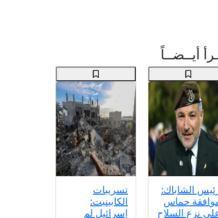
رأ أيــضــاً
ئيس الشاباك:
تسريبات
وافقة حماس
الكابينيت:
لى نزع السلاح
إسرائيل لم