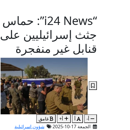
“i24 News”:
قنابل غير منفجرة
أ-
أ
أ+
غامق
الجمعة 17-10-2025
شؤون اسرائيلية