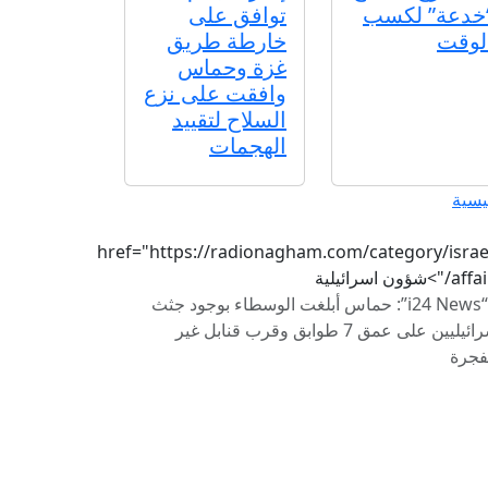
خدعة” لكسب
توافق على
لوقت
خارطة طريق
غزة وحماس
وافقت على نزع
السلاح لتقييد
الهجمات
يسية
href="https://radionagham.com/category/israel
/">شؤون اسرائيلية
“i24 News”: حماس أبلغت الوسطاء بوجود جثث
إسرائيليين على عمق 7 طوابق وقرب قنابل غير
فجرة