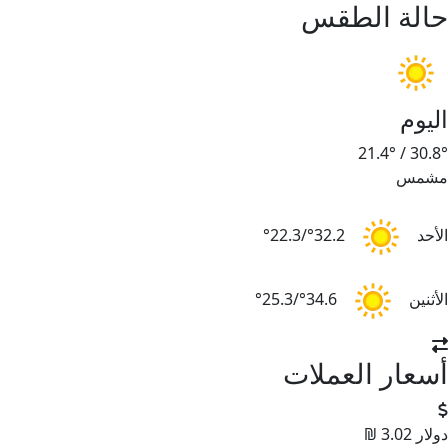
حالة الطقس
اليوم
21.4°
/
30.8°
مشمس
الأحد
32.2°/22.3°
الأثنين
34.6°/25.3°
أسعار العملات
دولار
3.02 ₪