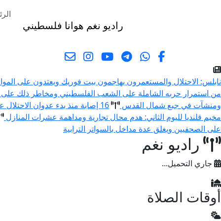
الرئ
راديو نغم
هوانا فلسطيني
البحث
نابلس: الاحتلال والمستعمرون يهاجمون بيت فوريك ويعتدون على المو
من استمرار حربه الشاملة على الشعب الفلسطيني ومخاطر ذلك على 
ومنشآت في جبع شمال القدس
16 إصابة منذ بدء عدوان الاحتلال على مخيم قلنديا وكفر عقب شمال القدس
مخيم قلنديا لليوم الثاني: هدم محال تجارية ومداهمة عشرات المنازل
على الصحفيين ويغلق عدة مداخل بالسواتر الترابية
راديو نغم
جاري التحميل...
أوقات الصلاة