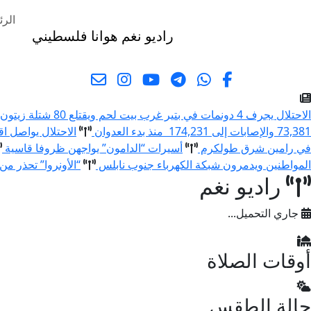
الرئ
راديو نغم
هوانا فلسطيني
البحث
الاحتلال يجرف 4 دونمات في بتير غرب بيت لحم ويقتلع 80 شتلة زيتون ولوزيات
73,381 والإصابات إلى 174,231 منذ بدء العدوان
الاحتلال يواصل اق
في رامين شرق طولكرم
أسيرات “الدامون” يواجهن ظروفا قاسية
المواطنين ويدمرون شبكة الكهرباء جنوب نابلس
“الأونروا” تحذر من 
راديو نغم
جاري التحميل...
أوقات الصلاة
حالة الطقس