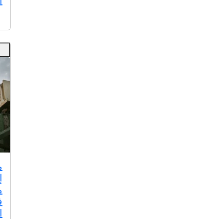
أ
م
إ
م
ف
ا