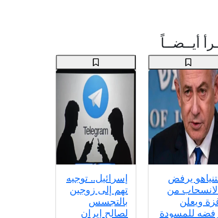
رأ أيــضــاً
تنياهو يرفض
إسرائيل.. توجيه
لانسحاب من
تهم إلى زوجين
زة ويعلن
بالتجسس
فضه للمسودة
لصالح إيران