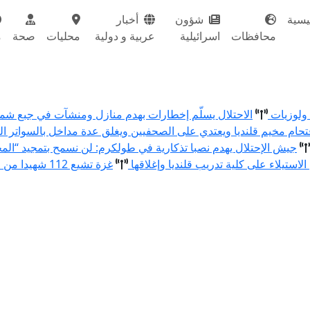
يسية
شؤون
أخبار
محافظات
اسرائيلية
عربية و دولية
محليات
صحة
م
الاحتلال يسلّم إخطارات بهدم منازل ومنشآت في جبع ش
تحام مخيم قلنديا ويعتدي على الصحفيين ويغلق عدة مداخل بالسواتر الت
جيش الإحتلال يهدم نصبا تذكارية في طولكرم: لن نسمح بتمجيد “الم
الاستيلاء على كلية تدريب قلنديا وإغلاقها
غزة تشيع 112 شهيدا من عائلة واحدة قضوا في حرب الإبادة