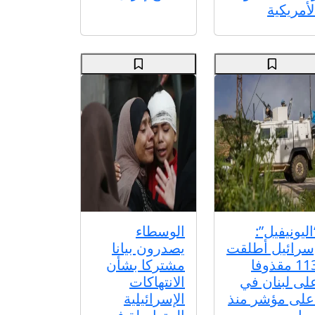
لأمريكية
اليونيفيل”:
الوسطاء
سرائيل أطلقت
يصدرون بيانا
113 مقذوفا
مشتركا بشأن
لى لبنان في
الانتهاكات
على مؤشر منذ
الإسرائيلية