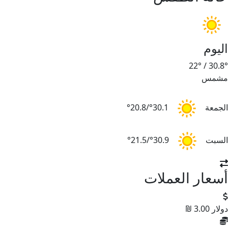
اليوم
22°
/
30.8°
مشمس
الجمعة
30.1°/20.8°
السبت
30.9°/21.5°
أسعار العملات
دولار
3.00 ₪