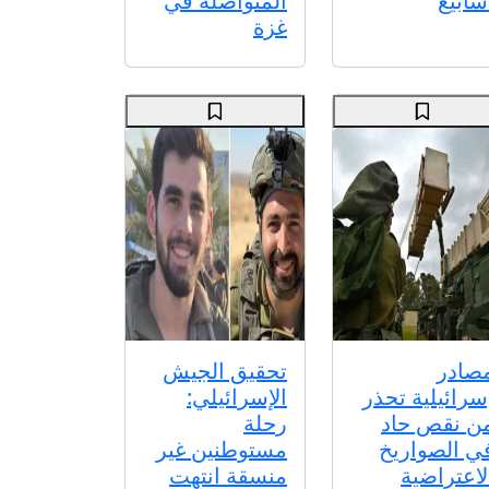
سابيع
المتواصلة في
غزة
صادر
تحقيق الجيش
سرائيلية تحذر
الإسرائيلي:
ن نقص حاد
رحلة
ي الصواريخ
مستوطنين غير
لاعتراضية
منسقة انتهت