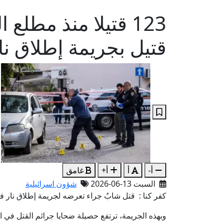
قتيل بجريمة إطلاق نا
أ-
أ
أ+
غامق
السبت 13-06-2026
شؤون اسرائيلية
كفر كنا : قتل شابٌ جراء تعرضه لجريمة إطلاق نار في بلدة كفر كنا 
وبهذه الجريمة، ترتفع حصيلة ضحايا جرائم القتل في المجتمع الع