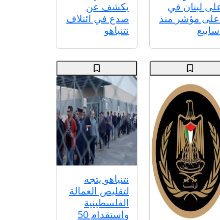
لى لبنان في
يكشف عن
على مؤشر منذ
صدع في ائتلاف
سابيع
نتنياهو
نتنياهو يتجه
لتقليص العمالة
الفلسطينية
واستقدام 50