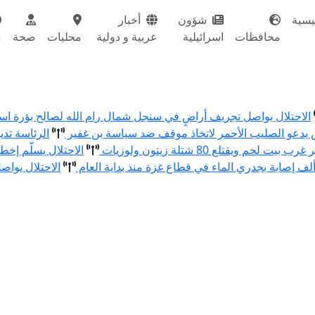
يسية
شؤون
أخبار
محافظات
اسرائيلية
عربية و دولية
محليات
صحة
م
الاحتلال يواصل تجريف أراضٍ في سنجل شمال رام الله لصالح بؤرة اس
مص يدعو الصليب الأحمر لاتخاذ موقف ضد سياسة بن غفير
الرئاسة تد
الاحتلال يسلّم إ
الاحتلال يواص