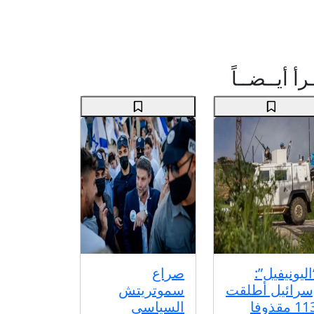
رأ أيــضــاً
اليونيفيل”:
صراع
سرائيل أطلقت
سموتريتش
113 مقذوفا
السياسي