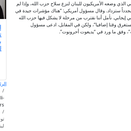
ئي الذي وضعه الأمريكيون للبنان لنزع سلاح حزب الله، وإذا لم
مجدداً ستزداد. وقال مسؤول أمريكي: “هناك مؤشرات جيدة في
ني إيجابي. نأمل أننا نقترب من مرحلة لا يشكل فيها حزب الله
وستستغرق وقتا إضافيا”، ولكن في المقابل، ادعى مسؤول
إ
”، وفق ما ورد في “يديعوت أحرونوت”.
ت
ب
ل
الرئ
i-
affairs
توف
لبن