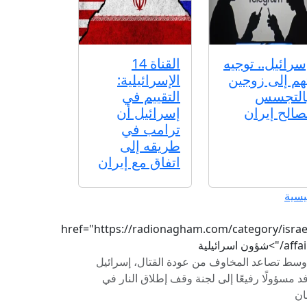
سرائيل.. توجيه
القناة 14
هم إلى زوجين
الإسرائيلية:
التجسس
التقييم في
صالح إيران
إسرائيل أن
ترامب في
طريقه إلى
اتفاق مع إيران
يسية
href="https://radionagham.com/category/israel
/">شؤون اسرائيلية
وسط تصاعد المخاوف من عودة القتال، إسرائيل
د مسؤولًا رفيعًا إلى لجنة وقف إطلاق النار في
ان