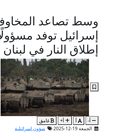
وسط تصاعد المخاوف 
إسرائيل توفد مسؤولًا
إطلاق النار في لبنان
أ-
أ
أ+
غامق
الجمعة 19-12-2025
شؤون اسرائيلية