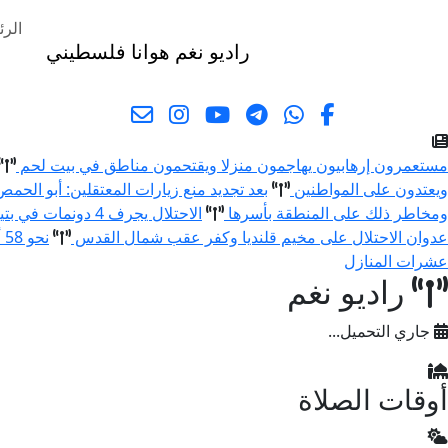
الرئ
راديو نغم
هوانا فلسطيني
البحث
مستعمرون إرهابيون يهاجمون منزلا ويقتحمون مناطق في بيت لحم
ويعتدون على المواطنين
بعد تجديد منع زيارات المعتقلين: أبو الح
ومخاطر ذلك على المنطقة بأسرها
الاحتلال يجرف 4 دونمات في بتير غرب بيت لحم ويقتلع 80 شتلة زيتون ولوزيات
عدوان الاحتلال على مخيم قلنديا وكفر عقب شمال القدس
نحو 58 ألف إصابة بجدري الماء في قطاع غزة منذ بداية العام
عشرات المنازل
راديو نغم
جاري التحميل...
أوقات الصلاة