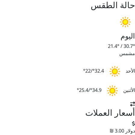
حالة الطقس
اليوم
21.4°
/
30.7°
مشمس
الأحد
32.4°/22°
الأثنين
34.9°/25.4°
أسعار العملات
دولار
3.00 ₪