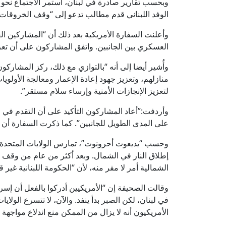
وبحسب تقارير صادرة في لبنان، استمر الاجتماع نحو 
الوفد اللبناني قدم مطالب تدعو إلى “وقف الخروقات ال
وأعلنت السفارة الأمريكية بعد ذلك أن “المشاركين ال
العسكري بين الجانبين. واتفق المشاركون على أن تعزي
وأُشير أيضا إلى أنه “بالتوازي مع ذلك، ركز المشاركو
منازلهم، وتعزيز جهود إعادة الإعمار ومعالجة الأولوي
لتعزيز الإنجازات الأمنية وإرساء سلام مستقر”.
وأردفت:”أعاد المشاركون التأكيد على أن التقدم في 
على المدى الطويل للجانبين”. كما ذكرت السفارة أن الاج
وحسب “يديعوت أحرونوت”، تمارس الولايات المتحدة 
إطلاق النار في الشمال. وبعد أكثر من عام من وقف إط
الشمالية أمر لا مفر منه، لأن “الحكومة اللبنانية غير
وقالت الصحيفة إن “الأمريكيين أدركوا بالفعل أن إسر
في لبنان، لكن الصبر بدأ ينفد. والآن، لا تتسرع الولا
الأمريكيون أنه لا يزال من الممكن منع اندلاع مواجهة 