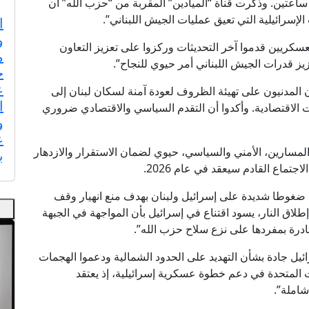
ساعتين. وذكرت قناة “الميادين” المقربة من “حزب الله” أن
إسرائيلية التي تعيق عمليات الجيش اللبناني”.
ا
و
عسكريين قدموا آخر التحديثات وركزوا على تعزيز التعاون
م
ز قدرات الجيش اللبناني أمر حيوي للنجاح”.
ح
ع
ن المدنيون على تهيئة الظروف لعودة آمنة لسكان لبنان إلى
ا
ات الاقتصادية. وأكدوا أن التقدم السياسي والاقتصادي ضروري
و
ع
المسارين، الأمني والسياسي، حيوي لضمان الاستقرار والازدهار
ب
تماع القادم سيعقد في عام 2026.
ضغوطا شديدة على إسرائيل ولبنان بهدف منع انهيار وقف
لاق النار، يسود اقتناع في إسرائيل بأن المواجهة في الجبهة
 قادرة بمفردها على نزع سلاح حزب الله”.
ائيل جادة بشأن التهديد على الحدود الشمالية ودعموا الهجمات
يات المتحدة في دعم خطوة عسكرية إسرائيلية، إذ يعتقد
شاملة”.