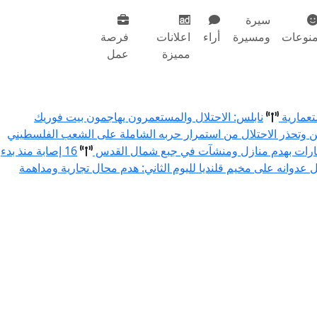
سيرة
نوعات
ومسيرة
أراء
اعلانات
فرصة
مميزة
عمل
تعمارية
نابلس: الاحتلال والمستعمرون يهاجمون بيت فوريك
ين وتحذر الاحتلال من استمرار حربه الشاملة على الشعب الفلسطيني
خطارات بهدم منازل ومنشآت في جبع شمال القدس
16 إصابة منذ بدء
ل عدوانه على مخيم قلنديا لليوم الثاني: هدم محال تجارية ومداهمة