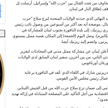
ع
خاوف من تجدد القتال بين “حزب الله” وإسرائيل، أرسلت تل
أ
قف إطلاق النار في لبنان.
أ
النهائي الذي حددته الولايات المتحدة لنزع سلاح “حزب
لقتال، موضحة أنه بعد أكثر من أسبوعين من وصول نائب رئيس
 ريزنيك، إلى بلدة الناقورة بجنوب لبنان للمشاركة في
ميكانيزم)، وصل اليوم (الجمعة) إلى المكان نفسه ممثل بمستوى
ين، وانضم إليه ريزنيك أيضا.
 أعلن لبنان عن مشاركة ممثل مدني في المحادثات لتعزيز
دني الثاني، من بين آخرين، سفير لبنان السابق لدى الولايات
مورغان أورتاغوس.
دريزنين شارك في اللقاء الذي عُقد في الناقورة برعاية
 بأعمال رئيس مجلس الأمن القومي.
لرامي إلى ضمان نزع سلاح حزب الله من قبل الجيش اللبناني.
تصادية من أجل التأكيد على المصلحة المتبادلة في إزالة تهديد
حدود”.