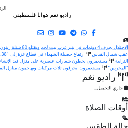
الرئ
راديو نغم
هوانا فلسطيني
البحث
الاحتلال يجرف 4 دونمات في بتير غرب بيت لحم ويقتلع 80 شتلة زيتون ولوزيات
عقب شمال القدس
ارتفاع حصيلة الشهداء في قطاع غزة إلى 73,381 والإصابات إلى 174,231 منذ بدء العدوان
الترابية
مستعمرون يخطون شعارات عنصرية على منزل قيد الإنشا
“المخربين”
مستعمرون يحرقون ثلاث مركبات ويهاجمون منازل المو
راديو نغم
جاري التحميل...
أوقات الصلاة
حالة الطقس