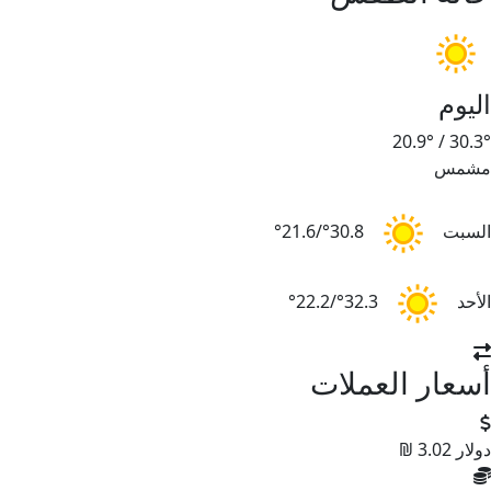
اليوم
20.9°
/
30.3°
مشمس
السبت
30.8°/21.6°
الأحد
32.3°/22.2°
أسعار العملات
دولار
3.02 ₪