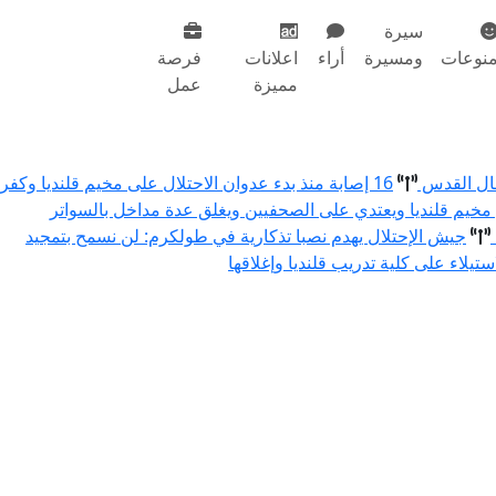
سيرة
نوعات
ومسيرة
أراء
اعلانات
فرصة
مميزة
عمل
مال القدس
16 إصابة منذ بدء عدوان الاحتلال على مخيم قلنديا وكفر
 مخيم قلنديا ويعتدي على الصحفيين ويغلق عدة مداخل بالسواتر
جيش الإحتلال يهدم نصبا تذكارية في طولكرم: لن نسمح بتمجيد
استيلاء على كلية تدريب قلنديا وإغلاقها