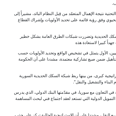
ب.
حتية نتيجة الإهمال المتعمّد من قِبل النظام البائد، مشيراً إلى
الحيوي وفق رؤية قائمة على تحديد الأولويات وإشراك القطاع
سكك الحديدية وتضررت شبكات الطرق العامة بشكل خطير
هداً كبيرا لاستعادة هذه
يين، الأول يتمثل في تشخيص الواقع وتحديد الأولويات حسب
 التأهيل ضمن صيغ تشاركية معتمدة، مشددا على أن الحكومة
ستراتيجية كبرى، من بينها ربط شبكة السكك الحديدية السورية
البناء والتشغيل والنقل”.
في التعاون مع سوريا، في مقدّمتها البنك الدولي، الذي يدرس
مكانية تمويل مشاريع السكك الحديدية، مؤسسة IFC التمويل الدولية التي تستعد لعقد اجتماع فني لبحث المساهمة
ريع النقل، مشددا على أن الاستراتيجية الحالية تركز على جذب