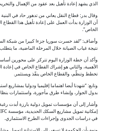
الذي يشهد إعادة تأهيل بعد عقود من الإهمال والتخري
وقال بدر: قطاع النقل يعاني من تدهور حاد في البنية الت
أن الوزارة بدأت العمل على إعادة تأهيل هذا القطاع 
الخاص”.
وأضاف: “لقد خسرت سوريا جزءا كبيرا من شبكة ال
نتيجة غياب الصيانة خلال المرحلة الماضية، ما يتطلب ج
وأكد أن خطة الوزارة اليوم تتركز على محورين أساس
الأهمية، والثاني هو إشراك القطاع الخاص في إعادة
تخطط وتنظّم، والقطاع الخاص ينفّذ ويستثمر.
وتابع: “شهدنا أيضا اهتماما إقليميا ودوليا بمشاريع ا
بدول الجوار، وإنشاء طرق مأجورة، واستثمارات بنظام 
وأشار إلى أن مؤسسات تمويل دولية بارزة أبدت رغبة 
إ
في دراسات الجدوى وإجراءات الطرح الاستثماري.
ونوه بأن الحكومة لا تسعى إلى الاستدانة لتمويل مشا