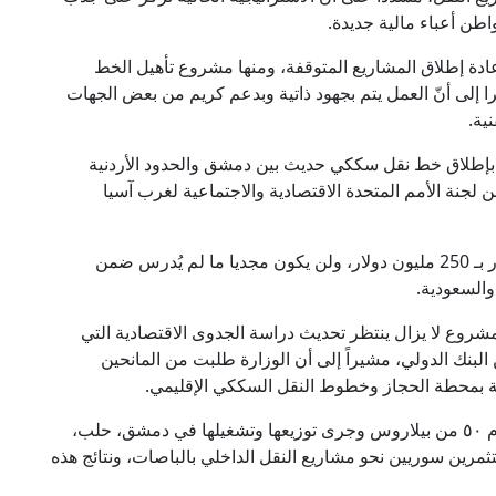
طن أعباء مالية جديدة.
ادة إطلاق المشاريع المتوقفة، ومنها مشروع تأهيل الخط
 إلى أنّ العمل يتم بجهود ذاتية وبدعم كريم من بعض الجهات
ية.
 بإطلاق خط نقل سككي حديث بين دمشق والحدود الأردنية
معتمدة من لجنة الأمم المتحدة الاقتصادية والاجتماعية لغرب آسيا
وأشار إلى أن كلفة هذا الخط في الجانب السوري تقدّر بـ 250 مليون دولار، ولن يكون مجديا ما لم يُدرس ضمن
والسعودية.
شروع لا يزال ينتظر تحديث دراسة الجدوى الاقتصادية التي
ترا الفرنسية عام 2011 بتمويل من البنك الدولي، مشيراً إلى أن الوزارة طلبت من المانحين
 بمحطة الحجاز وخطوط النقل السككي الإقليمي.
وحول قطاع النقل الداخلي، أوضح الوزير أنه تم استلام ٥٠ من بيلاروس وجرى توزيعها وتشغيلها في دمشق، حلب،
ثمرين سوريين نحو مشاريع النقل الداخلي بالباصات، ونتائج هذه