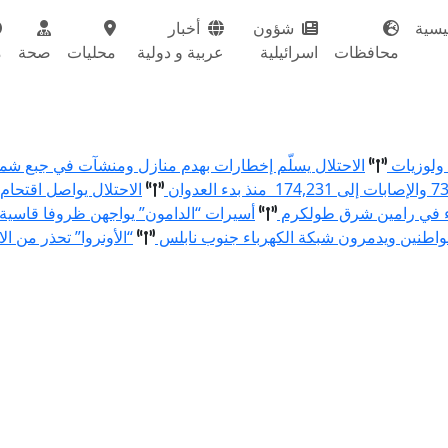
يسية
شؤون
أخبار
محافظات
اسرائيلية
عربية و دولية
محليات
صحة
م
الاحتلال يسلّم إخطارات بهدم منازل ومنشآت في جبع ش
الاحتلال يواصل اقتحام
ء في رامين شرق طولكرم
أسيرات “الدامون” يواجهن ظروفا قاسية
اطنين ويدمرون شبكة الكهرباء جنوب نابلس
“الأونروا” تحذر من ال