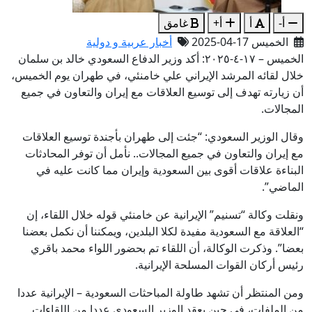
أ-
أ
أ+
غامق
الخميس 17-04-2025
أخبار عربية و دولية
الخميس – ١٧-٤-٢٠٢٥: أكد وزير الدفاع السعودي خالد بن سلمان
خلال لقائه المرشد الإيراني علي خامنئي، في طهران يوم الخميس،
أن زيارته تهدف إلى توسيع العلاقات مع إيران والتعاون في جميع
المجالات.
وقال الوزير السعودي: “جئت إلى طهران بأجندة توسيع العلاقات
مع إيران والتعاون في جميع المجالات.. نأمل أن توفر المحادثات
البناءة علاقات أقوى بين السعودية وإيران مما كانت عليه في
الماضي”.
ونقلت وكالة “تسنيم” الإيرانية عن خامنئي قوله خلال اللقاء، إن
“العلاقة مع السعودية مفيدة لكلا البلدين، ويمكننا أن نكمل بعضنا
بعضا”. وذكرت الوكالة، أن اللقاء تم بحضور اللواء محمد باقري
رئيس أركان القوات المسلحة الإيرانية.
ومن المنتظر أن تشهد طاولة المباحثات السعودية – الإيرانية عددا
من الملفات، في حين يعقد الوزير السعودي عددا من اللقاءات