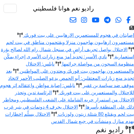
راديو نغم
هوانا فلسطيني
البحث
إصابتان في هجوم للمستعمرين الإرهابيين على بيت فوريك
مستعمرون إرهابيون يهاجمون منزلا ويقتحمون مناطق في بيت لحم
الاحتلال يواصل تجريف أراضٍ في سنجل شمال رام الله لصالح بؤرة
استعمارية
نادي الأسير: تجديد أمرَ منع زيارات الأسرى إجراء يمكّن
منظومة السجون من مواصلة جرائمها
نابلس: الاحتلال
والمستعمرون يهاجمون بيت فوريك ويعتدون على المواطنين
بعد
تجديد منع زيارات المعتقلين: أبو الحمص يدعو الصليب الأحمر لاتخاذ
موقف ضد سياسة بن غفير
نابلس: إصابة مواطن واعتقاله إثر هجوم
للاحتلال والمستعمرين على بيت فوريك
الرئاسة تدين وتحذر
الاحتلال من استمرار حربه الشاملة على الشعب الفلسطيني ومخاطر
ذلك على المنطقة بأسرها
الاحتلال يجرف 4 دونمات في بتير غرب
بيت لحم ويقتلع 80 شتلة زيتون ولوزيات
الاحتلال يسلّم إخطارات
بهدم منازل ومنشآت في جبع شمال القدس
راديو نغم