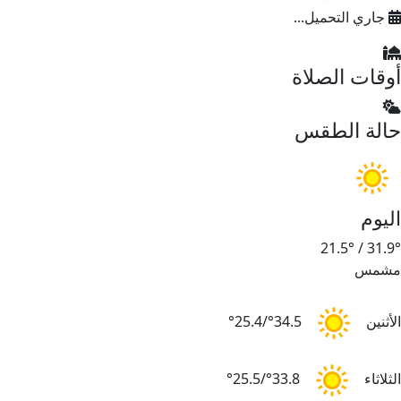
جاري التحميل...
أوقات الصلاة
حالة الطقس
اليوم
21.5°
/
31.9°
مشمس
الأثنين
34.5°/25.4°
الثلاثاء
33.8°/25.5°