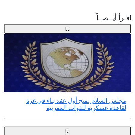
اقـرأ أيــضــاً
مجلس السلام يمنح أول عقد بناء في غزة
لقاعدة عسكرية للقوات المغربية