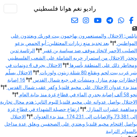
راديو نغم
هوانا فلسطيني
البحث
نابلس: الاحتلال والمستعمرون يهاجمون بيت فوريك ويعتدون على
المواطنين
بعد تجديد منع زيارات المعتقلين: أبو الحمص يدعو
الصليب الأحمر لاتخاذ موقف ضد سياسة بن غفير
الرئاسة تدين
وتحذر الاحتلال من استمرار حربه الشاملة على الشعب الفلسطيني
ومخاطر ذلك على المنطقة بأسرها
الاحتلال يجرف 4 دونمات في
بتير غرب بيت لحم ويقتلع 80 شتلة زيتون ولوزيات
الاحتلال يسلّم
إخطارات بهدم منازل ومنشآت في جبع شمال القدس
16 إصابة
منذ بدء عدوان الاحتلال على مخيم قلنديا وكفر عقب شمال القدس
نحو 58 ألف إصابة بجدري الماء في قطاع غزة منذ بداية العام
الاحتلال يواصل عدوانه على مخيم قلنديا لليوم الثاني: هدم محال تجارية
ومداهمة عشرات المنازل
ارتفاع حصيلة الشهداء في قطاع غزة
إلى 73,381 والإصابات إلى 174,231 منذ بدء العدوان
الاحتلال
يواصل اقتحام مخيم قلنديا ويعتدي على الصحفيين ويغلق عدة مداخل
بالسواتر الترابية