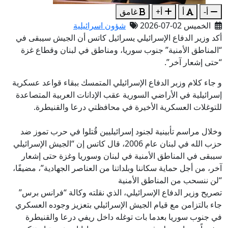
أ-
أ
أ+
غامق
الخميس 02-07-2026
شؤون اسرائيلية
أكد وزير الدفاع الإسرائيلي يسرائيل كاتس أن الجيش سيبقى في
“المناطق الأمنية” جنوب سوريا، ومناطق في لبنان وقطاع غزة
“حتى إشعار آخر”.
و جاء كلام وزبر الدفاع الإسرائيلي المتمسك ببقاء قواعد عسكرية
إسرائيلية في الأراضي السورية عقب الإدانات العربية المتصاعدة
للتوغلات العسكرية الأخيرة في محافظتي درعا والقنيطرة.
وخلال مراسم تأبينية لجنود إسرائيليين قُتلوا في حرب تموز ضد
حزب الله في لبنان عام 2006، قال كاتس إن “الجيش الإسرائيلي
سيبقى في المناطق الأمنية في لبنان وسوريا وغزة حتى إشعار
آخر، من أجل حماية سكاننا وبلداتنا من العناصر الجهادية”، مضيفًا،
“لن ننسحب من المناطق الأمنية
تصريح وزير الدفاع الإسرائيلي، الذي نقلته وكالة “فرانس برس”
جاء بالتزامن مع قيام الجيش الإسرائيلي بتعزيز وجوده العسكري
في جنوب سوريا بعدما بات توغله داخل ريفي درعا والقنيطرة