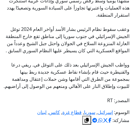
مشهداً يوميا وسط رفض رسمي سوري وإدانات عربية استنكرت
هذه العمليات واعتبرتها تجاوزأ على السيادة السورية وتصعيدًا يهدد
استقرار المنطقة.
وعقب سقوط نظام الرئيس بشار الأسد أواخر العام 2024 توغل
الجيش الإسرائيلي في جنوب سوريا إلى مناطق تقع خارج المنطقة
العازلة المنزوعة السلاح في الجولان واحتل جبل الشيخ وعدداً من
المواقع العسكرية التي كان يسيطر عليها النظام السوري السابق .
وواظب الجيش الإسرائيلي بعد ذلك على التوغل في. ريفي درعا
والقنيطرة حيث قام بإنشاء نقاط عسكرية جديدة ربط بينها
بمجموعة من الطرق التي أقامها وشن حملات إعتقال ومداهمة
للبيوت وإطلاق النار على الأهالي ومنعهم من الوصول إلى أراضيهم.
المصدر: RT
الوسوم:
إسرائيل
,
سوريا
,
قطاع غزة
,
كاتس
,
لبنان
مشاركة: