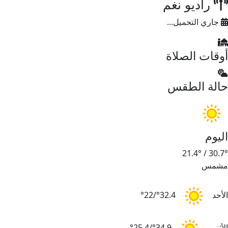
راديو نغم
جاري التحميل...
أوقات الصلاة
حالة الطقس
اليوم
21.4°
/
30.7°
مشمس
الأحد
32.4°/22°
الأثنين
34.9°/25.4°