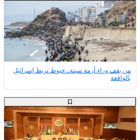
من يقف وراء أزمة سبتة.. خيوط تربط إسرائيل
بالواقعة