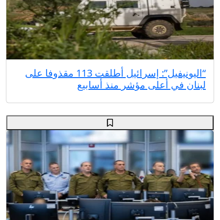
“اليونيفيل”: إسرائيل أطلقت 113 مقذوفا على
لبنان في أعلى مؤشر منذ أسابيع