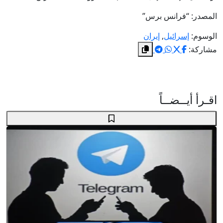
المصدر: “فرانس برس”
الوسوم:
إسرائيل
,
إيران
مشاركة:
اقـرأ أيــضــاً