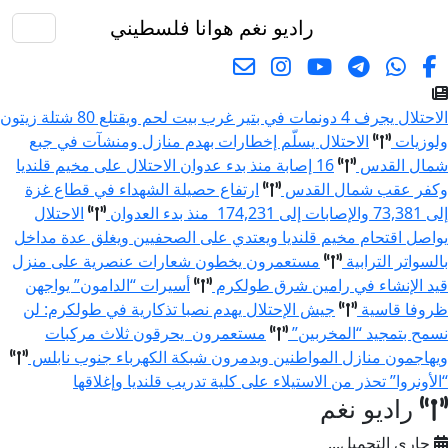
راديو نغم
هوانا فلسطيني
البحث
الاحتلال يجرف 4 دونمات في بتير غرب بيت لحم ويقتلع 80 شتلة زيتون
ولوزيات
الاحتلال يسلّم إخطارات بهدم منازل ومنشآت في جبع
شمال القدس
16 إصابة منذ بدء عدوان الاحتلال على مخيم قلنديا
وكفر عقب شمال القدس
ارتفاع حصيلة الشهداء في قطاع غزة
إلى 73,381 والإصابات إلى 174,231 منذ بدء العدوان
الاحتلال
يواصل اقتحام مخيم قلنديا ويعتدي على الصحفيين ويغلق عدة مداخل
بالسواتر الترابية
مستعمرون يخطون شعارات عنصرية على منزل
قيد الإنشاء في رامين شرق طولكرم
أسيرات “الدامون” يواجهن
ظروفا قاسية
جيش الإحتلال يهدم نصبا تذكارية في طولكرم: لن
نسمح بتمجيد “المخربين”
مستعمرون يحرقون ثلاث مركبات
ويهاجمون منازل المواطنين ويدمرون شبكة الكهرباء جنوب نابلس
“الأونروا” تحذر من الاستيلاء على كلية تدريب قلنديا وإغلاقها
راديو نغم
جاري التحميل...