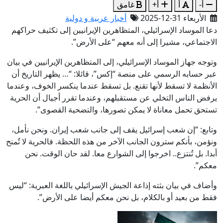
أ-
أ
أ+
غامق
الأربعاء 31-12-2025
أخبار عربية و دولية
دعا الموساد الإسرائيلي، المتظاهرين الإيرانيين إلى تكثيف حراكهم
الاجتماعي، مشيرا إلى أنه معهم “على الأرض”.
وتوجه جهاز الموساد الإسرائيلي، إلى المتظاهرين الإيرانيين في بيان
عبر حسابه الرسمي على منصة “إكس”، قائلا: “… يظهر التاريخ أن
الأنظمة لا تسقط لأنها تقنع. بل تسقط عندما ينكسر الخوف، وعندما
يرفض الناس التخلي عن مستقبلهم، وعندما تقرر أجيال أن الحرية
تستحق تحمل معاناة لا يمكن تصورها، والتضحية القصوى”.
وتابع: “إن شعب إسرائيل يقف إلى جانب شعب إيران. ونحن نأمل،
ونؤمن، بأنكم سترون الجانب الآخر من هذه اللحظة. فالحرية لا تُمنح
أبدا. بل تُنتزع.. اخرجوا إلى الشوارع معا. لقد حان الوقت. نحن
معكم”.
وأضاف في بيان بثته إذاعة الجيش الإسرائيلي باللغة العبرية: “ليس
فقط من بعيد أو بالكلام، بل نحن معكم أيضا على الأرض”.