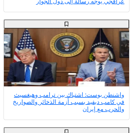
عراقجي يوجه رسالة إلى دول الجوار
واشنطن بوست: اشتباك بين ترامب وهيغسيث
في كامب ديفيد بسبب أزمة الذخائر والصواريخ
والحرب مع إيران