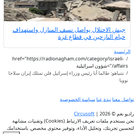
جيش الاحتلال يواصل نسف المنازل واستهداف
خيام النازحين في قطاع غزة
الرئيسية
href="https://radionagham.com/category/israeli-
affairs/">شؤون اسرائيلية
نتنياهو: طالما أنا رئيس وزراء إسرائيل فلن تمتلك إيران سلاحا
نوويا
تواصل معنا
نبذة عنا
سياسة الخصوصية
راديو نغم © 2026
|
Circusoft
نحن نستخدم ملفات تعريف الارتباط (Cookies) وتقنيات مشابهة
لتحسين تجربتك، وتحليل الأداء، وتوفير محتوى مخصص. باستخدامك