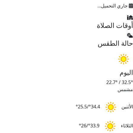
جاري التحميل...
أوقات الصلاة
حالة الطقس
اليوم
22.7°
/
32.5°
مشمس
الأثنين
34.4°/25.5°
الثلاثاء
33.9°/26°