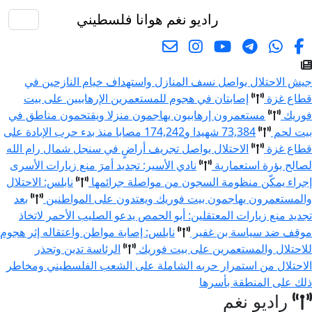
راديو نغم
هوانا فلسطيني
البحث
جيش الاحتلال يواصل نسف المنازل واستهداف خيام النازحين في
قطاع غزة
إصابتان في هجوم للمستعمرين الإرهابيين على بيت
فوريك
مستعمرون إرهابيون يهاجمون منزلا ويقتحمون مناطق في
بيت لحم
73,384 شهيدا و174,242 مصابا منذ بدء حرب الإبادة على
قطاع غزة
الاحتلال يواصل تجريف أراضٍ في سنجل شمال رام الله
لصالح بؤرة استعمارية
نادي الأسير: تجديد أمرَ منع زيارات الأسرى
إجراء يمكّن منظومة السجون من مواصلة جرائمها
نابلس: الاحتلال
والمستعمرون يهاجمون بيت فوريك ويعتدون على المواطنين
بعد
تجديد منع زيارات المعتقلين: أبو الحمص يدعو الصليب الأحمر لاتخاذ
موقف ضد سياسة بن غفير
نابلس: إصابة مواطن واعتقاله إثر هجوم
للاحتلال والمستعمرين على بيت فوريك
الرئاسة تدين وتحذر
الاحتلال من استمرار حربه الشاملة على الشعب الفلسطيني ومخاطر
ذلك على المنطقة بأسرها
راديو نغم