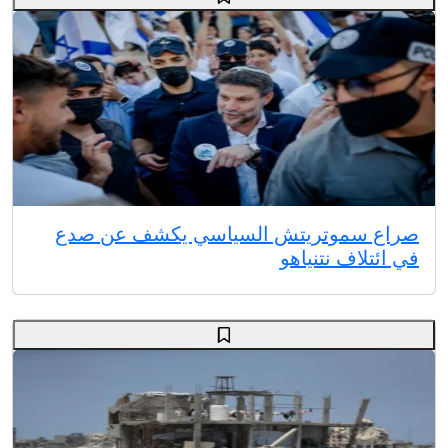
صراع سموتريتش السياسي يكشف عن صدع
في ائتلاف نتنياهو