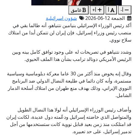
أ-
أ
أ+
غامق
الجمعة 12-06-2026
شؤون اسرائيلية
أكد رئيس الوزراء الإسرائيلي بنيامين نتنياهو، أنه طالما بقي في
منصب رئيس وزراء إسرائيل، فإن إيران لن تتمكن أبدا من امتلاك
سلاح نووي.
وشدد نتنياهو في تصريحات له على وجود توافق كامل بينه وبين
الرئيس الأمريكي دونالد ترامب بشأن هذا الملف الحيوي.
وقال إنه يخوض منذ أكثر من 30 عاما معركة دبلوماسية وسياسية
مستمرة، وأنه كان دائما في طليعة النضال الدولي ضد البرنامج
النووي الإيراني، وذلك بهدف منع طهران من امتلاك أسلحة الدمار
الشامل.
وأضاف رئيس الوزراء الإسرائيلي أنه لولا هذا النضال الطويل
والمتواصل الذي خاضته إسرائيل ودعّمته دول عديدة، لكانت إيران
قد امتلكت منذ زمن بعيد قنابل نووية كانت ستستخدمها من أجل
تدمير إسرائيل، على حد تعبيره.