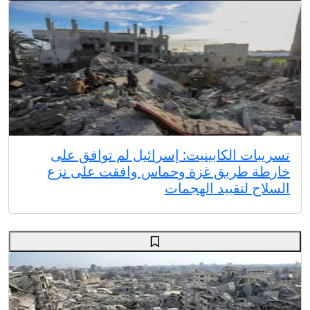
تسريبات الكابينيت: إسرائيل لم توافق على
خارطة طريق غزة وحماس وافقت على نزع
السلاح لتقييد الهجمات