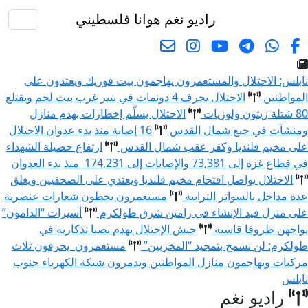
راديو نغم
هوانا فلسطيني
البحث
نابلس: الاحتلال والمستعمرون يهاجمون بيت فوريك ويعتدون على
المواطنين
الاحتلال يجرف 4 دونمات في بتير غرب بيت لحم ويقتلع
80 شتلة زيتون ولوزيات
الاحتلال يسلّم إخطارات بهدم منازل
ومنشآت في جبع شمال القدس
16 إصابة منذ بدء عدوان الاحتلال
على مخيم قلنديا وكفر عقب شمال القدس
ارتفاع حصيلة الشهداء
في قطاع غزة إلى 73,381 والإصابات إلى 174,231 منذ بدء العدوان
الاحتلال يواصل اقتحام مخيم قلنديا ويعتدي على الصحفيين ويغلق
عدة مداخل بالسواتر الترابية
مستعمرون يخطون شعارات عنصرية
على منزل قيد الإنشاء في رامين شرق طولكرم
أسيرات “الدامون”
يواجهن ظروفا قاسية
جيش الإحتلال يهدم نصبا تذكارية في
طولكرم: لن نسمح بتمجيد “المخربين”
مستعمرون يحرقون ثلاث
مركبات ويهاجمون منازل المواطنين ويدمرون شبكة الكهرباء جنوب
نابلس
راديو نغم