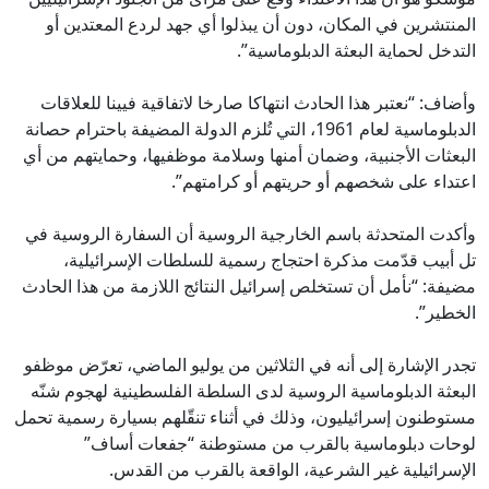
المنتشرين في المكان، دون أن يبذلوا أي جهد لردع المعتدين أو
التدخل لحماية البعثة الدبلوماسية”.
وأضاف: “نعتبر هذا الحادث انتهاكا صارخا لاتفاقية فيينا للعلاقات
الدبلوماسية لعام 1961، التي تُلزم الدولة المضيفة باحترام حصانة
البعثات الأجنبية، وضمان أمنها وسلامة موظفيها، وحمايتهم من أي
اعتداء على شخصهم أو حريتهم أو كرامتهم”.
وأكدت المتحدثة باسم الخارجية الروسية أن السفارة الروسية في
تل أبيب قدّمت مذكرة احتجاج رسمية للسلطات الإسرائيلية،
مضيفة: “نأمل أن تستخلص إسرائيل النتائج اللازمة من هذا الحادث
الخطير”.
تجدر الإشارة إلى أنه في الثلاثين من يوليو الماضي، تعرّض موظفو
البعثة الدبلوماسية الروسية لدى السلطة الفلسطينية لهجوم شنّه
مستوطنون إسرائيليون، وذلك في أثناء تنقّلهم بسيارة رسمية تحمل
لوحات دبلوماسية بالقرب من مستوطنة “جفعات أساف”
الإسرائيلية غير الشرعية، الواقعة بالقرب من القدس.