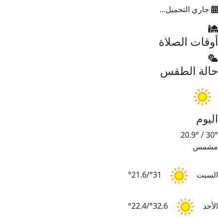
جاري التحميل...
أوقات الصلاة
حالة الطقس
اليوم
20.9°
/
30°
مشمس
السبت
31°/21.6°
الأحد
32.6°/22.4°