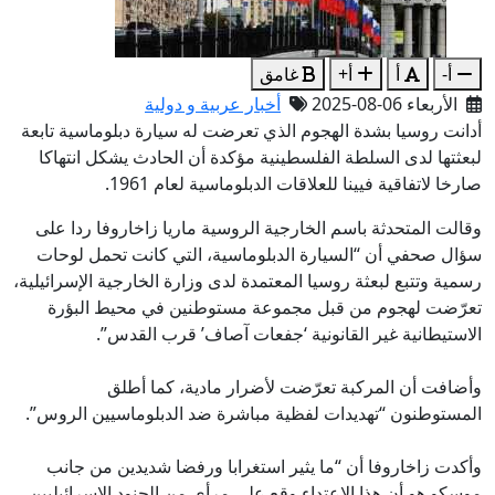
أ-
أ
أ+
غامق
الأربعاء 06-08-2025
أخبار عربية و دولية
أدانت روسيا بشدة الهجوم الذي تعرضت له سيارة دبلوماسية تابعة
لبعثتها لدى السلطة الفلسطينية مؤكدة أن الحادث يشكل انتهاكا
صارخا لاتفاقية فيينا للعلاقات الدبلوماسية لعام 1961.
وقالت المتحدثة باسم الخارجية الروسية ماريا زاخاروفا ردا على
سؤال صحفي أن “السيارة الدبلوماسية، التي كانت تحمل لوحات
رسمية وتتبع لبعثة روسيا المعتمدة لدى وزارة الخارجية الإسرائيلية،
تعرّضت لهجوم من قبل مجموعة مستوطنين في محيط البؤرة
الاستيطانية غير القانونية ‘جفعات آصاف’ قرب القدس”.
وأضافت أن المركبة تعرّضت لأضرار مادية، كما أطلق
المستوطنون “تهديدات لفظية مباشرة ضد الدبلوماسيين الروس”.
وأكدت زاخاروفا أن “ما يثير استغرابا ورفضا شديدين من جانب
موسكو هو أن هذا الاعتداء وقع على مرأى من الجنود الإسرائيليين