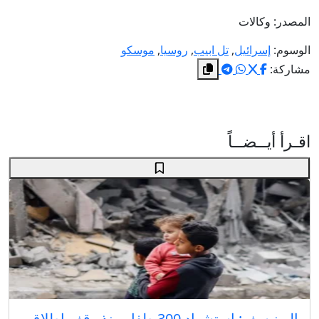
المصدر: وكالات
الوسوم:
إسرائيل
,
تل ابيب
,
روسيا
,
موسكو
مشاركة:
اقـرأ أيــضــاً
اليونيسف: استشهاد 300 طفل منذ وقف إطلاق