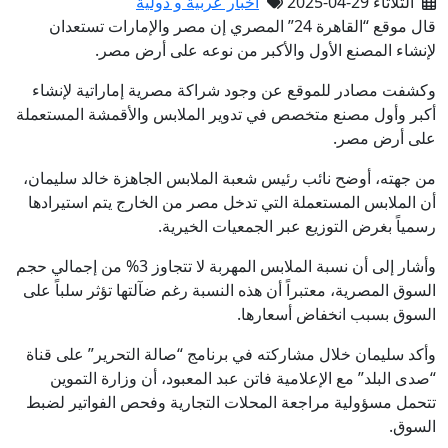
الثلاثاء 29-04-2025
أخبار عربية و دولية
قال موقع “القاهرة 24” المصري إن مصر والإمارات تستعدان
لإنشاء المصنع الأول والأكبر من نوعه على أرض مصر.
وكشفت مصادر للموقع عن وجود شراكة مصرية إماراتية لإنشاء
أكبر وأول مصنع متخصص في تدوير الملابس والأقمشة المستعملة
على أرض مصر.
من جهته، أوضح نائب رئيس شعبة الملابس الجاهزة خالد سليمان،
أن الملابس المستعملة التي تدخل مصر من الخارج يتم استيرادها
رسمياً بغرض التوزيع عبر الجمعيات الخيرية.
وأشار إلى أن نسبة الملابس المهربة لا تتجاوز 3% من إجمالي حجم
السوق المصرية، معتبراً أن هذه النسبة رغم ضآلتها تؤثر سلباً على
السوق بسبب انخفاض أسعارها.
وأكد سليمان خلال مشاركته في برنامج “صالة التحرير” على قناة
“صدى البلد” مع الإعلامية فاتن عبد المعبود، أن وزارة التموين
تتحمل مسؤولية مراجعة المحلات التجارية وفحص الفواتير لضبط
السوق.