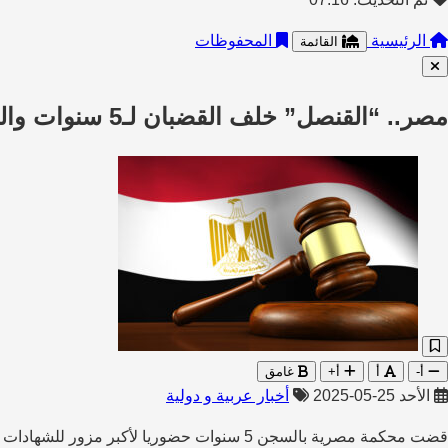
الرئيسية
المحفوظات
القائمة
مصر.. “القنصل” خلف القضبان لـ5 سنوات والقضاء يصدر أحكامه بقضية أثارت ضجة كبيرة في البلاد
أ-
أ
أ+
غامق
الأحد 25-05-2025
أخبار عربية و دولية
قضت محكمة مصرية بالسجن 5 سنوات حضوريا لأكبر مزور للشهادات الجامعية والمهنية في البلاد، وبالسجن 5 سنوات غيابيا لـ16 آخرين متهمين معه بذات القضية.