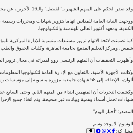
وقد صدر الحكم على المتهم الشهير بـ”القنصل” والـ16 الآخرين، عن محكمة الجنايات وأمن الدولة، المنعقدة بمركز إصلاح وتأهيل وادي النطرون.
ووجهت النيابة العامة للمدانين اتهاما بتزوير شهادات ومحررات رسمية م
الكندية، ومعهد أكتوبر العالي للهندسة والتكنولوجيا.
كما تضمنت لائحة الاتهام تزوير مستندات منسوبة للإدارة المركزية للم
شمس، ومركز التعليم المدمج بجامعة القاهرة، وكليات الحقوق والطب و
وأظهرت التحقيقات أن المتهم الرئيسي روج لقدراته في مجال تزوير ا
وكانت الأجهزة الأمنية، بالتعاون مع الإدارة العامة لتكنولوجيا المعل
ألوان، بالإضافة إلى 58 شهادة جامعية مزورة منسوبة إلى مؤسسات رسمية.
وكشفت التحريات أن المتهمين ابتداء من المتهم الثاني وحتى السابع ع
شهادات تحمل أسماء وهمية وبيانات غير صحيحة. وتم اتخاذ جميع الإجراء
المصدر: “أخبار اليوم”
الوسوم:
لا يوجد وسم
مشاركة: