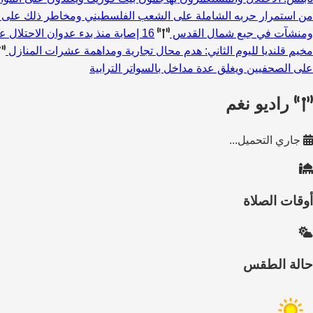
من استمرار حربه الشاملة على الشعب الفلسطيني ومخاطر ذلك على 
ومنشآت في جبع شمال القدس
16 إصابة منذ بدء عدوان الاحتلال على مخيم قلنديا وكفر عقب شمال القدس
مخيم قلنديا لليوم الثاني: هدم محال تجارية ومداهمة عشرات المنازل
على الصحفيين ويغلق عدة مداخل بالسواتر الترابية
راديو نغم
جاري التحميل...
أوقات الصلاة
حالة الطقس