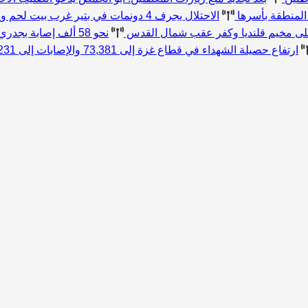
المنطقة بأسرها
الاحتلال يجرف 4 دونمات في بتير غرب بيت لحم ويقتلع 80 شتلة زيتون ولوزيات
نحو 58 ألف إصابة بجدري الماء في قطاع غزة منذ بداية العام
ارتفاع حصيلة الشهداء في قطاع غزة إلى 73,381 والإصابات إلى 174,231 منذ بدء العدوان