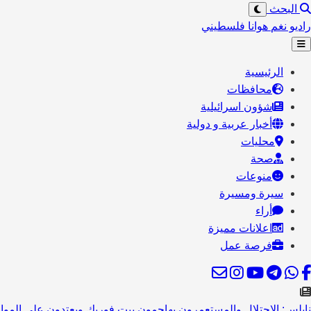
البحث
راديو نغم
هوانا فلسطيني
الرئيسية
محافظات
شؤون اسرائيلية
أخبار عربية و دولية
محليات
صحة
منوعات
سيرة ومسيرة
أراء
اعلانات مميزة
فرصة عمل
نابلس: الاحتلال والمستعمرون يهاجمون بيت فوريك ويعتدون على المو