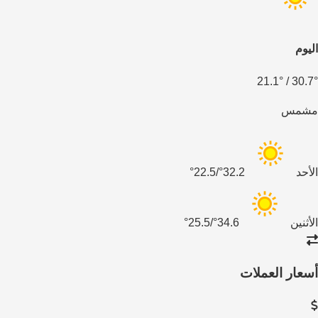
اليوم
21.1°
/
30.7°
مشمس
الأحد
32.2°/22.5°
الأثنين
34.6°/25.5°
أسعار العملات