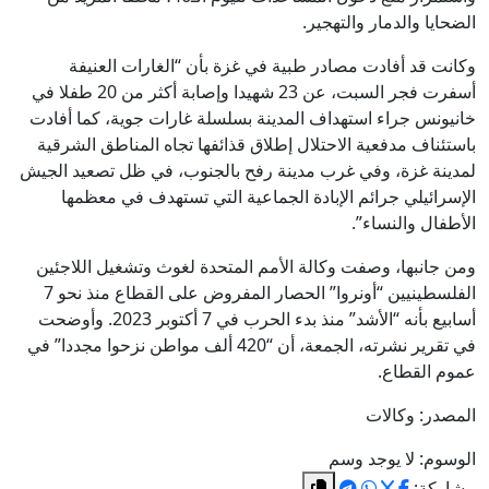
الضحايا والدمار والتهجير.
وكانت قد أفادت مصادر طبية في غزة بأن “الغارات العنيفة
أسفرت فجر السبت، عن 23 شهيدا وإصابة أكثر من 20 طفلا في
خانيونس جراء استهداف المدينة بسلسلة غارات جوية، كما أفادت
باستئناف مدفعية الاحتلال إطلاق قذائفها تجاه المناطق الشرقية
لمدينة غزة، وفي غرب مدينة رفح بالجنوب، في ظل تصعيد الجيش
الإسرائيلي جرائم الإبادة الجماعية التي تستهدف في معظمها
الأطفال والنساء”.
ومن جانبها، وصفت وكالة الأمم المتحدة لغوث وتشغيل اللاجئين
الفلسطينيين “أونروا” الحصار المفروض على القطاع منذ نحو 7
أسابيع بأنه “الأشد” منذ بدء الحرب في 7 أكتوبر 2023. وأوضحت
في تقرير نشرته، الجمعة، أن “420 ألف مواطن نزحوا مجددا” في
عموم القطاع.
المصدر: وكالات
الوسوم:
لا يوجد وسم
مشاركة: