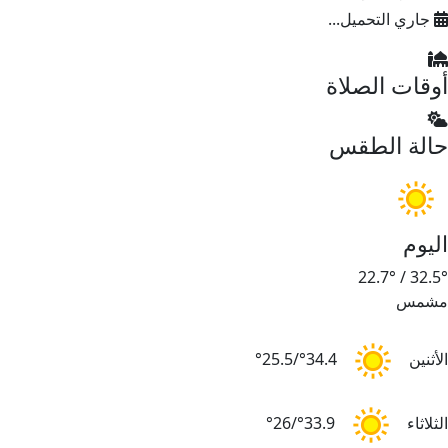
جاري التحميل...
أوقات الصلاة
حالة الطقس
اليوم
22.7°
/
32.5°
مشمس
الأثنين
34.4°/25.5°
الثلاثاء
33.9°/26°