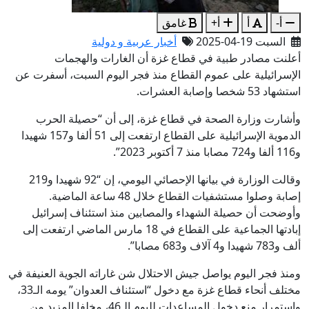
أ-
أ
أ+
غامق
السبت 19-04-2025
أخبار عربية و دولية
أعلنت مصادر طبية في قطاع غزة أن الغارات والهجمات
الإسرائيلية على عموم القطاع منذ فجر اليوم السبت، أسفرت عن
استشهاد 53 شخصا وإصابة العشرات.
وأشارت وزارة الصحة في قطاع غزة، إلى أن “حصيلة الحرب
الدموية الإسرائيلية على القطاع ارتفعت إلى 51 ألفا و157 شهيدا
و116 ألفا و724 مصابا منذ 7 أكتوبر 2023”.
وقالت الوزارة في بيانها الإحصائي اليومي، إن “92 شهيدا و219
إصابة وصلوا مستشفيات القطاع خلال 48 ساعة الماضية.
وأوضحت أن حصيلة الشهداء والمصابين منذ استئناف إسرائيل
إبادتها الجماعية على القطاع في 18 مارس الماضي ارتفعت إلى
ألف و783 شهيدا و4 آلاف و683 مصابا”.
ومنذ فجر اليوم يواصل جيش الاحتلال شن غاراته الجوية العنيفة في
مختلف أنحاء قطاع غزة مع دخول “استئناف العدوان” يومه الـ33،
واستمرار منع دخول المساعدات لليوم الـ46، مخلفا المزيد من