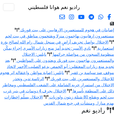
راديو نغم
هوانا فلسطيني
البحث
إصابتان في هجوم للمستعمرين الإرهابيين على بيت فوريك
مستعمرون إرهابيون يهاجمون منزلا ويقتحمون مناطق في بيت لحم
الاحتلال يواصل تجريف أراضٍ في سنجل شمال رام الله لصالح بؤرة
استعمارية
نادي الأسير: تجديد أمرَ منع زيارات الأسرى إجراء يمكّن
منظومة السجون من مواصلة جرائمها
نابلس: الاحتلال
والمستعمرون يهاجمون بيت فوريك ويعتدون على المواطنين
بعد
تجديد منع زيارات المعتقلين: أبو الحمص يدعو الصليب الأحمر لاتخاذ
موقف ضد سياسة بن غفير
نابلس: إصابة مواطن واعتقاله إثر هجوم
للاحتلال والمستعمرين على بيت فوريك
الرئاسة تدين وتحذر
الاحتلال من استمرار حربه الشاملة على الشعب الفلسطيني ومخاطر
ذلك على المنطقة بأسرها
الاحتلال يجرف 4 دونمات في بتير غرب
بيت لحم ويقتلع 80 شتلة زيتون ولوزيات
الاحتلال يسلّم إخطارات
بهدم منازل ومنشآت في جبع شمال القدس
راديو نغم