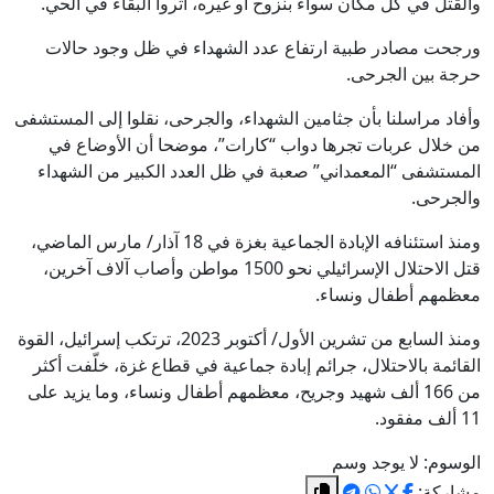
والقتل في كل مكان سواء بنزوح أو غيره، آثروا البقاء في الحي.
ورجحت مصادر طبية ارتفاع عدد الشهداء في ظل وجود حالات
حرجة بين الجرحى.
وأفاد مراسلنا بأن جثامين الشهداء، والجرحى، نقلوا إلى المستشفى
من خلال عربات تجرها دواب “كارات”، موضحا أن الأوضاع في
المستشفى “المعمداني” صعبة في ظل العدد الكبير من الشهداء
والجرحى.
ومنذ استئنافه الإبادة الجماعية بغزة في 18 آذار/ مارس الماضي،
قتل الاحتلال الإسرائيلي نحو 1500 مواطن وأصاب آلاف آخرين،
معظمهم أطفال ونساء.
ومنذ السابع من تشرين الأول/ أكتوبر 2023، ترتكب إسرائيل، القوة
القائمة بالاحتلال، جرائم إبادة جماعية في قطاع غزة، خلّفت أكثر
من 166 ألف شهيد وجريح، معظمهم أطفال ونساء، وما يزيد على
11 ألف مفقود.
الوسوم:
لا يوجد وسم
مشاركة: