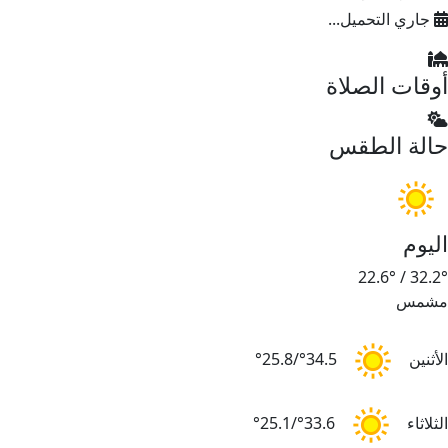
جاري التحميل...
أوقات الصلاة
حالة الطقس
اليوم
22.6°
/
32.2°
مشمس
الأثنين
34.5°/25.8°
الثلاثاء
33.6°/25.1°