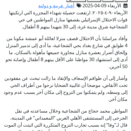
الأربعاء 09-04-2025
أخبار عربية و دولية
الأربعاء -٩-٤-٢٠٢٥: ارتفعت حصيلة شهداء المجزرة التي ارتكبتها
قوات الاحتلال الإسرائيلي بقصفها منازل المواطنين في حي
الشجاعية شرق مدينة غزة، إلى 30 شهيدا بينهم 8 أطفال.
وأفاد مراسلنا بأن الاحتلال قصف منزلا لعائلة أبو عمشة مكونا من
4 طوابق في شارع بغداد بحي الشجاعية، ما أدى إلى تدمير المنزل
وإلحاق أضرار بعشرة منازل مجاورة جميعها مأهولة بالسكان، ما
أدى إلى استشهاد 30 مواطنا على الأقل بينهم 8 أطفال وإصابة نحو
50 آخرين.
وأشار إلى أن طواقم الإسعاف والإنقاذ ما زالت تبحث عن مفقودين
تحت الأنقاض، موضحا أن غالبية الضحايا نزحوا من أطراف الحي
إلى وسطه، ولم يتمكنوا من النزوح إلى مكان آخر بسبب عدم وجود
مكان آخر.
المواطن محمد حجاج من الشجاعية وخلال مساعدته في نقل
الجرحى إلى المستشفى الأهلي العربي “المعمداني” في المدينة،
قال لـ”وفا” إنه بسبب تجارب النزوح المتكررة التي اثبتت أن الموت