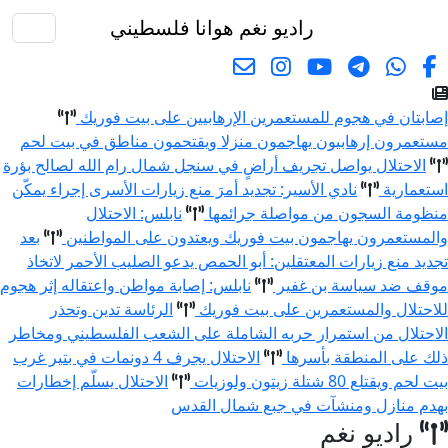
راديو نغم
هوانا فلسطيني
البحث
إصابتان في هجوم للمستعمرين الإرهابيين على بيت فوريك
مستعمرون إرهابيون يهاجمون منزلا ويقتحمون مناطق في بيت لحم
الاحتلال يواصل تجريف أراضٍ في سنجل شمال رام الله لصالح بؤرة
استعمارية
نادي الأسير: تجديد أمرَ منع زيارات الأسرى إجراء يمكّن
منظومة السجون من مواصلة جرائمها
نابلس: الاحتلال
والمستعمرون يهاجمون بيت فوريك ويعتدون على المواطنين
بعد
تجديد منع زيارات المعتقلين: أبو الحمص يدعو الصليب الأحمر لاتخاذ
موقف ضد سياسة بن غفير
نابلس: إصابة مواطن واعتقاله إثر هجوم
للاحتلال والمستعمرين على بيت فوريك
الرئاسة تدين وتحذر
الاحتلال من استمرار حربه الشاملة على الشعب الفلسطيني ومخاطر
ذلك على المنطقة بأسرها
الاحتلال يجرف 4 دونمات في بتير غرب
بيت لحم ويقتلع 80 شتلة زيتون ولوزيات
الاحتلال يسلّم إخطارات
بهدم منازل ومنشآت في جبع شمال القدس
راديو نغم