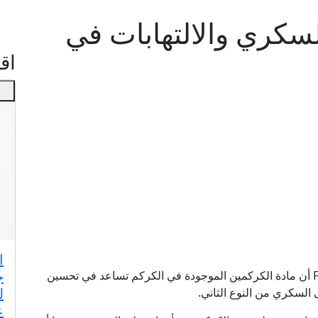
لسكري والالتهابات في
اقـ
ا
ج
أظهرت دراسة نشرتها مجلة Frontiers in Nutrition أن مادة الكركمين الموجودة في الكركم تساعد في تحسين
ل
السكري من النوع الثاني.
ع