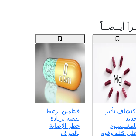
رأ أيــضــاً
كتشاف تأثير
فيتامين يرتبط
ديد
نقصه بزيادة
لمغنيسيوم
خطر الإصابة
لى كتلة وقوة
بالخرف