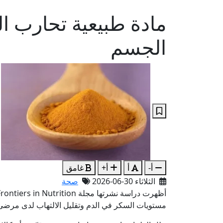
مادة طبيعية تحارب ا
الجسم
أ-
أ
أ+
غامق
الثلاثاء 30-06-2026
صحة
مستويات السكر في الدم وتقليل الالتهاب لدى مرضى 