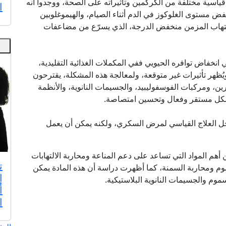
قياسية مختلفة من الكركمين وتأثيراته على الصحة، ووجدوا أنه
ا
خفض مستوى الغلوكوز في الدم أثناء الصيام، والهيموغلوبين
لالتهاب المزمن منخفض الدرجة، الذي يسرّع من مضاعفات
انخفاض توافره الحيويي ففي المكملات الغذائية التقليدية،
هر تأثيرات غير متوقعة، ولمعالجة هذه المشكلة، يقترحون
ين، ومركبات الفوسفوليبيد، والجسيمات النانوية، والأنظمة
بشكل مستقر وفعال وتحسين امتصاصة.
حل العلاج القياسي لمرض السكري، ولكنه يمكن أن يعمل
أهم المواد التي تساعد على دعم المناعة ومحاربة الالتهابات
ت
م ومحاربة السمنة، كما أظهرت دراسة أن هذه المادة يمكن
إ
موم والجسيمات النانوية البلاستيكية.
أ
ا