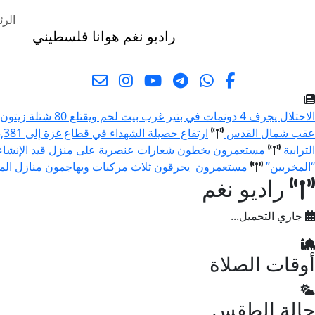
الرئ
راديو نغم
هوانا فلسطيني
البحث
الاحتلال يجرف 4 دونمات في بتير غرب بيت لحم ويقتلع 80 شتلة زيتون ولوزيات
عقب شمال القدس
ارتفاع حصيلة الشهداء في قطاع غزة إلى 73,381 والإصابات إلى 174,231 منذ بدء العدوان
الترابية
مستعمرون يخطون شعارات عنصرية على منزل قيد الإنشا
“المخربين”
مستعمرون يحرقون ثلاث مركبات ويهاجمون منازل المو
راديو نغم
جاري التحميل...
أوقات الصلاة
حالة الطقس