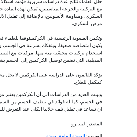
حلل العلماء نتائج عدة دراسات سريرية قيّمت أشكالا 
مع التركيبة والجرعة المناسبتين، يُمكن لهذه المادة 
السكري، ومقاومة الأنسولين، بالإضافة إلى تقليل ا
مرض السكري.
وتكمن الصعوبة الرئيسية في الكركمينوفقا للعلماء في 
يكون امتصاصه ضعيفا، ويتفكك بسرعة في الجسم، ويُظ
استخدام تركيبات محسّنة منه منها: مركبات مع البيبير
المذيلية، التي تضمن توصيل الكركمين إلى الجسم 
يؤكد القائمون على الدراسة على الكركمين لا يحل م
كمكمل للعلاج.
وبينت العديد من الدراسات إلى أن الكركمين يعتبر من 
في الجسم، كما له فوائد في تنظيف الجسم من السمو
ان تساعد في تقليل تلف خلاليا الكلى عند التعرض للس
المصدر: لينتا.رو
الوسوم:
الصحة العامة
,
صحة