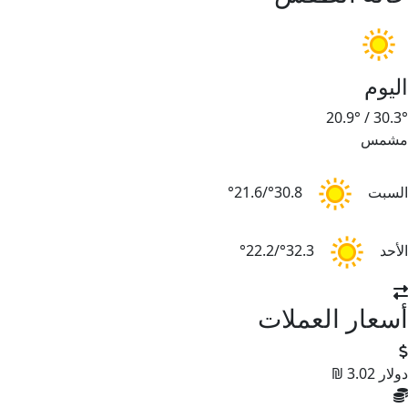
اليوم
20.9°
/
30.3°
مشمس
السبت
30.8°/21.6°
الأحد
32.3°/22.2°
أسعار العملات
دولار
3.02 ₪