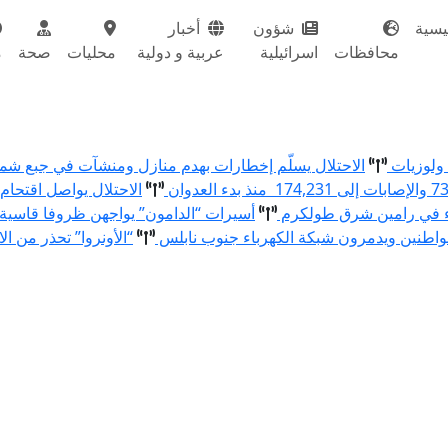
يسية
شؤون
أخبار
محافظات
اسرائيلية
عربية و دولية
محليات
صحة
م
الاحتلال يسلّم إخطارات بهدم منازل ومنشآت في جبع ش
الاحتلال يواصل اقتحام
ء في رامين شرق طولكرم
أسيرات “الدامون” يواجهن ظروفا قاسية
اطنين ويدمرون شبكة الكهرباء جنوب نابلس
“الأونروا” تحذر من ال