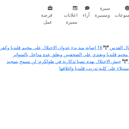
سيرة
نوعات
ومسيرة
أراء
اعلانات
فرصة
مميزة
عمل
مال القدس
16 إصابة منذ بدء عدوان الاحتلال على مخيم قلنديا وكفر
 مخيم قلنديا ويعتدي على الصحفيين ويغلق عدة مداخل بالسواتر
جيش الإحتلال يهدم نصبا تذكارية في طولكرم: لن نسمح بتمجيد
استيلاء على كلية تدريب قلنديا وإغلاقها