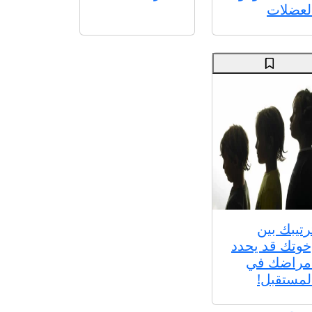
لعضلات
رتيبك بين
خوتك قد يحدد
مراضك في
لمستقبل!