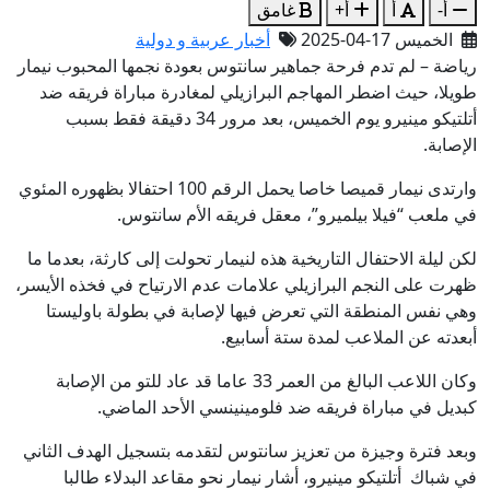
أ-
أ
أ+
غامق
الخميس 17-04-2025
أخبار عربية و دولية
رياضة – لم تدم فرحة جماهير سانتوس بعودة نجمها المحبوب نيمار
طويلا، حيث اضطر المهاجم البرازيلي لمغادرة مباراة فريقه ضد
أتلتيكو مينيرو يوم الخميس، بعد مرور 34 دقيقة فقط بسبب
الإصابة.
وارتدى نيمار قميصا خاصا يحمل الرقم 100 احتفالا بظهوره المئوي
في ملعب “فيلا بيلميرو”، معقل فريقه الأم سانتوس.
لكن ليلة الاحتفال التاريخية هذه لنيمار تحولت إلى كارثة، بعدما ما
ظهرت على النجم البرازيلي علامات عدم الارتياح في فخذه الأيسر،
وهي نفس المنطقة التي تعرض فيها لإصابة في بطولة باوليستا
أبعدته عن الملاعب لمدة ستة أسابيع.
وكان اللاعب البالغ من العمر 33 عاما قد عاد للتو من الإصابة
كبديل في مباراة فريقه ضد فلومينينسي الأحد الماضي.
وبعد فترة وجيزة من تعزيز سانتوس لتقدمه بتسجيل الهدف الثاني
في شباك أتلتيكو مينيرو، أشار نيمار نحو مقاعد البدلاء طالبا