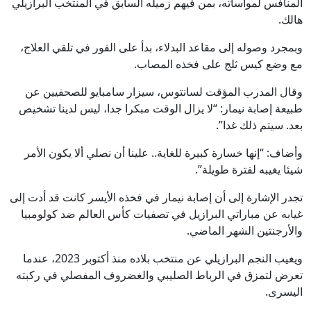
المنافس لمواساته، بمن فيهم زميله السابق في المنتخب البرازيلي
هالك.
وبمجرد وصوله إلى مقاعد البدلاء، بدأ على الفور في تلقي العلاج،
مع وضع كيس ثلج على فخذه المصاب.
وقال المدرب المؤقت لسانتوس، سيزار سامبايو للصحفيين عن
طبيعة إصابة نيمار: “لا يزال الوقت مبكرا جدا، ليس لدينا تشخيص
بعد. سيتم ذلك غدا”.
وأضاف: “إنها خسارة كبيرة للغاية.. علينا أن نصلي ألا يكون الأمر
شيئا يغيبه لفترة طويلة”.
تجدر الإشارة إلى أن إصابة نيمار في فخذه الأيسر كانت قد أدت إلى
غيابه عن مباراتي البرازيل في تصفيات كأس العالم ضد كولومبيا
والأرجنتين الشهر الماضي.
ويغيب النجم البرازيلي عن منتخب بلاده منذ أكتوبر 2023، عندما
تعرض لتمزق في الرباط الصليبي والغضروف المفصلي في ركبته
اليسرى.