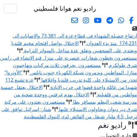
راديو نغم
هوانا فلسطيني
البحث
ارتفاع حصيلة الشهداء في قطاع غزة إلى 73,381 والإصابات إلى
174,231 منذ بدء العدوان
الاحتلال يواصل اقتحام مخيم قلنديا
ويعتدي على الصحفيين ويغلق عدة مداخل بالسواتر الترابية
مستعمرون يخطون شعارات عنصرية على منزل قيد الإنشاء في رامين
شرق طولكرم
مستعمرون يحرقون ثلاث مركبات ويهاجمون
منازل المواطنين ويدمرون شبكة الكهرباء جنوب نابلس
“الأونروا”
تحذر من الاستيلاء على كلية تدريب قلنديا وإغلاقها
غزة تشيع 112
شهيدا من عائلة واحدة قضوا في حرب الإبادة
الاحتلال يعتقل خمسة
مواطنين من قلقيلية
الاحتلال يهدم غرفتين ووحدة صحية من
مدرسة شعب البطم بمسافر يطا
مستعمرون يعتدون على مركبة
شرق دير دبوان ويحاولون الاستيلاء عليها
شنار: إسرائيل توافق على
ترحيل 4.5 مليار شيقل من الفائض لدى البنوك الفلسطينية
راديو نغم
جاري التحميل...