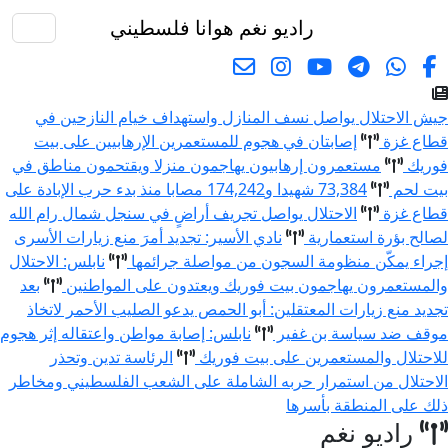
راديو نغم
هوانا فلسطيني
البحث
جيش الاحتلال يواصل نسف المنازل واستهداف خيام النازحين في
قطاع غزة
إصابتان في هجوم للمستعمرين الإرهابيين على بيت
فوريك
مستعمرون إرهابيون يهاجمون منزلا ويقتحمون مناطق في
بيت لحم
73,384 شهيدا و174,242 مصابا منذ بدء حرب الإبادة على
قطاع غزة
الاحتلال يواصل تجريف أراضٍ في سنجل شمال رام الله
لصالح بؤرة استعمارية
نادي الأسير: تجديد أمرَ منع زيارات الأسرى
إجراء يمكّن منظومة السجون من مواصلة جرائمها
نابلس: الاحتلال
والمستعمرون يهاجمون بيت فوريك ويعتدون على المواطنين
بعد
تجديد منع زيارات المعتقلين: أبو الحمص يدعو الصليب الأحمر لاتخاذ
موقف ضد سياسة بن غفير
نابلس: إصابة مواطن واعتقاله إثر هجوم
للاحتلال والمستعمرين على بيت فوريك
الرئاسة تدين وتحذر
الاحتلال من استمرار حربه الشاملة على الشعب الفلسطيني ومخاطر
ذلك على المنطقة بأسرها
راديو نغم