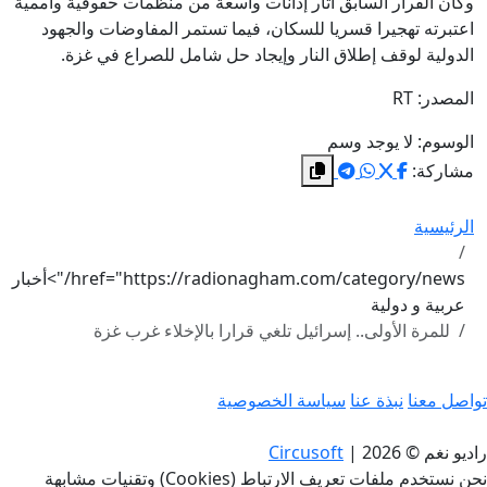
وكان القرار السابق أثار إدانات واسعة من منظمات حقوقية وأممية
اعتبرته تهجيرا قسريا للسكان، فيما تستمر المفاوضات والجهود
الدولية لوقف إطلاق النار وإيجاد حل شامل للصراع في غزة.
المصدر: RT
الوسوم:
لا يوجد وسم
مشاركة:
الرئيسية
href="https://radionagham.com/category/news/">أخبار
عربية و دولية
للمرة الأولى.. إسرائيل تلغي قرارا بالإخلاء غرب غزة
تواصل معنا
نبذة عنا
سياسة الخصوصية
راديو نغم © 2026
|
Circusoft
نحن نستخدم ملفات تعريف الارتباط (Cookies) وتقنيات مشابهة