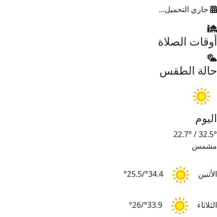
جاري التحميل...
أوقات الصلاة
حالة الطقس
اليوم
22.7°
/
32.5°
مشمس
الأثنين
34.4°/25.5°
الثلاثاء
33.9°/26°