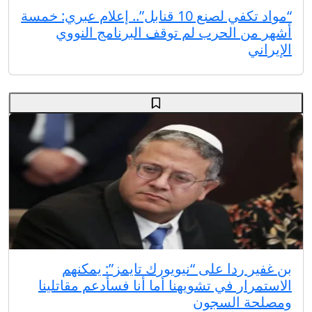
“مواد تكفي لصنع 10 قنابل”.. إعلام عبري: خمسة
أشهر من الحرب لم توقف البرنامج النووي
الإيراني
بن غفير ردا على “نيويورك تايمز”: يمكنهم
الاستمرار في تشويهنا أما أنا فسأدعم مقاتلينا
ومصلحة السجون