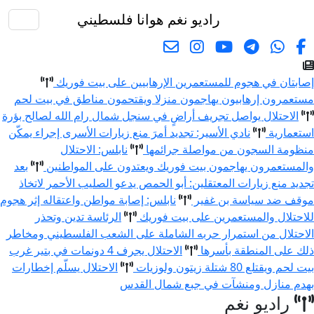
راديو نغم
هوانا فلسطيني
البحث
إصابتان في هجوم للمستعمرين الإرهابيين على بيت فوريك
مستعمرون إرهابيون يهاجمون منزلا ويقتحمون مناطق في بيت لحم
الاحتلال يواصل تجريف أراضٍ في سنجل شمال رام الله لصالح بؤرة
استعمارية
نادي الأسير: تجديد أمرَ منع زيارات الأسرى إجراء يمكّن
منظومة السجون من مواصلة جرائمها
نابلس: الاحتلال
والمستعمرون يهاجمون بيت فوريك ويعتدون على المواطنين
بعد
تجديد منع زيارات المعتقلين: أبو الحمص يدعو الصليب الأحمر لاتخاذ
موقف ضد سياسة بن غفير
نابلس: إصابة مواطن واعتقاله إثر هجوم
للاحتلال والمستعمرين على بيت فوريك
الرئاسة تدين وتحذر
الاحتلال من استمرار حربه الشاملة على الشعب الفلسطيني ومخاطر
ذلك على المنطقة بأسرها
الاحتلال يجرف 4 دونمات في بتير غرب
بيت لحم ويقتلع 80 شتلة زيتون ولوزيات
الاحتلال يسلّم إخطارات
بهدم منازل ومنشآت في جبع شمال القدس
راديو نغم