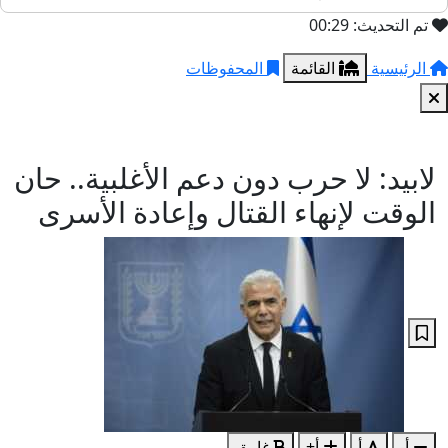
تم التحديث: 00:29
الرئيسية
القائمة
المحفوظات
لابيد: لا حرب دون دعم الأغلبية.. حان
الوقت لإنهاء القتال وإعادة الأسرى
أ-
أ
أ+
غامق