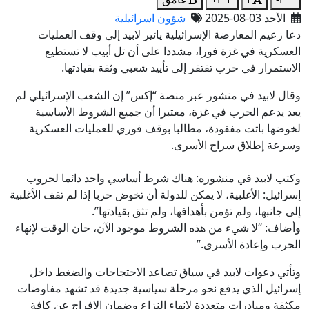
الأحد 03-08-2025
شؤون اسرائيلية
دعا زعيم المعارضة الإسرائيلية يائير لابيد إلى وقف العمليات
العسكرية في غزة فورا، مشددا على أن تل أبيب لا تستطيع
الاستمرار في حرب تفتقر إلى تأييد شعبي وثقة بقيادتها.
وقال لابيد في منشور عبر منصة “إكس” إن الشعب الإسرائيلي لم
يعد يدعم الحرب في غزة، معتبرا أن جميع الشروط الأساسية
لخوضها باتت مفقودة، مطالبا بوقف فوري للعمليات العسكرية
وسرعة إطلاق سراح الأسرى.
وكتب لابيد في منشوره: هناك شرط أساسي واحد دائما لحروب
إسرائيل: الأغلبية، لا يمكن للدولة أن تخوض حربا إذا لم تقف الأغلبية
إلى جانبها، ولم تؤمن بأهدافها، ولم تثق بقيادتها”.
وأضاف: “لا شيء من هذه الشروط موجود الآن، حان الوقت لإنهاء
الحرب وإعادة الأسرى.”
وتأتي دعوات لابيد في سياق تصاعد الاحتجاجات والضغط داخل
إسرائيل الذي يدفع نحو مرحلة سياسية جديدة قد تشهد مفاوضات
مكثفة ومبادرات متعددة لإنهاء النزاع وضمان الإفراج عن كافة