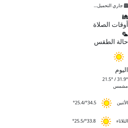
جاري التحميل...
أوقات الصلاة
حالة الطقس
اليوم
21.5°
/
31.9°
مشمس
الأثنين
34.5°/25.4°
الثلاثاء
33.8°/25.5°