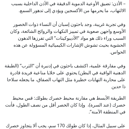
– الأذن: تضيق الأوعية الدموية الدقيقة في الأذن الداخلية بسبب
الالتهاب، ما يحرمها من الأكسجين ويؤدي إلى تدهور السمع.
وفي تجربة غريبة، وجد باحثون إسبان أن النساء ذوات الخصور
الأوسع واجهن صعوبة في تمييز النكهات والروائح الشائعة، وكان
السبب وراء ذلك هو مواد “الأديبوكينات” التي تفرزها الدهون
الحشوية بحيث تشوش الإشارات الكيميائية المسؤولة عن هذه
الحواس.
وفي مفارقة علمية، اكتشف باحثون في إدنبرة أن “الثرب” (الطبقة
الدهنية الواقية في البطن) يحتوي على خلايا مناعية فريدة قادرة
على محاربة التهابات خطيرة مثل التهاب الصفاق، ما يجعله سلاحا
ذا حدين
الطريقة الأبسط هي مقارنة محيط خصرك بطولك: قس محيط
خصرك (عند السرة)، وإذا كان الخصر أقل من نصف الطول، فأنت
في المنطقة الآمنة”.
على سبيل المثال، إذا كان طولك 170 سم، يجب ألا يتجاوز خصرك