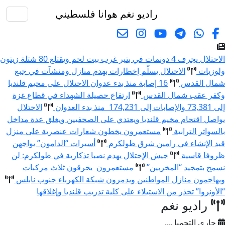
راديو نغم
هوانا فلسطيني
البحث
الاحتلال يجرف 4 دونمات في بتير غرب بيت لحم ويقتلع 80 شتلة زيتون
ولوزيات
الاحتلال يسلّم إخطارات بهدم منازل ومنشآت في جبع
شمال القدس
16 إصابة منذ بدء عدوان الاحتلال على مخيم قلنديا
وكفر عقب شمال القدس
ارتفاع حصيلة الشهداء في قطاع غزة
إلى 73,381 والإصابات إلى 174,231 منذ بدء العدوان
الاحتلال
يواصل اقتحام مخيم قلنديا ويعتدي على الصحفيين ويغلق عدة مداخل
بالسواتر الترابية
مستعمرون يخطون شعارات عنصرية على منزل
قيد الإنشاء في رامين شرق طولكرم
أسيرات “الدامون” يواجهن
ظروفا قاسية
جيش الإحتلال يهدم نصبا تذكارية في طولكرم: لن
نسمح بتمجيد “المخربين”
مستعمرون يحرقون ثلاث مركبات
ويهاجمون منازل المواطنين ويدمرون شبكة الكهرباء جنوب نابلس
“الأونروا” تحذر من الاستيلاء على كلية تدريب قلنديا وإغلاقها
راديو نغم
جاري التحميل...