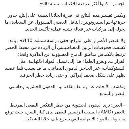
الجسم – كانوا أكثر عرضة للاكتئاب بنسبة 40%.
ويكمن تفسير هذه النتائح في قدرة الخلايا الدهنية على إنتاج جذور
حرة تهاجم السيروتونين، الناقل العصبي المسؤول عن السعادة، ما
يحوله إلى مركبات غير فعالة تشبه عملية تأكسد الحديد.
ولا تقتصر الأضرار على المزاج، ففي دراسة شملت 10 آلاف بالغ،
كشفت فحوصات الرنين المغناطيسي أن الزيادة في محيط الخصر
ترتبط بانكماش مناطق الدماغ المسؤولة عن الذاكرة واتخاذ
القرارات. ويعزو العلماء هذا إلى تسلل المواد الالتهابية، مثل
السيتوكينات، عبر الحاجز الدموي الدماغي، ما قد يسبب تلفا عصبيا
يظهر على شكل ضعف إدراكي أو حتى زيادة خطر الخرف.
وتكشف الأبحاث عن روابط مقلقة بين الدهون الحشوية وحاستي
البصر والسمع:
– العين: تزيد الدهون الحشوية من خطر التنكس البقعي المرتبط
بالعمر (AMD)، السبب الرئيسي للعمى لدى كبار السن، حيث ترفع
مستويات المواد الالتهابية التي تسرع تلف خلايا الشبكية.