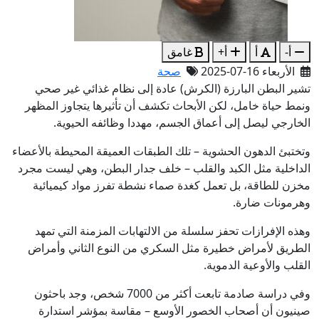
أ-
أ
أ+
غامق
الأربعاء 16-07-2025
صحة
تشير البطن البارزة (الكرش) عادة إلى نظام غذائي غير صحي
ونمط حياة خامل، لكن الأبحاث تكشف أن تأثيرها يتجاوز المظهر
الخارجي ليصل إلى أعماق الجسم، مهددا وظائفه الحيوية.
وتختبئ الدهون الحشوية – تلك الطبقات العميقة المحيطة بالأعضاء
الداخلية مثل الكبد والقلب – خلف جدار البطن، وهي ليست مجرد
مخزن للطاقة، بل تعمل كغدة صماء نشطة تفرز مواد كيميائية
وهرمونات ضارة.
وهذه الإفرازات تحفز سلسلة من الالتهابات المزمنة التي تمهد
الطريق لأمراض خطيرة مثل السكري من النوع الثاني وأمراض
القلب والأوعية الدموية.
وفي دراسة صادمة تابعت أكثر من 7000 شخص، وجد باحثون
صينيون أن أصحاب الخصور الأوسع – مقاسة بمؤشر استدارة