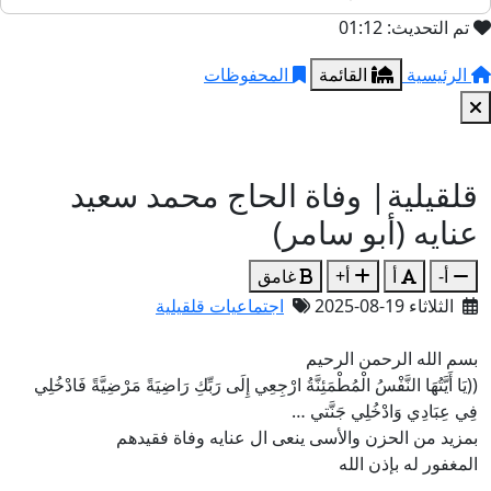
تم التحديث: 01:12
الرئيسية
القائمة
المحفوظات
قلقيلية| وفاة الحاج محمد سعيد
عنايه (أبو سامر)
أ-
أ
أ+
غامق
الثلاثاء 19-08-2025
اجتماعيات قلقيلية
بسم الله الرحمن الرحيم
((يَا أَيَّتُهَا النَّفْسُ الْمُطْمَئِنَّةُ ارْجِعِي إِلَى رَبِّكِ رَاضِيَةً مَرْضِيَّةً فَادْخُلِي
فِي عِبَادِي وَادْخُلِي جَنَّتي …
بمزيد من الحزن والأسى ينعى ال عنايه وفاة فقيدهم
المغفور له بإذن الله