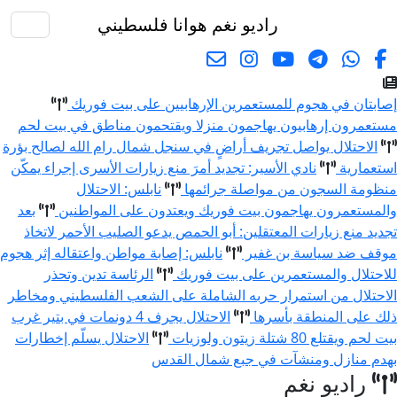
راديو نغم
هوانا فلسطيني
البحث
إصابتان في هجوم للمستعمرين الإرهابيين على بيت فوريك
مستعمرون إرهابيون يهاجمون منزلا ويقتحمون مناطق في بيت لحم
الاحتلال يواصل تجريف أراضٍ في سنجل شمال رام الله لصالح بؤرة
استعمارية
نادي الأسير: تجديد أمرَ منع زيارات الأسرى إجراء يمكّن
منظومة السجون من مواصلة جرائمها
نابلس: الاحتلال
والمستعمرون يهاجمون بيت فوريك ويعتدون على المواطنين
بعد
تجديد منع زيارات المعتقلين: أبو الحمص يدعو الصليب الأحمر لاتخاذ
موقف ضد سياسة بن غفير
نابلس: إصابة مواطن واعتقاله إثر هجوم
للاحتلال والمستعمرين على بيت فوريك
الرئاسة تدين وتحذر
الاحتلال من استمرار حربه الشاملة على الشعب الفلسطيني ومخاطر
ذلك على المنطقة بأسرها
الاحتلال يجرف 4 دونمات في بتير غرب
بيت لحم ويقتلع 80 شتلة زيتون ولوزيات
الاحتلال يسلّم إخطارات
بهدم منازل ومنشآت في جبع شمال القدس
راديو نغم