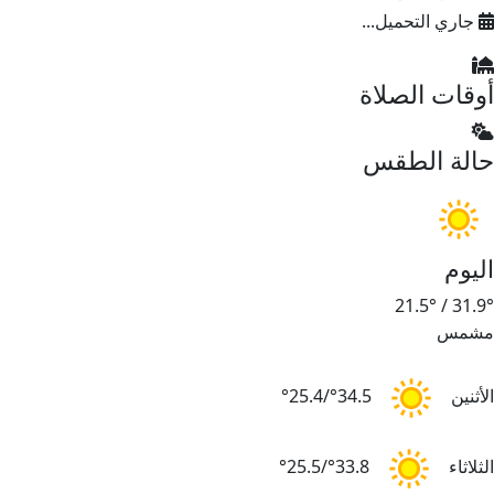
جاري التحميل...
أوقات الصلاة
حالة الطقس
اليوم
21.5°
/
31.9°
مشمس
الأثنين
34.5°/25.4°
الثلاثاء
33.8°/25.5°