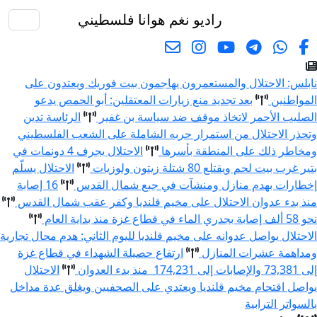
راديو نغم
هوانا فلسطيني
البحث
نابلس: الاحتلال والمستعمرون يهاجمون بيت فوريك ويعتدون على
المواطنين
بعد تجديد منع زيارات المعتقلين: أبو الحمص يدعو
الصليب الأحمر لاتخاذ موقف ضد سياسة بن غفير
الرئاسة تدين
وتحذر الاحتلال من استمرار حربه الشاملة على الشعب الفلسطيني
ومخاطر ذلك على المنطقة بأسرها
الاحتلال يجرف 4 دونمات في
بتير غرب بيت لحم ويقتلع 80 شتلة زيتون ولوزيات
الاحتلال يسلّم
إخطارات بهدم منازل ومنشآت في جبع شمال القدس
16 إصابة
منذ بدء عدوان الاحتلال على مخيم قلنديا وكفر عقب شمال القدس
نحو 58 ألف إصابة بجدري الماء في قطاع غزة منذ بداية العام
الاحتلال يواصل عدوانه على مخيم قلنديا لليوم الثاني: هدم محال تجارية
ومداهمة عشرات المنازل
ارتفاع حصيلة الشهداء في قطاع غزة
إلى 73,381 والإصابات إلى 174,231 منذ بدء العدوان
الاحتلال
يواصل اقتحام مخيم قلنديا ويعتدي على الصحفيين ويغلق عدة مداخل
بالسواتر الترابية