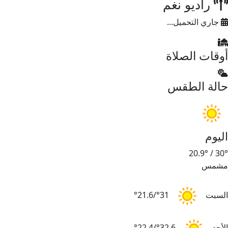
راديو نغم
جاري التحميل...
أوقات الصلاة
حالة الطقس
اليوم
20.9°
/
30°
مشمس
السبت
31°/21.6°
الأحد
32.6°/22.4°