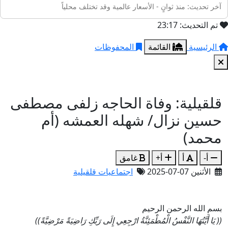
آخر تحديث: منذ ثوانٍ - الأسعار عالمية وقد تختلف محلياً
تم التحديث: 23:17
الرئيسية
القائمة
المحفوظات
قلقيلية: وفاة الحاجه زلفى مصطفى
حسين نزال/ شهله العمشه (أم
محمد)
أ-
أ
أ+
غامق
الأثنين 07-07-2025
اجتماعيات قلقيلية
بسم الله الرحمن الرحيم
(( يَا أَيَّتُهَا النَّفْسُ الْمُطْمَئِنَّةُ ارْجِعِي إِلَى رَبِّكِ رَاضِيَةً مَرْضِيَّةً))