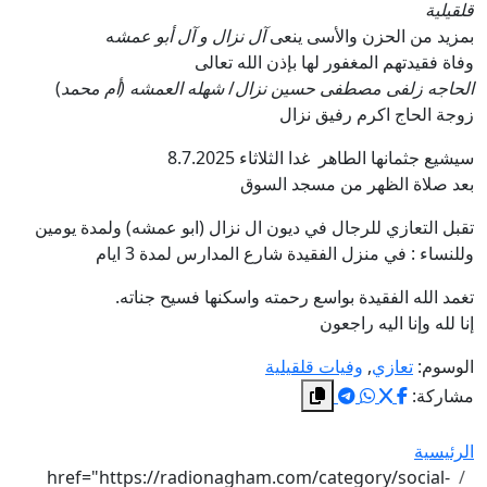
قلقيلية
بمزيد من الحزن والأسى ينعى
آل نزال و آل أبو عمش
ه
وفاة فقيدتهم المغفور لها بإذن الله تعالى
الحاجه زلفى مصطفى حسين نزال
/
شهله العمشه (أم محمد
)
زوجة الحاج اكرم رفيق نزال
سيشيع جثمانها الطاهر غدا الثلاثاء 8.7.2025
بعد صلاة الظهر من مسجد السوق
تقبل التعازي للرجال في ديون ال نزال (ابو عمشه) ولمدة يومين
وللنساء : في منزل الفقيدة شارع المدارس لمدة 3 ايام
تغمد الله الفقيدة بواسع رحمته واسكنها فسيح جناته.
إنا لله وإنا اليه راجعون
الوسوم:
تعازي
,
وفيات قلقيلية
مشاركة:
الرئيسية
href="https://radionagham.com/category/social-