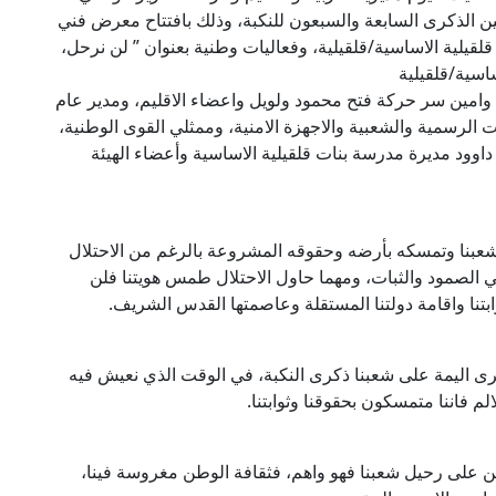
ن الذكرى السابعة والسبعون للنكبة، وذلك بافتتاح معرض فني
قيلية الاساسية/قلقيلية، وفعاليات وطنية بعنوان ” لن نرحل،
اسية/قلقيلية
 وامين سر حركة فتح محمود ولويل واعضاء الاقليم، ومدير عام
 الرسمية والشعبية والاجهزة الامنية، وممثلي القوى الوطنية،
داوود مديرة مدرسة بنات قلقيلية الاساسية وأعضاء الهيئة
شعبنا وتمسكه بأرضه وحقوقه المشروعة بالرغم من الاحتلال
 الصمود والثبات، ومهما حاول الاحتلال طمس هويتنا فلن
ابتنا واقامة دولتنا المستقلة وعاصمتها القدس الشريف.
ذكرى اليمة على شعبنا ذكرى النكبة، في الوقت الذي نعيش فيه
الم فاننا متمسكون بحقوقنا وثوابتنا.
على رحيل شعبنا فهو واهم، فثقافة الوطن مغروسة فينا،