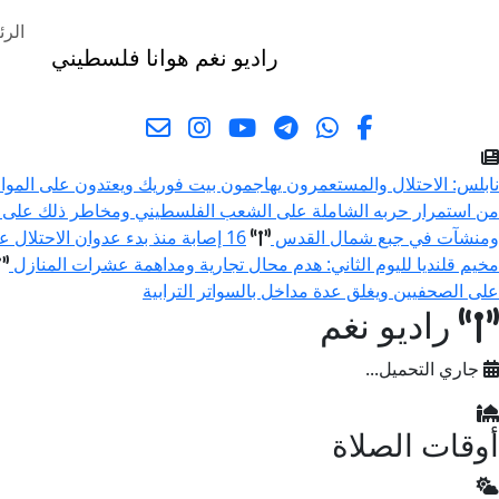
الرئ
راديو نغم
هوانا فلسطيني
البحث
نابلس: الاحتلال والمستعمرون يهاجمون بيت فوريك ويعتدون على المو
من استمرار حربه الشاملة على الشعب الفلسطيني ومخاطر ذلك على 
ومنشآت في جبع شمال القدس
16 إصابة منذ بدء عدوان الاحتلال على مخيم قلنديا وكفر عقب شمال القدس
مخيم قلنديا لليوم الثاني: هدم محال تجارية ومداهمة عشرات المنازل
على الصحفيين ويغلق عدة مداخل بالسواتر الترابية
راديو نغم
جاري التحميل...
أوقات الصلاة