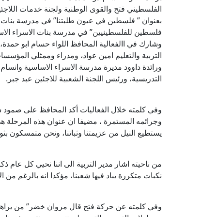
الفلسطيني فتح والقوى الوطنية ولجنة خدمات اللاجئي
بعنوان ” فلسطين في عيون طلبتنا” في مدرسة بنات قل
فلسطين للفلسطينيين” في مدرسة بنات الاسراء الاس
وشارك في االفعالية المحافظ اللواء حسام ابو حمدة،
التربية والتعليم امين عواد، ومدراء وممثلي المؤسسات
ورائدة داوود مديرة مدرسة الاسراء الاساسية وانسام 
التدريسية، ورئيس اللجنة الشعبية للاجئين عبد جبر.
وفي كلمته خلال الفعاليات أكد المحافظ على صمود 
وجرائمه المستمرة ، مضيفا ان عنوان هذه المرحلة هي
يستطيع النيل من عزيمتنا وثباتنا، ونحن متمسكون بثو
من ناحيته اشار مدير التربية الى اننا نحيي كل عام 
نكبات متكررة يباد فيها شعبنا، مؤكدا انه بالرغم من ال
وفي كلمته عن حركة فتح قال مروان خضر” من يراهن 