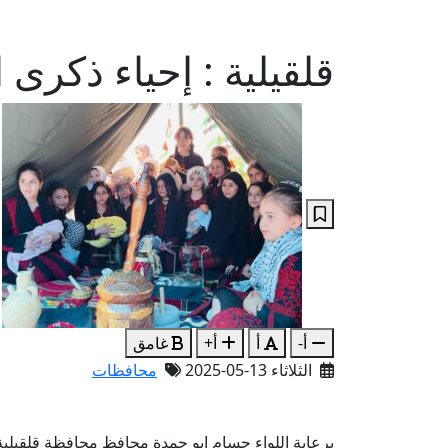
قلقيلية : إحياء ذكرى 
أ-
أ
أ+
غامق
الثلاثاء 13-05-2025
محافظات
برعاية اللواء حسام ابو حمدة محافظ محافظة قلقيلية 