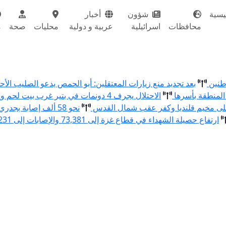
يسية
شؤون
أخبار
محافظات
اسرائيلية
عربية و دولية
محليات
صحة
م
اطنين
بعد تجديد منع زيارات المعتقلين: أبو الحمص يدعو الصليب ال
المنطقة بأسرها
الاحتلال يجرف 4 دونمات في بتير غرب بيت لحم ويقتلع 80 شتلة زيتون ولوزيات
نحو 58 ألف إصابة بجدري الماء في قطاع غزة منذ بداية العام
ارتفاع حصيلة الشهداء في قطاع غزة إلى 73,381 والإصابات إلى 174,231 منذ بدء العدوان