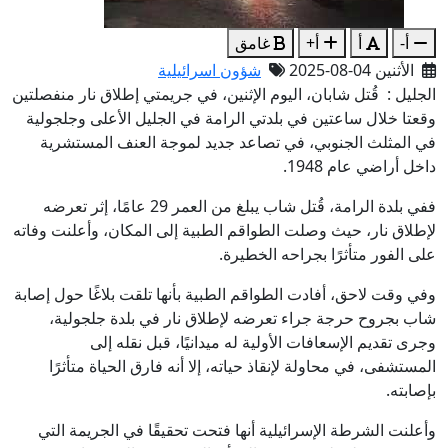
أ-
أ
أ+
غامق
الأثنين 04-08-2025
شؤون اسرائيلية
الجليل : قُتل شابان، اليوم الإثنين، في جريمتي إطلاق نار منفصلتين
وقعتا خلال ساعتين في بلدتي الرامة في الجليل الأعلى وجلجولية
في المثلث الجنوبي، في تصاعد جديد لموجة العنف المستشرية
داخل أراضي عام 1948.
ففي بلدة الرامة، قُتل شاب يبلغ من العمر 29 عامًا، إثر تعرضه
لإطلاق نار، حيث وصلت الطواقم الطبية إلى المكان، وأعلنت وفاته
على الفور متأثرًا بجراحه الخطيرة.
وفي وقت لاحق، أفادت الطواقم الطبية بأنها تلقت بلاغًا حول إصابة
شاب بجروح حرجة جراء تعرضه لإطلاق نار في بلدة جلجولية،
وجرى تقديم الإسعافات الأولية له ميدانيًا، قبل نقله إلى
المستشفى، في محاولة لإنقاذ حياته، إلا أنه فارق الحياة متأثرًا
بإصابته.
وأعلنت الشرطة الإسرائيلية أنها فتحت تحقيقًا في الجريمة التي