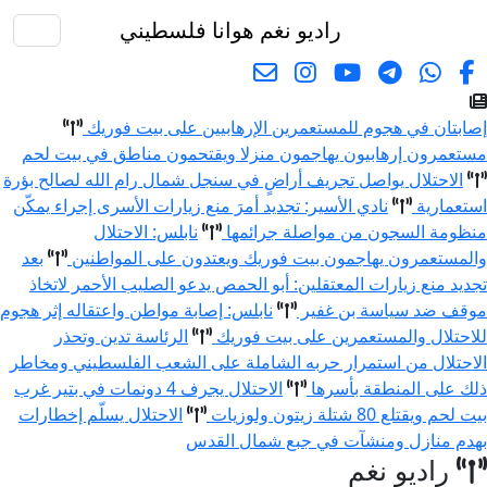
راديو نغم
هوانا فلسطيني
البحث
إصابتان في هجوم للمستعمرين الإرهابيين على بيت فوريك
مستعمرون إرهابيون يهاجمون منزلا ويقتحمون مناطق في بيت لحم
الاحتلال يواصل تجريف أراضٍ في سنجل شمال رام الله لصالح بؤرة
استعمارية
نادي الأسير: تجديد أمرَ منع زيارات الأسرى إجراء يمكّن
منظومة السجون من مواصلة جرائمها
نابلس: الاحتلال
والمستعمرون يهاجمون بيت فوريك ويعتدون على المواطنين
بعد
تجديد منع زيارات المعتقلين: أبو الحمص يدعو الصليب الأحمر لاتخاذ
موقف ضد سياسة بن غفير
نابلس: إصابة مواطن واعتقاله إثر هجوم
للاحتلال والمستعمرين على بيت فوريك
الرئاسة تدين وتحذر
الاحتلال من استمرار حربه الشاملة على الشعب الفلسطيني ومخاطر
ذلك على المنطقة بأسرها
الاحتلال يجرف 4 دونمات في بتير غرب
بيت لحم ويقتلع 80 شتلة زيتون ولوزيات
الاحتلال يسلّم إخطارات
بهدم منازل ومنشآت في جبع شمال القدس
راديو نغم