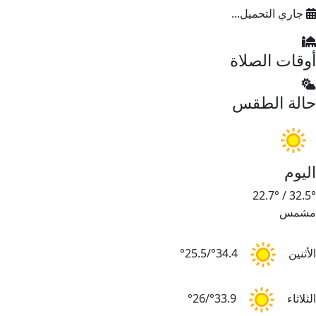
جاري التحميل...
أوقات الصلاة
حالة الطقس
اليوم
22.7°
/
32.5°
مشمس
الأثنين
34.4°/25.5°
الثلاثاء
33.9°/26°