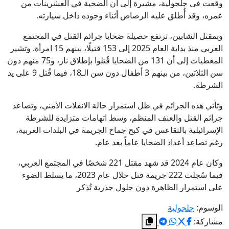
وقعت في جلجولية، مشيرة إلى أن الضحية في العشرينات من
عمره، وقد أُطلق عليه الرصاص أثناء وجوده داخل سيارته.
وبمقتل الشابين، ترتفع حصيلة ضحايا جرائم القتل في المجتمع
العربي منذ بداية العام 2025 إلى 153 قتيلًا، بينهم 15 امرأة. وتشير
المعطيات إلى أن 131 من الضحايا قُتلوا بإطلاق نار، و75 منهم دون
سن الثلاثين، من بينهم 3 أطفال دون سن الـ18، فيما قُتل 9 على يد
الشرطة.
وتأتي هذه الجرائم في ظل استمرار حالة الانفلات الأمني، وتصاعد
جرائم القتل والعنف المنظم، وسط اتهامات متزايدة للشرطة
الإسرائيلية بالتقاعس في كبح جماح الجريمة في البلدات العربية،
رغم تصاعد أعداد الضحايا عاماً بعد عام.
وكان عام 2024 قد شهد مقتل 221 شخصًا في المجتمع العربي،
فيما سُجلت 222 جريمة قتل خلال عام 2023، ما يسلط الضوء
على استمرار الظاهرة دون حلول جذرية تُذكر
الوسوم:
جلجولية
مشاركة: