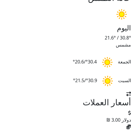
اليوم
21.6°
/
30.8°
مشمس
الجمعة
30.4°/20.6°
السبت
30.9°/21.5°
أسعار العملات
دولار
3.00 ₪