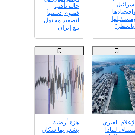
سرائيل
حالة تأهب
اقتصادها
قصوى تحسباً
مستقبلها
لتصعيد محتمل
بالخطر”
مع إيران
لإعلام العبري
هزة أرضية
ستاء.. لماذا
يشعر بها سكان