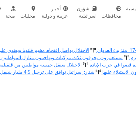
يسية
شؤون
أخبار
محافظات
اسرائيلية
عربية و دولية
محليات
صحة
م
الاحتلال يواصل اقتحام مخيم قلنديا ويعتدي عل
رم
مستعمرون يحرقون ثلاث مركبات ويهاجمون منازل المواطنين و
الاحتلال يعتقل خمسة مواطنين من قلقيلية
الاستيلاء عليها
شنار: إسرائيل توافق على ترحيل 4.5 مليار شيقل من الفائض لدى البنوك الفلسطينية