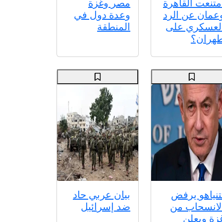
متنعت القاهرة
مصر وغزة
عمان عن الرد
وعدة دول في
لعسكري على
المنطقة
هران؟
تنياهو يرفض
بيان عربي حاد
لانسحاب من
ضد إسرائيل
زة ويعلن