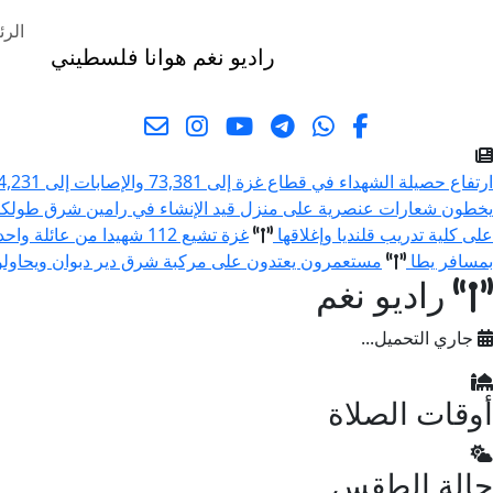
الرئ
راديو نغم
هوانا فلسطيني
البحث
ارتفاع حصيلة الشهداء في قطاع غزة إلى 73,381 والإصابات إلى 174,231 منذ بدء العدوان
يخطون شعارات عنصرية على منزل قيد الإنشاء في رامين شرق طولك
على كلية تدريب قلنديا وإغلاقها
غزة تشيع 112 شهيدا من عائلة واحدة قضوا في حرب الإبادة
بمسافر يطا
مستعمرون يعتدون على مركبة شرق دير دبوان ويحاولون 
راديو نغم
جاري التحميل...
أوقات الصلاة
حالة الطقس