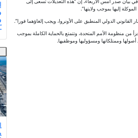
في بيان صدر أمس الأربعاء، إن “هذه التعديلات تسعى إلى
إ
موكلة إليها بموجب ولايتها”.
و
و
ر القانوني الدولي المنطبق على الأونروا، ويجب إلغاؤهما فورا”.
“
جزأ من منظومة الأمم المتحدة، وتتمتع بالحماية الكاملة بموجب
 أصولها وممتلكاتها ومسؤوليها وموظفيها.
ا
م