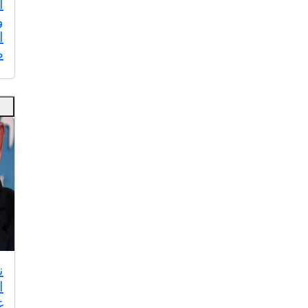
ا
و
ا
ط
ن
ا
غ