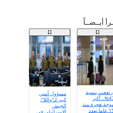
رأ أيــضــاً
رتفعت بنسبة
مسؤول أمني
47%.. أكبر
كبير لـ”واللا”:
وجة هجرة منذ
الجيش
15 عاما تهدد
الإسرائيلي في