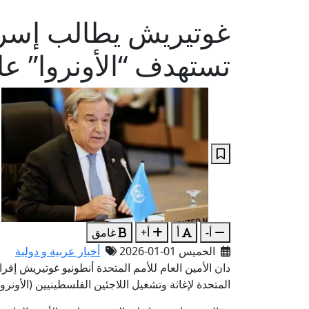
غوتيريش يطالب إسرائي
تستهدف “الأونروا” عل
أ-
أ
أ+
غامق
الخميس 01-01-2026
أخبار عربية و دولية
دان الأمين العام للأمم المتحدة أنطونيو غوتيريش إقر
المتحدة لإغاثة وتشغيل اللاجئين الفلسطينيين (الأونروا