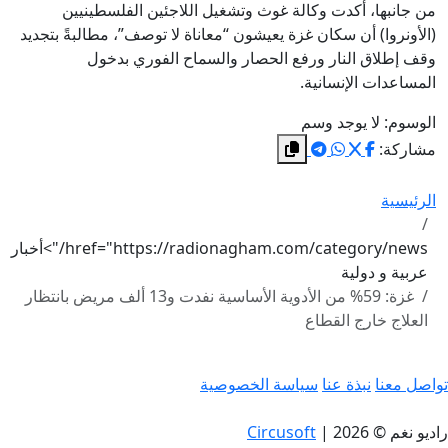
من جانبها، أكدت وكالة غوث وتشغيل اللاجئين الفلسطينيين
(الأونروا) أن سكان غزة يعيشون “معاناة لا توصف”، مطالبةً بتجديد
وقف إطلاق النار ورفع الحصار والسماح الفوري بدخول
المساعدات الإنسانية.
الوسوم:
لا يوجد وسم
مشاركة:
الرئيسية
href="https://radionagham.com/category/news/">أخبار
عربية و دولية
غزة: 59% من الأدوية الأساسية نفدت و13 ألف مريض بانتظار
العلاج خارج القطاع
تواصل معنا
نبذة عنا
سياسة الخصوصية
راديو نغم © 2026
|
Circusoft