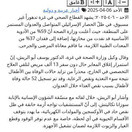
أ-
أ
أ+
غامق
الأحد 06-04-2025
أخبار عربية و دولية
الاحد – ٦-٤-٢٠٢٥: يشهد القطاع الصحي في غزة تدهوراً غير
مسبوق، في ظلّ الحصار الإسرائيلي المتواصل والعدوان المستمر
على المنطقة، حيث أعلنت وزارة الصحة أنّ 59% من الأدوية
الأساسية قد نفدت من مخازنها، إضافة إلى فقدان 37% من
المعدات الطبية اللازمة، ما فاقم معاناة المرضى والجرحى.
وقال وكيل وزارة الصحة في غزة، الدكتور يوسف أبو الريش، إنّ
استمرار إغلاق المعابر حال دون سفر 13 ألف مريض لتلقي العلاج
التخصصي في الخارج، محذراً من تزايد حالات الوفاة بين الأطفال
نتيجة سوء التغذية ونقص الرعاية. وقد تم تسجيل 52 حالة وفاة
لأطفال بسبب نقص الغذاء خلال العدوان.
وأشار أبو الريش، خلال لقائه مع منسّقة الشؤون الإنسانية بالإنابة
سوزانا تكاليتش، إلى أنّ المستشفيات تواجه أزمة خانقة في ظل
نقص حاد في الأوكسجين والمولدات الكهربائية، ما يهدد بتوقف
الأقسام الحيوية في أي لحظة، خاصة مع عدم توفر الوقود وقطع
الغيار والزيوت اللازمة لضمان تشغيل الأجهزة.