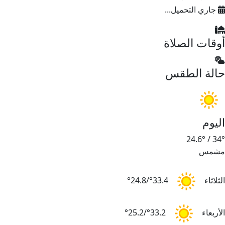
جاري التحميل...
وقات الصلاة
الة الطقس
ليوم
24.6°
/
34
شمس
لثلاثاء
33.4°/24.8°
لأربعاء
33.2°/25.2°