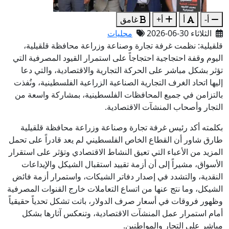
أ-
أ
أ+
غامق
الثلاثاء 30-06-2026
محليات
قلقيلية: نظمت غرفة تجارة وصناعة وزراعة محافظة قلقيلية،
اليوم وقفة احتجاجية احتجاجاً على استمرار القيود المصرفية التي
تؤثر بشكل مباشر على الحركة التجارية والاقتصادية، والتي دعا
إليها اتحاد الغرف التجارية الصناعية الزراعية الفلسطينية، ونُفذت
بالتزامن في جميع المحافظات الفلسطينية، بمشاركة واسعة من
التجار وأصحاب المنشآت الاقتصادية.
بكلمته أكد رئيس غرفة تجارة وصناعة وزراعة محافظة قلقيلية
طارق شاور أن القطاع الخاص الفلسطيني لم يعد قادراً على تحمل
المزيد من الأعباء التي تعيق النشاط الاقتصادي وتؤثر على استقرار
الأسواق، مشيراً إلى أن أزمة تقييد استقبال الشيكل والإيداعات
النقدية، والتشدد في إصدار دفاتر الشيكات، واستمرار أزمة فائض
الشيكل، وما نتج عنها من اتساع التعاملات خارج القنوات المصرفية
وظهور فروقات في أسعار صرف الدولار، باتت تشكل تحدياً حقيقياً
أمام استمرار عمل المنشآت الاقتصادية، وتنعكس آثارها بشكل
مباشر على التجار والمواطنين.