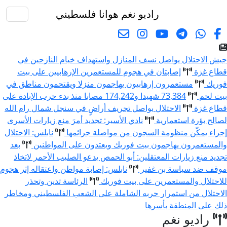
راديو نغم
هوانا فلسطيني
البحث
يش الاحتلال يواصل نسف المنازل واستهداف خيام النازحين في
طاع غزة
إصابتان في هجوم للمستعمرين الإرهابيين على بيت
وريك
مستعمرون إرهابيون يهاجمون منزلا ويقتحمون مناطق في
يت لحم
73,384 شهيدا و174,242 مصابا منذ بدء حرب الإبادة على
طاع غزة
الاحتلال يواصل تجريف أراضٍ في سنجل شمال رام الله
صالح بؤرة استعمارية
نادي الأسير: تجديد أمرَ منع زيارات الأسرى
جراء يمكّن منظومة السجون من مواصلة جرائمها
نابلس: الاحتلال
المستعمرون يهاجمون بيت فوريك ويعتدون على المواطنين
بعد
جديد منع زيارات المعتقلين: أبو الحمص يدعو الصليب الأحمر لاتخاذ
وقف ضد سياسة بن غفير
نابلس: إصابة مواطن واعتقاله إثر هجوم
لاحتلال والمستعمرين على بيت فوريك
الرئاسة تدين وتحذر
لاحتلال من استمرار حربه الشاملة على الشعب الفلسطيني ومخاطر
لك على المنطقة بأسرها
راديو نغم