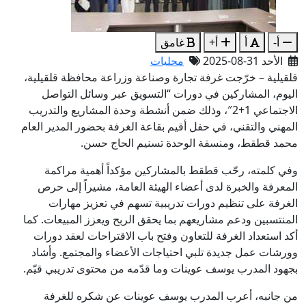
أ-
أ
أ+
غامق
الأحد 31-08-2025
محليات
قلقيلية – خرّجت غرفة تجارة وصناعة وزراعة محافظة قلقيلية،
اليوم، المشاركين في دورات “التسويق عبر وسائل التواصل
الاجتماعي 1+2″، وذلك ضمن أنشطة وحدة المشاريع والتدريب
المهني والتقني، في حفل أقيم بقاعة الغرفة بحضور المدير العام
محمد قطقط، ومنسقة الوحدة تسنيم الحاج حسن.
وفي كلمته، رحّب قطقط بالمشاركين مؤكداً أهمية مراكمة
المعرفة والخبرة لدى أعضاء الهيئة العامة، مشيراً إلى حرص
الغرفة على تنظيم دورات تدريبية تسهم في تعزيز مهارات
المنتسبين ودعم مشاريعهم بما يحقق الربح ويعزز المبيعات. كما
أكد استعداد الغرفة للتعاون وفتح باب الاقتراحات لعقد دورات
وورشات عمل جديدة تلبي احتياجات الأعضاء والمجتمع. وأشاد
بجهود المدرب يوسف عوينات وما قدّمه من محتوى تدريبي قيّم.
من جانبه، أعرب المدرب يوسف عوينات عن شكره للغرفة