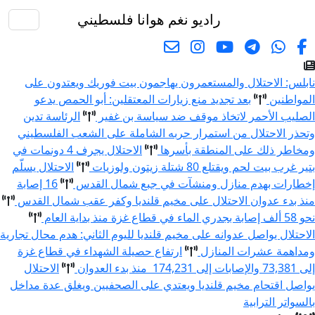
راديو نغم
هوانا فلسطيني
البحث
ابلس: الاحتلال والمستعمرون يهاجمون بيت فوريك ويعتدون على
لمواطنين
بعد تجديد منع زيارات المعتقلين: أبو الحمص يدعو
لصليب الأحمر لاتخاذ موقف ضد سياسة بن غفير
الرئاسة تدين
تحذر الاحتلال من استمرار حربه الشاملة على الشعب الفلسطيني
مخاطر ذلك على المنطقة بأسرها
الاحتلال يجرف 4 دونمات في
تير غرب بيت لحم ويقتلع 80 شتلة زيتون ولوزيات
الاحتلال يسلّم
خطارات بهدم منازل ومنشآت في جبع شمال القدس
16 إصابة
نذ بدء عدوان الاحتلال على مخيم قلنديا وكفر عقب شمال القدس
 58 ألف إصابة بجدري الماء في قطاع غزة منذ بداية العام
لاحتلال يواصل عدوانه على مخيم قلنديا لليوم الثاني: هدم محال تجارية
مداهمة عشرات المنازل
ارتفاع حصيلة الشهداء في قطاع غزة
ى 73,381 والإصابات إلى 174,231 منذ بدء العدوان
الاحتلال
واصل اقتحام مخيم قلنديا ويعتدي على الصحفيين ويغلق عدة مداخل
السواتر الترابية