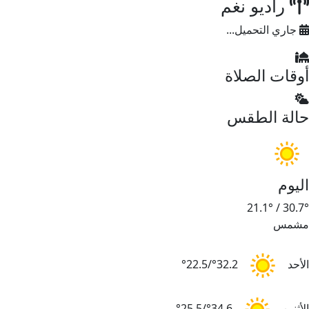
راديو نغم
جاري التحميل...
وقات الصلاة
الة الطقس
ليوم
21.1°
/
30.7
شمس
لأحد
32.2°/22.5°
لأثنين
34.6°/25.5°