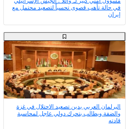
مسؤول أمني كبير لـ”واللا”: الجيش الإسرائيلي
في حالة تأهب قصوى تحسباً لتصعيد محتمل مع
إيران
البرلمان العربي يدين تصعيد الاحتلال في غزة
والضفة ويطالب بتحرك دولي عاجل لمحاسبة
قادته