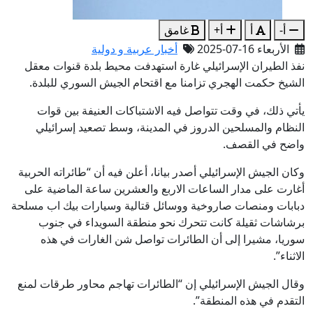
أ-
أ
أ+
غامق
الأربعاء 16-07-2025
أخبار عربية و دولية
نفذ الطيران الإسرائيلي غارة استهدفت محيط بلدة قنوات معقل
الشيخ حكمت الهجري تزامنا مع اقتحام الجيش السوري للبلدة.
يأتي ذلك، في وقت تتواصل فيه الاشتباكات العنيفة بين قوات
النظام والمسلحين الدروز في المدينة، وسط تصعيد إسرائيلي
واضح في القصف.
وكان الجيش الإسرائيلي أصدر بيانا، أعلن فيه أن “طائراته الحربية
أغارت على مدار الساعات الاربع والعشرين ساعة الماضية على
دبابات ومنصات صاروخية ووسائل قتالية وسيارات بيك اب مسلحة
برشاشات ثقيلة كانت تتحرك نحو منطقة السويداء في جنوب
سوريا، مشيرا إلى أن الطائرات تواصل شن الغارات في هذه
الاثناء”.
‏وقال الجيش الإسرائيلي إن “الطائرات تهاجم محاور طرقات لمنع
التقدم في هذه المنطقة”.