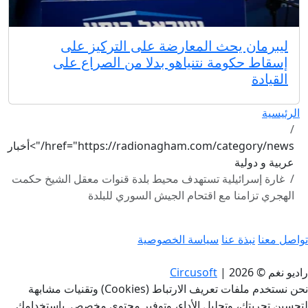
ليبرمان يحث المعارضة على التركيز على
إسقاط حكومة نتنياهو بدلا من الصراع على
القيادة
الرئيسية
href="https://radionagham.com/category/news/">أخبار
عربية و دولية
غارة إسرائيلية تستهدف محيط بلدة قنوات معقل الشيخ حكمت
الهجري تزامنا مع اقتحام الجيش السوري للبلدة
تواصل معنا
نبذة عنا
سياسة الخصوصية
راديو نغم © 2026
|
Circusoft
نحن نستخدم ملفات تعريف الارتباط (Cookies) وتقنيات مشابهة
لتحسين تجربتك، وتحليل الأداء، وتوفير محتوى مخصص. باستخدامك