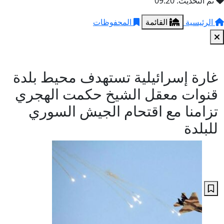
تم التحديث: 09:20
الرئيسية
القائمة
المحفوظات
غارة إسرائيلية تستهدف محيط بلدة
قنوات معقل الشيخ حكمت الهجري
تزامنا مع اقتحام الجيش السوري
للبلدة