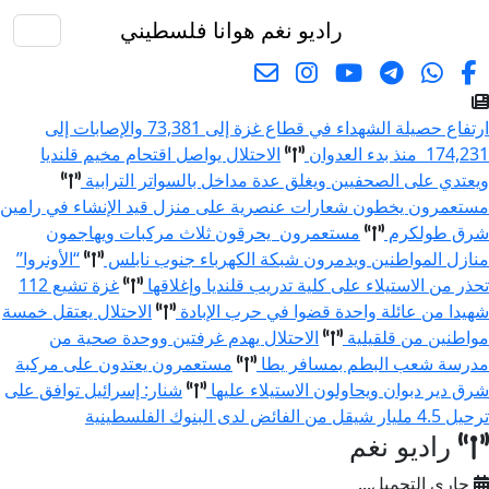
راديو نغم
هوانا فلسطيني
البحث
ارتفاع حصيلة الشهداء في قطاع غزة إلى 73,381 والإصابات إلى
174,231 منذ بدء العدوان
الاحتلال يواصل اقتحام مخيم قلنديا
ويعتدي على الصحفيين ويغلق عدة مداخل بالسواتر الترابية
مستعمرون يخطون شعارات عنصرية على منزل قيد الإنشاء في رامين
شرق طولكرم
مستعمرون يحرقون ثلاث مركبات ويهاجمون
منازل المواطنين ويدمرون شبكة الكهرباء جنوب نابلس
“الأونروا”
تحذر من الاستيلاء على كلية تدريب قلنديا وإغلاقها
غزة تشيع 112
شهيدا من عائلة واحدة قضوا في حرب الإبادة
الاحتلال يعتقل خمسة
مواطنين من قلقيلية
الاحتلال يهدم غرفتين ووحدة صحية من
مدرسة شعب البطم بمسافر يطا
مستعمرون يعتدون على مركبة
شرق دير دبوان ويحاولون الاستيلاء عليها
شنار: إسرائيل توافق على
ترحيل 4.5 مليار شيقل من الفائض لدى البنوك الفلسطينية
راديو نغم
جاري التحميل...