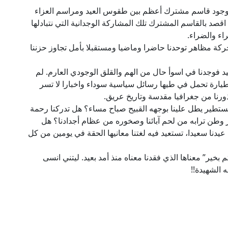
سان المتشائل وجود قاسم مشترك أعظم بين طقوس العيد ومراسم العزاء
صد بالقاسم المشترك تلك المشاركة الوجدانية التي نتبادلها
اء والضراء.
لحركة مظاهر توحدنا حاضرا وماضيا ومستقبلا بأمل تجاوز حزننا
يد فوجدنا في اسوأ حال من الهم والقلق الوجودي العارم. لم
الطيارة تحمل في طيها رسائل سياسية سوداء واخبارا لا تسر
ذورنا من جغرافيا مقدسة وتاريخ عريق.
تطير يطل علينا بوجهه القبيح صباح مساء؟ هل تدركنا رحمة
ر وطن ترابه من لحم آبائنا وصخوره من عظام أجدادنا؟ هل
عيدنا سعيدا، تستعيد فيه لغتنا معانيها الحقة في يومين من كل
م بخير” معناها الذي فقدنا معناه منذ أمد بعيد. ليتني انسى
الشهيدة!!