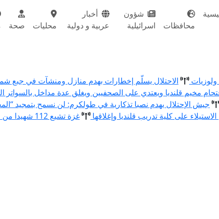
يسية
شؤون
أخبار
محافظات
اسرائيلية
عربية و دولية
محليات
صحة
م
الاحتلال يسلّم إخطارات بهدم منازل ومنشآت في جبع ش
تحام مخيم قلنديا ويعتدي على الصحفيين ويغلق عدة مداخل بالسواتر الت
جيش الإحتلال يهدم نصبا تذكارية في طولكرم: لن نسمح بتمجيد “الم
الاستيلاء على كلية تدريب قلنديا وإغلاقها
غزة تشيع 112 شهيدا من عائلة واحدة قضوا في حرب الإبادة