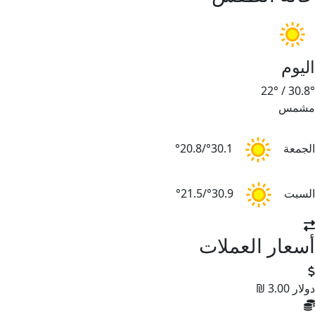
اليوم
22°
/
30.8°
مشمس
الجمعة
30.1°/20.8°
السبت
30.9°/21.5°
أسعار العملات
دولار
3.00 ₪