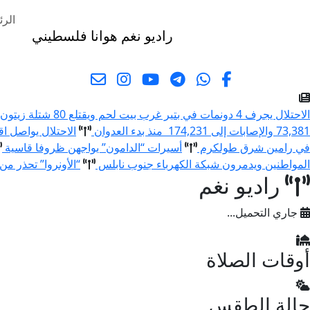
الرئ
راديو نغم
هوانا فلسطيني
البحث
الاحتلال يجرف 4 دونمات في بتير غرب بيت لحم ويقتلع 80 شتلة زيتون ولوزيات
73,381 والإصابات إلى 174,231 منذ بدء العدوان
الاحتلال يواصل اق
في رامين شرق طولكرم
أسيرات “الدامون” يواجهن ظروفا قاسية
المواطنين ويدمرون شبكة الكهرباء جنوب نابلس
“الأونروا” تحذر من 
راديو نغم
جاري التحميل...
أوقات الصلاة
حالة الطقس