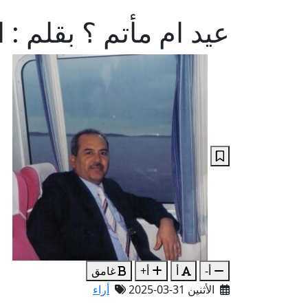
عيد ام مأتم ؟ بقلم : 
أ-
أ
أ+
غامق
الأثنين 31-03-2025
أراء