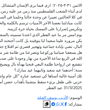
الاثنين ٣١-٣-٢٠٢٥: ارى فيما يرى الإن
لدى أبناء الشعب الفلسطيني منذ زمن مر عليه زمن. اق
في كلا الحالتين تعبيرا عن وحدة حالنا وحلمنا في السر
كانت مبادلتنا بعضنا الآخر الأمنيات ترسم بالكلمة وا
وتكريس إصرارنا على التمسك بحياة حرة كريمة.
يوم امس مر بنا عيد الفطر الذي اعتدنا تسميته بالسع
يكن مروره علينا سعيدا لنا يتوقيته بل كانت أجنحته 
البال، تشي بإبادة جماعية وتهجير قصري ثم اقتلاع ج
هل يسعفنا صيامنا وركوعنا وتضرعنا من طامة شر مس
الله في الربع ساعة الأخيرة من نهار وجودنا على صد
تنقشع عن ارواحنا ظلمة البغي فنحيا بهدأة بال ويصبح 
سنة؛ أحدهما عيد سعيد وثانيهما عيد مبارك؟
تلك أمنية غالية أتمناها كي تستعيد عبارة “كل عام وانت
حزني على طفل بريء سقط متشبثا بأهداب حضن أمه 
31/3/2025 عيد الفطر
الوسوم:
الأديب يوسف العيلة
مشاركة: