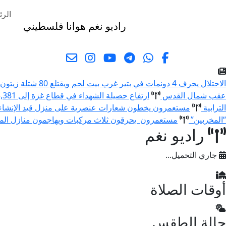
الرئ
راديو نغم
هوانا فلسطيني
البحث
الاحتلال يجرف 4 دونمات في بتير غرب بيت لحم ويقتلع 80 شتلة زيتون ولوزيات
عقب شمال القدس
ارتفاع حصيلة الشهداء في قطاع غزة إلى 73,381 والإصابات إلى 174,231 منذ بدء العدوان
الترابية
مستعمرون يخطون شعارات عنصرية على منزل قيد الإنشا
“المخربين”
مستعمرون يحرقون ثلاث مركبات ويهاجمون منازل المو
راديو نغم
جاري التحميل...
أوقات الصلاة
حالة الطقس