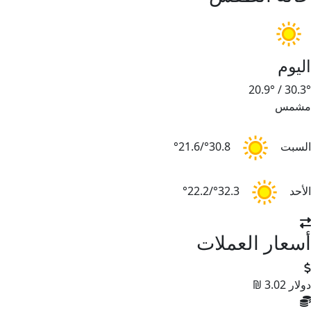
اليوم
20.9°
/
30.3°
مشمس
السبت
30.8°/21.6°
الأحد
32.3°/22.2°
أسعار العملات
دولار
3.02 ₪