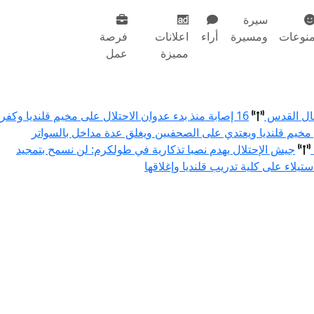
سيرة
نوعات
ومسيرة
أراء
اعلانات
فرصة
مميزة
عمل
مال القدس
16 إصابة منذ بدء عدوان الاحتلال على مخيم قلنديا وكفر
 مخيم قلنديا ويعتدي على الصحفيين ويغلق عدة مداخل بالسواتر
جيش الإحتلال يهدم نصبا تذكارية في طولكرم: لن نسمح بتمجيد
استيلاء على كلية تدريب قلنديا وإغلاقها