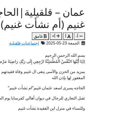
عمان – قلقيلية|الحا
غنيم (أم نشأت غنيم)
أ-
أ
أ+
غامق
الجمعة 23-05-2025
اجتماعيات قلقيلية
بسم الله الرحمن الرحيم
((يَا أَيَّتُهَا النَّفْسُ الْمُطْمَئِنَّةُ ارْجِعِي إِلَى رَبِّكِ رَاضِيَةً 
بمزيد من الحزن والأسى ينعى ال غنيم وفاة فقيدتهم
المغفور لها بإذن الله
الحاجه يسرى اسعد عثمان غنيم”ام نشأت غنيم”
تقبل التعازي للرجال في ديوان أهالي كفرسابا يوم ا
وللنساء في منزل ابن الفقيدة نشأت غنيم