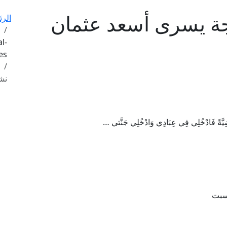
جة يسرى أسعد عثمان
الرئ
l-
studies
نش
مَرْضِيَّةً فَادْخُلِي فِي عِبَادِي وَادْخُلِي جَنَّتي …
لسبت