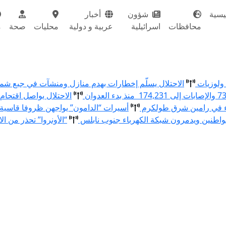
يسية
شؤون
أخبار
محافظات
اسرائيلية
عربية و دولية
محليات
صحة
م
الاحتلال يسلّم إخطارات بهدم منازل ومنشآت في جبع ش
الاحتلال يواصل اقتحام
ء في رامين شرق طولكرم
أسيرات “الدامون” يواجهن ظروفا قاسية
اطنين ويدمرون شبكة الكهرباء جنوب نابلس
“الأونروا” تحذر من ال