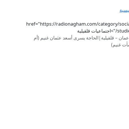
يسية
href="https://radionagham.com/category/socia
/">اجتماعيات قلقيلية
عمان – قلقيلية|الحاجة يسرى أسعد عثمان غنيم (أم
أت غنيم)