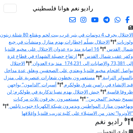
راديو نغم
هوانا فلسطيني
البحث
الاحتلال يجرف 4 دونمات في بتير غرب بيت لحم ويقتلع 80 شتلة زيتون
ولوزيات
الاحتلال يسلّم إخطارات بهدم منازل ومنشآت في جبع
شمال القدس
16 إصابة منذ بدء عدوان الاحتلال على مخيم قلنديا
وكفر عقب شمال القدس
ارتفاع حصيلة الشهداء في قطاع غزة
إلى 73,381 والإصابات إلى 174,231 منذ بدء العدوان
الاحتلال
يواصل اقتحام مخيم قلنديا ويعتدي على الصحفيين ويغلق عدة مداخل
بالسواتر الترابية
مستعمرون يخطون شعارات عنصرية على منزل
قيد الإنشاء في رامين شرق طولكرم
أسيرات “الدامون” يواجهن
ظروفا قاسية
جيش الإحتلال يهدم نصبا تذكارية في طولكرم: لن
نسمح بتمجيد “المخربين”
مستعمرون يحرقون ثلاث مركبات
ويهاجمون منازل المواطنين ويدمرون شبكة الكهرباء جنوب نابلس
“الأونروا” تحذر من الاستيلاء على كلية تدريب قلنديا وإغلاقها
راديو نغم
جاري التحميل...