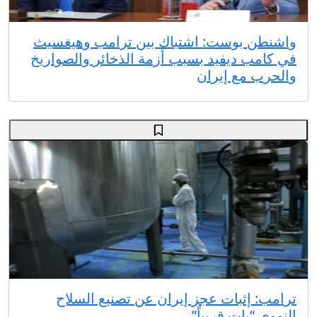
واشنطن بوست: اشتباك بين ترامب وهيغسيث
في كامب ديفيد بسبب أزمة الذخائر والصواريخ
والحرب مع إيران
ترامب: إثبات عجز إيران عن تصنيع السلاح
النووي “بات قريباً”