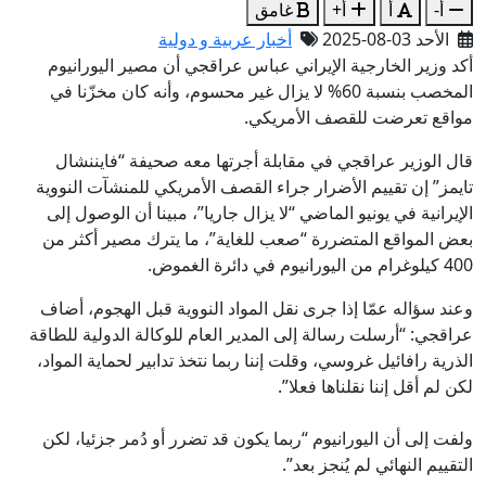
أ-
أ
أ+
غامق
الأحد 03-08-2025
أخبار عربية و دولية
أكد وزير الخارجية الإيراني عباس عراقجي أن مصير اليورانيوم
المخصب بنسبة 60% لا يزال غير محسوم، وأنه كان مخزّنا في
مواقع تعرضت للقصف الأمريكي.
قال الوزير عراقجي في مقابلة أجرتها معه صحيفة “فايننشال
تايمز” إن تقييم الأضرار جراء القصف الأمريكي للمنشآت النووية
الإيرانية في يونيو الماضي “لا يزال جاريا”، مبينا أن الوصول إلى
بعض المواقع المتضررة “صعب للغاية”، ما يترك مصير أكثر من
400 كيلوغرام من اليورانيوم في دائرة الغموض.
وعند سؤاله عمّا إذا جرى نقل المواد النووية قبل الهجوم، أضاف
عراقجي: “أرسلت رسالة إلى المدير العام للوكالة الدولية للطاقة
الذرية رافائيل غروسي، وقلت إننا ربما نتخذ تدابير لحماية المواد،
لكن لم أقل إننا نقلناها فعلا”.
ولفت إلى أن اليورانيوم “ربما يكون قد تضرر أو دُمر جزئيا، لكن
التقييم النهائي لم يُنجز بعد”.