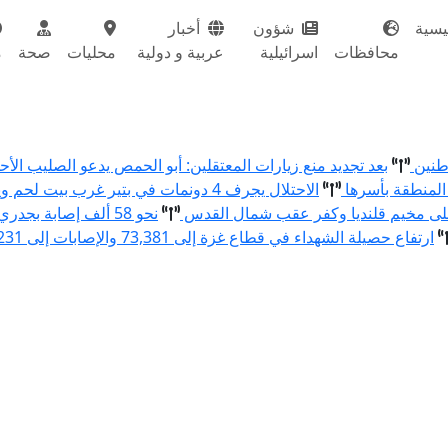
يسية
شؤون
أخبار
محافظات
اسرائيلية
عربية و دولية
محليات
صحة
م
اطنين
بعد تجديد منع زيارات المعتقلين: أبو الحمص يدعو الصليب ال
المنطقة بأسرها
الاحتلال يجرف 4 دونمات في بتير غرب بيت لحم ويقتلع 80 شتلة زيتون ولوزيات
نحو 58 ألف إصابة بجدري الماء في قطاع غزة منذ بداية العام
ارتفاع حصيلة الشهداء في قطاع غزة إلى 73,381 والإصابات إلى 174,231 منذ بدء العدوان