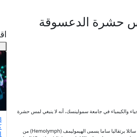
س حشرة الدعسوقة
اقـ
حياء والكيمياء في جامعة سمولينسك، أنه لا ينبغي لمس حشرة
ك
ويقول: “عندما تشعر حشرة الدعسوقة بالخطر، تفرز سائلا برتقاليا ساما يسمى الهيموليمف (Hemolymph) من
ا