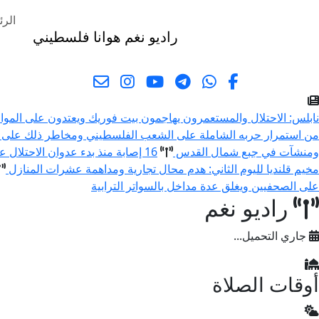
الرئ
راديو نغم
هوانا فلسطيني
البحث
نابلس: الاحتلال والمستعمرون يهاجمون بيت فوريك ويعتدون على المو
من استمرار حربه الشاملة على الشعب الفلسطيني ومخاطر ذلك على 
ومنشآت في جبع شمال القدس
16 إصابة منذ بدء عدوان الاحتلال على مخيم قلنديا وكفر عقب شمال القدس
مخيم قلنديا لليوم الثاني: هدم محال تجارية ومداهمة عشرات المنازل
على الصحفيين ويغلق عدة مداخل بالسواتر الترابية
راديو نغم
جاري التحميل...
أوقات الصلاة