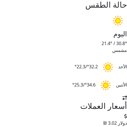
حالة الطقس
اليوم
21.4°
/
30.8°
مشمس
الأحد
32.2°/22.3°
الأثنين
34.6°/25.3°
أسعار العملات
دولار
3.02 ₪