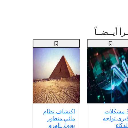
رأ أيــضــاً
3 مشكلات
اكتشاف نظام
برى تواجه
مائي متطور
لذكاء
بجوار الهرم