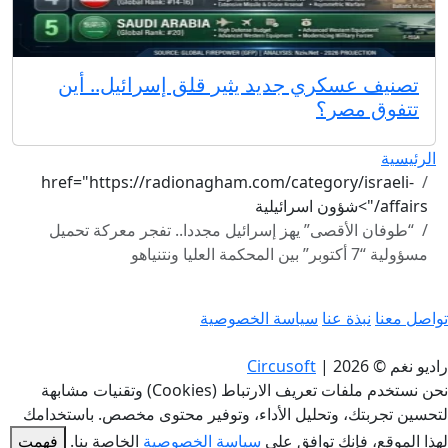
تصنيف عسكري جديد يثير قلق إسرائيل.. أين
تتفوق مصر؟
الرئيسية
href="https://radionagham.com/category/israeli-
affairs/">شؤون اسرائيلية
“طوفان الأقصى” يهز إسرائيل مجددا.. تفجر معركة تحميل
مسؤولية “7 أكتوبر” بين المحكمة العليا ونتنياهو
تواصل معنا
نبذة عنا
سياسة الخصوصية
راديو نغم © 2026
|
Circusoft
نحن نستخدم ملفات تعريف الارتباط (Cookies) وتقنيات مشابهة
لتحسين تجربتك، وتحليل الأداء، وتوفير محتوى مخصص. باستخدامك
لهذا الموقع، فإنك توافق على
سياسة الخصوصية
الخاصة بنا.
فهمت