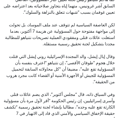
السابق آشر غرونيس، متهما إياه بتجاوز صلاحياته بعد اعتراضه على
تعيين غوفمان بسبب “شبهات تتعلق بالنزاهة والسلوك”.
لكن العاصفة السياسية لم تتوقف عند ملف الموساد، بل تحولت
إلى مواجهة مفتوحة حول المسؤولية عن هزيمة 7 أكتوبر، بعدما
استغلت عائلات قتلى ومفقودي العملية تصريحات نتنياهو للمطالبة
مجددا بتشكيل لجنة تحقيق رسمية مستقلة.
وقال إيال إيشل، والد المجندة الإسرائيلية روني إيشل التي قتلت
خلال هجوم “طوفان الأقصى”، إن نتنياهو “اعترف بنفسه بأن
المسؤولية تقع عليه”، مضيفا أن “كل محاولاته السابقة لتحميل
المسؤولية للجيش أو الأجهزة الأمنية أو القضاء كانت مجرد هروب
من الحقيقة”.
وفي السياق ذاته، قال “مجلس أكتوبر”، الذي يضم عائلات قتلى
وأسرى إسرائيليين، إن رئيس الحكومة “أقر لأول مرة بأن مسؤولية
الكارثة تقع عليه وحده”، مطالبا بإنشاء لجنة تحقيق رسمية “تكشف
حقيقة الإخفاق السياسي والأمني الذي قاد إلى الانهيار في 7