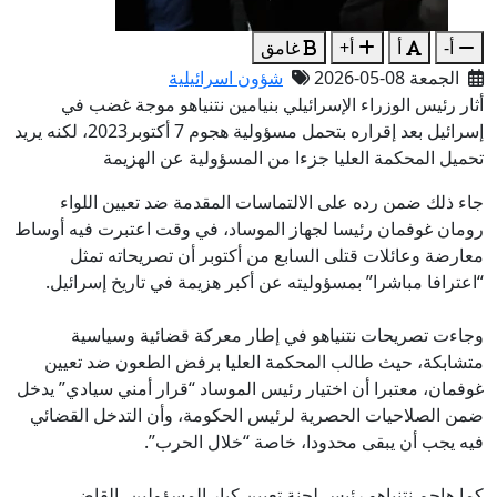
أ-
أ
أ+
غامق
الجمعة 08-05-2026
شؤون اسرائيلية
أثار رئيس الوزراء الإسرائيلي بنيامين نتنياهو موجة غضب في
إسرائيل بعد إقراره بتحمل مسؤولية هجوم 7 أكتوبر2023، لكنه يريد
تحميل المحكمة العليا جزءا من المسؤولية عن الهزيمة
جاء ذلك ضمن رده على الالتماسات المقدمة ضد تعيين اللواء
رومان غوفمان رئيسا لجهاز الموساد، في وقت اعتبرت فيه أوساط
معارضة وعائلات قتلى السابع من أكتوبر أن تصريحاته تمثل
“اعترافا مباشرا” بمسؤوليته عن أكبر هزيمة في تاريخ إسرائيل.
وجاءت تصريحات نتنياهو في إطار معركة قضائية وسياسية
متشابكة، حيث طالب المحكمة العليا برفض الطعون ضد تعيين
غوفمان، معتبرا أن اختيار رئيس الموساد “قرار أمني سيادي” يدخل
ضمن الصلاحيات الحصرية لرئيس الحكومة، وأن التدخل القضائي
فيه يجب أن يبقى محدودا، خاصة “خلال الحرب”.
كما هاجم نتنياهو رئيس لجنة تعيين كبار المسؤولين، القاضي