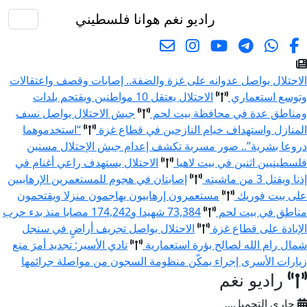
راديو نغم
هوانا فلسطيني
البحث
الاحتلال يواصل عدوانه على غزة والضفة.. إصابات وقصف واعتقالات
وتوسع استعماري
الاحتلال يعتقل 10 مواطنين ويقتحم بلدات
ومناطق عدة في محافظة بيت لحم
جيش الاحتلال يواصل نسف
المنازل واستهداف خيام النازحين في قطاع غزة
“استخدموهما
دروعا بشرية”.. صور مسربة تكشف إعدام جيش الإحتلال مسنين
فلسطينيين اثنين في بيت لاهيا
الاحتلال يستهدف راعي أغنام في
إذنا ويقتل 3 من ماشيته
إصابتان في هجوم للمستعمرين الإرهابيين
على بيت فوريك
مستعمرون إرهابيون يهاجمون منزلا ويقتحمون
مناطق في بيت لحم
73,384 شهيدا و174,242 مصابا منذ بدء حرب
الإبادة على قطاع غزة
الاحتلال يواصل تجريف أراضٍ في سنجل
شمال رام الله لصالح بؤرة استعمارية
نادي الأسير: تجديد أمرَ منع
زيارات الأسرى إجراء يمكّن منظومة السجون من مواصلة جرائمها
راديو نغم
جاري التحميل...