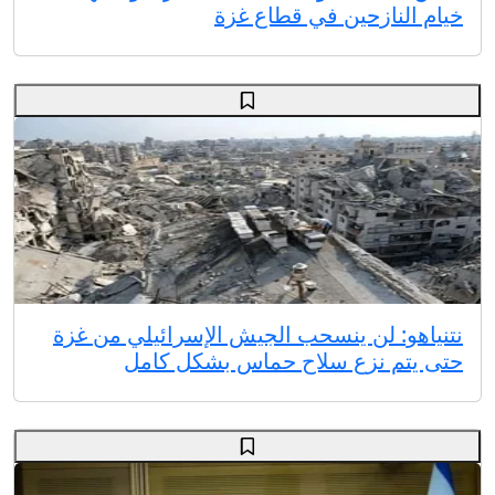
خيام النازحين في قطاع غزة
نتنياهو: لن ينسحب الجيش الإسرائيلي من غزة
حتى يتم نزع سلاح حماس بشكل كامل