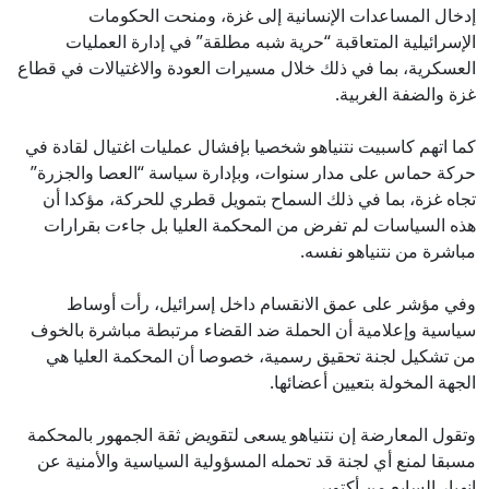
إدخال المساعدات الإنسانية إلى غزة، ومنحت الحكومات
الإسرائيلية المتعاقبة “حرية شبه مطلقة” في إدارة العمليات
العسكرية، بما في ذلك خلال مسيرات العودة والاغتيالات في قطاع
غزة والضفة الغربية.
كما اتهم كاسبيت نتنياهو شخصيا بإفشال عمليات اغتيال لقادة في
حركة حماس على مدار سنوات، وبإدارة سياسة “العصا والجزرة”
تجاه غزة، بما في ذلك السماح بتمويل قطري للحركة، مؤكدا أن
هذه السياسات لم تفرض من المحكمة العليا بل جاءت بقرارات
مباشرة من نتنياهو نفسه.
وفي مؤشر على عمق الانقسام داخل إسرائيل، رأت أوساط
سياسية وإعلامية أن الحملة ضد القضاء مرتبطة مباشرة بالخوف
من تشكيل لجنة تحقيق رسمية، خصوصا أن المحكمة العليا هي
الجهة المخولة بتعيين أعضائها.
وتقول المعارضة إن نتنياهو يسعى لتقويض ثقة الجمهور بالمحكمة
مسبقا لمنع أي لجنة قد تحمله المسؤولية السياسية والأمنية عن
انهيار السابع من أكتوبر.