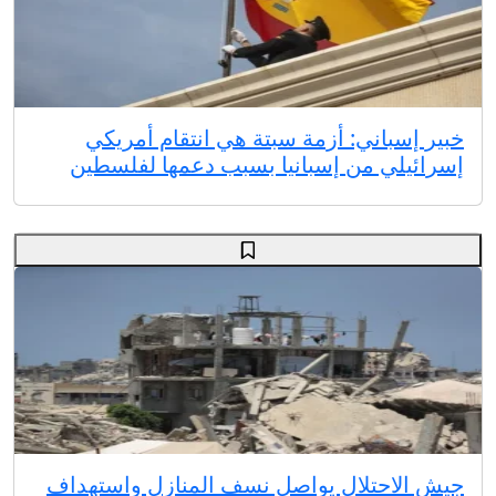
خبير إسباني: أزمة سبتة هي انتقام أمريكي
إسرائيلي من إسبانيا بسبب دعمها لفلسطين
جيش الاحتلال يواصل نسف المنازل واستهداف