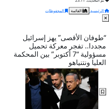
تم التحديث: 23:11
الرئيسية
القائمة
المحفوظات
“طوفان الأقصى” يهز إسرائيل
مجددا.. تفجر معركة تحميل
مسؤولية “7 أكتوبر” بين المحكمة
العليا ونتنياهو