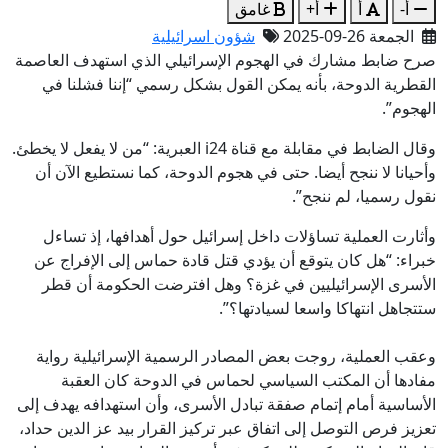
أ-
أ
أ+
غامق
الجمعة 26-09-2025
شؤون اسرائيلية
صرح ضابط مشارك في الهجوم الإسرائيلي الذي استهدف العاصمة
القطرية الدوحة، بأنه يمكن القول بشكل رسمي “إننا فشلنا في
الهجوم”.
وقال الضابط في مقابلة مع قناة i24 العبرية: “من لا يفعل لا يخطئ.
وأحيانا لا ننجح أيضا. حتى في هجوم الدوحة، كما نستطيع الآن أن
نقول رسميا، لم ننجح”.
وأثارت العملية تساؤلات داخل إسرائيل حول أهدافها، إذ تساءل
خبراء: “هل كان يتوقع أن يؤدي قتل قادة حماس إلى الإفراج عن
الأسرى الإسرائيليين في غزة؟ وهل افترضت الحكومة أن قطر
ستتجاهل انتهاكا واسعا لسيادتها؟”.
وعقب العملية، روجت بعض المصادر الرسمية الإسرائيلية رواية
مفادها أن المكتب السياسي لحماس في الدوحة كان العقبة
الأساسية أمام إتمام صفقة تبادل الأسرى، وأن استهدافه يهدف إلى
تعزيز فرص التوصل إلى اتفاق عبر تركيز القرار بيد عز الدين حداد،