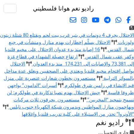
راديو نغم
هوانا فلسطيني
البحث
الاحتلال يجرف 4 دونمات في بتير غرب بيت لحم ويقتلع 80 شتلة زيتون
ولوزيات
الاحتلال يسلّم إخطارات بهدم منازل ومنشآت في جبع
شمال القدس
16 إصابة منذ بدء عدوان الاحتلال على مخيم قلنديا
وكفر عقب شمال القدس
ارتفاع حصيلة الشهداء في قطاع غزة
إلى 73,381 والإصابات إلى 174,231 منذ بدء العدوان
الاحتلال
يواصل اقتحام مخيم قلنديا ويعتدي على الصحفيين ويغلق عدة مداخل
بالسواتر الترابية
مستعمرون يخطون شعارات عنصرية على منزل
قيد الإنشاء في رامين شرق طولكرم
أسيرات “الدامون” يواجهن
ظروفا قاسية
جيش الإحتلال يهدم نصبا تذكارية في طولكرم: لن
نسمح بتمجيد “المخربين”
مستعمرون يحرقون ثلاث مركبات
ويهاجمون منازل المواطنين ويدمرون شبكة الكهرباء جنوب نابلس
“الأونروا” تحذر من الاستيلاء على كلية تدريب قلنديا وإغلاقها
راديو نغم
جاري التحميل...