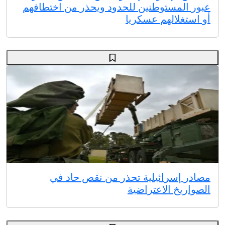
عبور المستوطنين للحدود ويحذر من اختطافهم
أو استغلالهم عسكريا
مصادر إسرائيلية تحذر من نقص حاد في
الصواريخ الاعتراضية