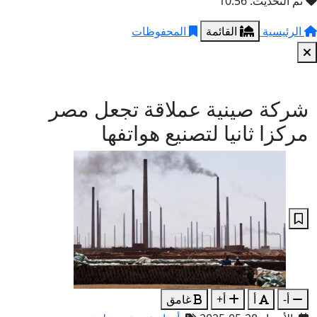
تم التحديث: 10:56
الرئيسية
القائمة
المحفوظات
شركة صينية عملاقة تجعل مصر
مركزا ثانيا لتصنيع هواتفها
أ-
أ
أ+
غامق