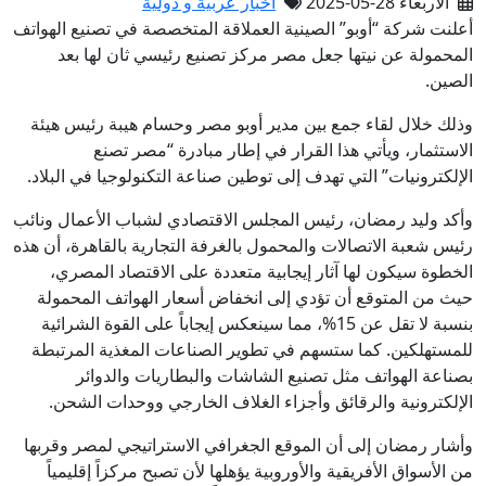
الأربعاء 28-05-2025
أخبار عربية و دولية
أعلنت شركة “أوبو” الصينية العملاقة المتخصصة في تصنيع الهواتف
المحمولة عن نيتها جعل مصر مركز تصنيع رئيسي ثان لها بعد
الصين.
وذلك خلال لقاء جمع بين مدير أوبو مصر وحسام هيبة رئيس هيئة
الاستثمار، ويأتي هذا القرار في إطار مبادرة “مصر تصنع
الإلكترونيات” التي تهدف إلى توطين صناعة التكنولوجيا في البلاد.
وأكد وليد رمضان، رئيس المجلس الاقتصادي لشباب الأعمال ونائب
رئيس شعبة الاتصالات والمحمول بالغرفة التجارية بالقاهرة، أن هذه
الخطوة سيكون لها آثار إيجابية متعددة على الاقتصاد المصري،
حيث من المتوقع أن تؤدي إلى انخفاض أسعار الهواتف المحمولة
بنسبة لا تقل عن 15%، مما سينعكس إيجاباً على القوة الشرائية
للمستهلكين. كما ستسهم في تطوير الصناعات المغذية المرتبطة
بصناعة الهواتف مثل تصنيع الشاشات والبطاريات والدوائر
الإلكترونية والرقائق وأجزاء الغلاف الخارجي ووحدات الشحن.
وأشار رمضان إلى أن الموقع الجغرافي الاستراتيجي لمصر وقربها
من الأسواق الأفريقية والأوروبية يؤهلها لأن تصبح مركزاً إقليمياً