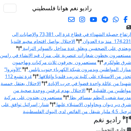
راديو نغم
هوانا فلسطيني
البحث
ارتفاع حصيلة الشهداء في قطاع غزة إلى 73,381 والإصابات إلى
174,231 منذ بدء العدوان
الاحتلال يواصل اقتحام مخيم قلنديا
ويعتدي على الصحفيين ويغلق عدة مداخل بالسواتر الترابية
مستعمرون يخطون شعارات عنصرية على منزل قيد الإنشاء في رامين
شرق طولكرم
مستعمرون يحرقون ثلاث مركبات ويهاجمون
منازل المواطنين ويدمرون شبكة الكهرباء جنوب نابلس
“الأونروا”
تحذر من الاستيلاء على كلية تدريب قلنديا وإغلاقها
غزة تشيع 112
شهيدا من عائلة واحدة قضوا في حرب الإبادة
الاحتلال يعتقل خمسة
مواطنين من قلقيلية
الاحتلال يهدم غرفتين ووحدة صحية من
مدرسة شعب البطم بمسافر يطا
مستعمرون يعتدون على مركبة
شرق دير دبوان ويحاولون الاستيلاء عليها
شنار: إسرائيل توافق على
ترحيل 4.5 مليار شيقل من الفائض لدى البنوك الفلسطينية
راديو نغم
جاري التحميل...