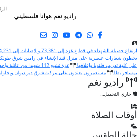
الرئ
راديو نغم
هوانا فلسطيني
البحث
ارتفاع حصيلة الشهداء في قطاع غزة إلى 73,381 والإصابات إلى 174,231 منذ بدء العدوان
يخطون شعارات عنصرية على منزل قيد الإنشاء في رامين شرق طولك
على كلية تدريب قلنديا وإغلاقها
غزة تشيع 112 شهيدا من عائلة واحدة قضوا في حرب الإبادة
بمسافر يطا
مستعمرون يعتدون على مركبة شرق دير دبوان ويحاولون 
راديو نغم
جاري التحميل...
أوقات الصلاة
حالة الطقس