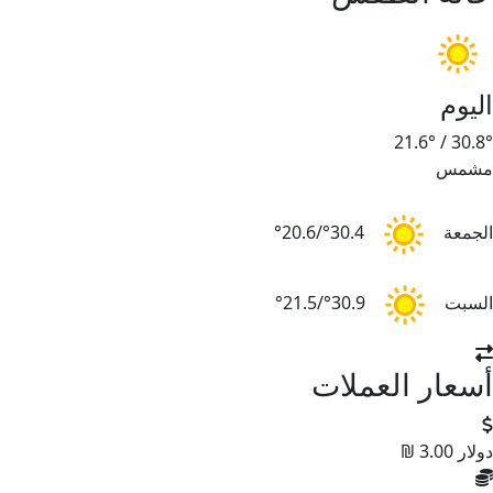
اليوم
21.6°
/
30.8°
مشمس
الجمعة
30.4°/20.6°
السبت
30.9°/21.5°
أسعار العملات
دولار
3.00 ₪