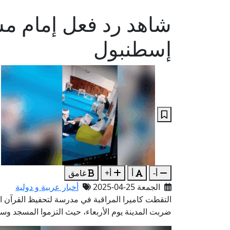
شاهد رد فعل إمام مسج
إسطنبول
أ-
أ
أ+
غامق
الجمعة 25-04-2025
أخبار عربية و دولية
التقطت كاميرا المراقبة في مدرسة لتحفيظ القرآن ال
ضربت المدينة يوم الأربعاء، حيث التزموا المسجد وسج