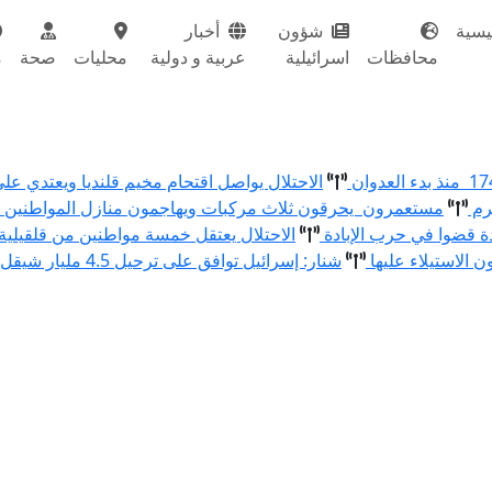
يسية
شؤون
أخبار
محافظات
اسرائيلية
عربية و دولية
محليات
صحة
م
الاحتلال يواصل اقتحام مخيم قلنديا ويعتدي عل
رم
مستعمرون يحرقون ثلاث مركبات ويهاجمون منازل المواطنين و
الاحتلال يعتقل خمسة مواطنين من قلقيلية
الاستيلاء عليها
شنار: إسرائيل توافق على ترحيل 4.5 مليار شيقل من الفائض لدى البنوك الفلسطينية