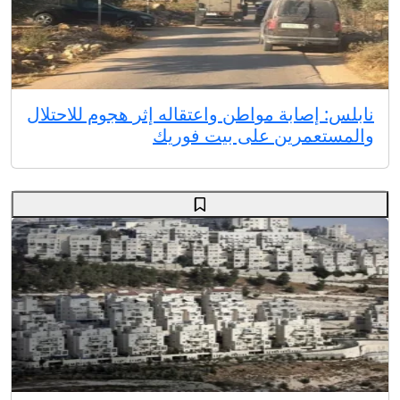
نابلس: إصابة مواطن واعتقاله إثر هجوم للاحتلال
والمستعمرين على بيت فوريك