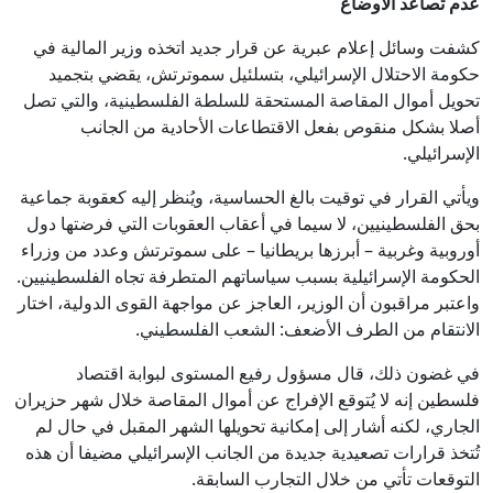
عدم تصاعد الاوضاع
كشفت وسائل إعلام عبرية عن قرار جديد اتخذه وزير المالية في
حكومة الاحتلال الإسرائيلي، بتسلئيل سموترتش، يقضي بتجميد
تحويل أموال المقاصة المستحقة للسلطة الفلسطينية، والتي تصل
أصلا بشكل منقوص بفعل الاقتطاعات الأحادية من الجانب
الإسرائيلي.
ويأتي القرار في توقيت بالغ الحساسية، ويُنظر إليه كعقوبة جماعية
بحق الفلسطينيين، لا سيما في أعقاب العقوبات التي فرضتها دول
أوروبية وغربية – أبرزها بريطانيا – على سموترتش وعدد من وزراء
الحكومة الإسرائيلية بسبب سياساتهم المتطرفة تجاه الفلسطينيين.
واعتبر مراقبون أن الوزير، العاجز عن مواجهة القوى الدولية، اختار
الانتقام من الطرف الأضعف: الشعب الفلسطيني.
في غضون ذلك، قال مسؤول رفيع المستوى لبوابة اقتصاد
فلسطين إنه لا يُتوقع الإفراج عن أموال المقاصة خلال شهر حزيران
الجاري، لكنه أشار إلى إمكانية تحويلها الشهر المقبل في حال لم
تُتخذ قرارات تصعيدية جديدة من الجانب الإسرائيلي مضيفا أن هذه
التوقعات تأتي من خلال التجارب السابقة.