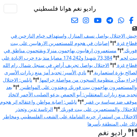
راديو نغم
هوانا فلسطيني
البحث
جيش الاحتلال يواصل نسف المنازل واستهداف خيام النازحين في
قطاع غزة
إصابتان في هجوم للمستعمرين الإرهابيين على بيت
فوريك
مستعمرون إرهابيون يهاجمون منزلا ويقتحمون مناطق في
بيت لحم
73,384 شهيدا و174,242 مصابا منذ بدء حرب الإبادة على
قطاع غزة
الاحتلال يواصل تجريف أراضٍ في سنجل شمال رام الله
لصالح بؤرة استعمارية
نادي الأسير: تجديد أمرَ منع زيارات الأسرى
إجراء يمكّن منظومة السجون من مواصلة جرائمها
نابلس: الاحتلال
والمستعمرون يهاجمون بيت فوريك ويعتدون على المواطنين
بعد
تجديد منع زيارات المعتقلين: أبو الحمص يدعو الصليب الأحمر لاتخاذ
موقف ضد سياسة بن غفير
نابلس: إصابة مواطن واعتقاله إثر هجوم
للاحتلال والمستعمرين على بيت فوريك
الرئاسة تدين وتحذر
الاحتلال من استمرار حربه الشاملة على الشعب الفلسطيني ومخاطر
ذلك على المنطقة بأسرها
راديو نغم