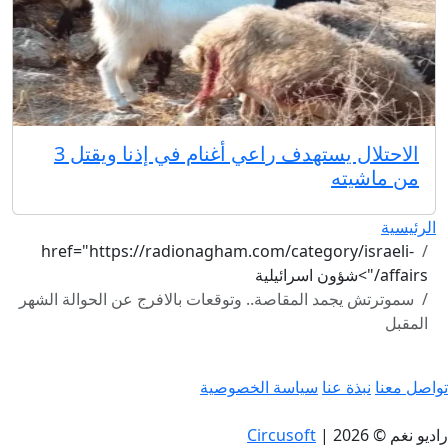
الاحتلال يستهدف راعي أغنام في إذنا ويقتل 3
من ماشيته
الرئيسية
href="https://radionagham.com/category/israeli-
affairs/">شؤون اسرائيلية
سموترتش يجمد المقاصة.. وتوقعات بالافرج عن الحوالة الشهر
المقبل
تواصل معنا
نبذة عنا
سياسة الخصوصية
راديو نغم © 2026
|
Circusoft