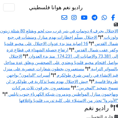
راديو نغم
هوانا فلسطيني
البحث
الاحتلال يجرف 4 دونمات في بتير غرب بيت لحم ويقتلع 80 شتلة زيتون
ولوزيات
الاحتلال يسلّم إخطارات بهدم منازل ومنشآت في جبع
شمال القدس
16 إصابة منذ بدء عدوان الاحتلال على مخيم قلنديا
وكفر عقب شمال القدس
ارتفاع حصيلة الشهداء في قطاع غزة
إلى 73,381 والإصابات إلى 174,231 منذ بدء العدوان
الاحتلال
يواصل اقتحام مخيم قلنديا ويعتدي على الصحفيين ويغلق عدة مداخل
بالسواتر الترابية
مستعمرون يخطون شعارات عنصرية على منزل
قيد الإنشاء في رامين شرق طولكرم
أسيرات “الدامون” يواجهن
ظروفا قاسية
جيش الإحتلال يهدم نصبا تذكارية في طولكرم: لن
نسمح بتمجيد “المخربين”
مستعمرون يحرقون ثلاث مركبات
ويهاجمون منازل المواطنين ويدمرون شبكة الكهرباء جنوب نابلس
“الأونروا” تحذر من الاستيلاء على كلية تدريب قلنديا وإغلاقها
راديو نغم
جاري التحميل...