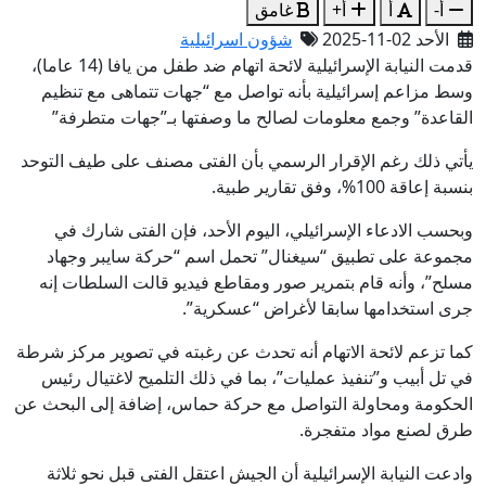
أ-
أ
أ+
غامق
الأحد 02-11-2025
شؤون اسرائيلية
قدمت النيابة الإسرائيلية لائحة اتهام ضد طفل من يافا (14 عاما)،
وسط مزاعم إسرائيلية بأنه تواصل مع “جهات تتماهى مع تنظيم
القاعدة” وجمع معلومات لصالح ما وصفتها بـ”جهات متطرفة”
يأتي ذلك رغم الإقرار الرسمي بأن الفتى مصنف على طيف التوحد
بنسبة إعاقة 100%، وفق تقارير طبية.
وبحسب الادعاء الإسرائيلي، اليوم الأحد، فإن الفتى شارك في
مجموعة على تطبيق “سيغنال” تحمل اسم “حركة سايبر وجهاد
مسلح”، وأنه قام بتمرير صور ومقاطع فيديو قالت السلطات إنه
جرى استخدامها سابقا لأغراض “عسكرية”.
كما تزعم لائحة الاتهام أنه تحدث عن رغبته في تصوير مركز شرطة
في تل أبيب و”تنفيذ عمليات”، بما في ذلك التلميح لاغتيال رئيس
الحكومة ومحاولة التواصل مع حركة حماس، إضافة إلى البحث عن
طرق لصنع مواد متفجرة.
وادعت النيابة الإسرائيلية أن الجيش اعتقل الفتى قبل نحو ثلاثة