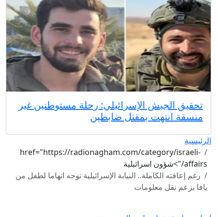
تحقيق الجيش الإسرائيلي: رحلة مستوطنين غير
منسقة انتهت بمقتل ضابطين
الرئيسية
href="https://radionagham.com/category/israeli-
affairs/">شؤون اسرائيلية
رغم إعاقته الكاملة.. النيابة الإسرائيلية توجه اتهاما لطفل من
يافا بزعم نقل معلومات