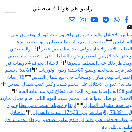
راديو نغم
هوانا فلسطيني
البحث
ابلس: الاحتلال والمستعمرون يهاجمون بيت فوريك ويعتدون على
لمواطنين
بعد تجديد منع زيارات المعتقلين: أبو الحمص يدعو
لصليب الأحمر لاتخاذ موقف ضد سياسة بن غفير
الرئاسة تدين
تحذر الاحتلال من استمرار حربه الشاملة على الشعب الفلسطيني
مخاطر ذلك على المنطقة بأسرها
الاحتلال يجرف 4 دونمات في
تير غرب بيت لحم ويقتلع 80 شتلة زيتون ولوزيات
الاحتلال يسلّم
خطارات بهدم منازل ومنشآت في جبع شمال القدس
16 إصابة
نذ بدء عدوان الاحتلال على مخيم قلنديا وكفر عقب شمال القدس
 58 ألف إصابة بجدري الماء في قطاع غزة منذ بداية العام
لاحتلال يواصل عدوانه على مخيم قلنديا لليوم الثاني: هدم محال تجارية
مداهمة عشرات المنازل
ارتفاع حصيلة الشهداء في قطاع غزة
ى 73,381 والإصابات إلى 174,231 منذ بدء العدوان
الاحتلال
واصل اقتحام مخيم قلنديا ويعتدي على الصحفيين ويغلق عدة مداخل
السواتر الترابية