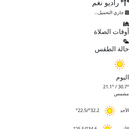
راديو نغم
جاري التحميل...
وقات الصلاة
الة الطقس
ليوم
21.1°
/
30.7
شمس
لأحد
32.2°/22.5°
لأثنين
34.6°/25.5°