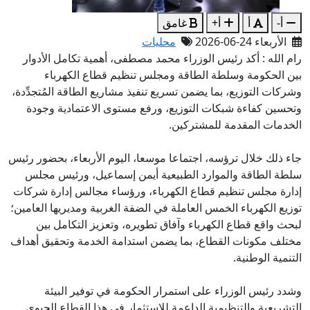
أ-
أ
أ+
غامق
الأربعاء 24-06-2026
محليات
رام الله : أكد رئيس الوزراء محمد مصطفى، أهمية تكامل الأدوار
بين الحكومة وسلطة الطاقة ومجلس تنظيم قطاع الكهرباء
وشركات التوزيع، بما يضمن تسريع تنفيذ مشاريع الطاقة المُتجدِّدة،
وتحسين كفاءة شبكات التوزيع، ورفع مستوى الاعتمادية وجودة
الخدمات المقدمة للمشتركين.
جاء ذلك خلال ترؤسه، اجتماعا موسعا، اليوم الأربعاء، بحضور رئيس
سلطة الطاقة والموارد الطبيعية أيمن إسماعيل، ورئيس مجلس
إدارة مجلس تنظيم قطاع الكهرباء، ورؤساء مجالس إدارة شركات
توزيع الكهرباء الخمس العاملة في الضفة الغربية ومديريها العامين؛
لبحث واقع قطاع الكهرباء وآفاق تطويره، وتعزيز التكامل بين
مختلف مكونات القطاع، بما يضمن استدامة الخدمة وتحقيق أهداف
التنمية الوطنية.
وشدد رئيس الوزراء على استمرار الحكومة في توفير البيئة
التشريعية والتنظيمية الداعمة للاستثمار في هذا القطاع الحيوي.